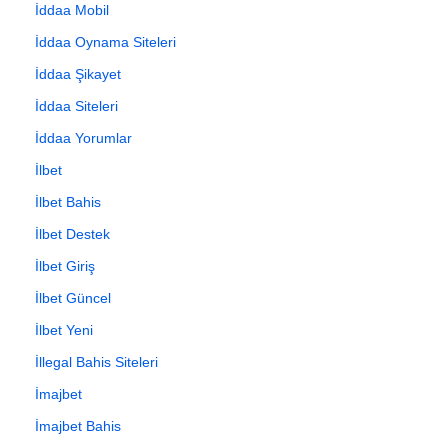
İddaa Mobil
İddaa Oynama Siteleri
İddaa Şikayet
İddaa Siteleri
İddaa Yorumlar
İlbet
İlbet Bahis
İlbet Destek
İlbet Giriş
İlbet Güncel
İlbet Yeni
İllegal Bahis Siteleri
İmajbet
İmajbet Bahis