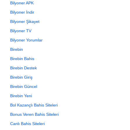
Bilyoner APK
Bilyoner İndir
Bilyoner Şikayet
Bilyoner TV
Bilyoner Yorumlar
Birebin
Birebin Bahis
Birebin Destek
Birebin Giriş
Birebin Güncel
Birebin Yeni
Bol Kazançlı Bahis Siteleri
Bonus Veren Bahis Siteleri
Canlı Bahis Siteleri