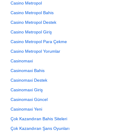
Casino Metropol
Casino Metropol Bahis
Casino Metropol Destek
Casino Metropol Giriş
Casino Metropol Para Çekme
Casino Metropol Yorumlar
Casinomaxi
Casinomaxi Bahis
Casinomaxi Destek
Casinomaxi Giriş
Casinomaxi Güncel
Casinomaxi Yeni
Çok Kazandıran Bahis Siteleri
Çok Kazandıran Şans Oyunları