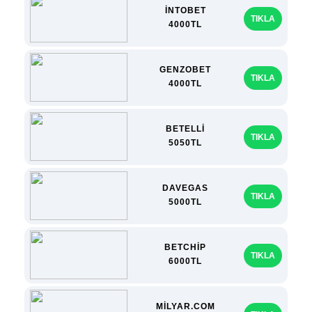
İNTOBET
TIKLA
4000TL
GENZOBET
TIKLA
4000TL
BETELLİ
TIKLA
5050TL
DAVEGAS
TIKLA
5000TL
BETCHİP
TIKLA
6000TL
MİLYAR.COM