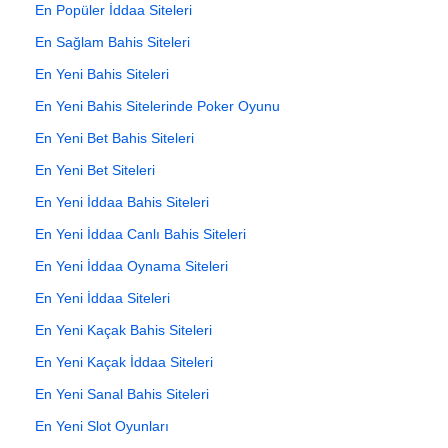
En Popüler İddaa Siteleri
En Sağlam Bahis Siteleri
En Yeni Bahis Siteleri
En Yeni Bahis Sitelerinde Poker Oyunu
En Yeni Bet Bahis Siteleri
En Yeni Bet Siteleri
En Yeni İddaa Bahis Siteleri
En Yeni İddaa Canlı Bahis Siteleri
En Yeni İddaa Oynama Siteleri
En Yeni İddaa Siteleri
En Yeni Kaçak Bahis Siteleri
En Yeni Kaçak İddaa Siteleri
En Yeni Sanal Bahis Siteleri
En Yeni Slot Oyunları