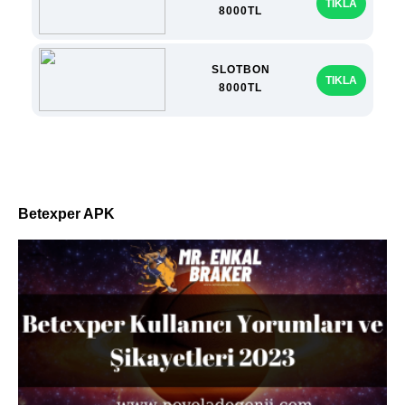
TIKLA
8000TL
SLOTBON
TIKLA
8000TL
Betexper APK