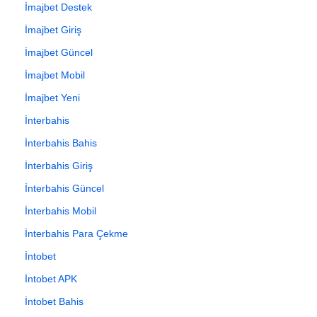
İmajbet Destek
İmajbet Giriş
İmajbet Güncel
İmajbet Mobil
İmajbet Yeni
İnterbahis
İnterbahis Bahis
İnterbahis Giriş
İnterbahis Güncel
İnterbahis Mobil
İnterbahis Para Çekme
İntobet
İntobet APK
İntobet Bahis