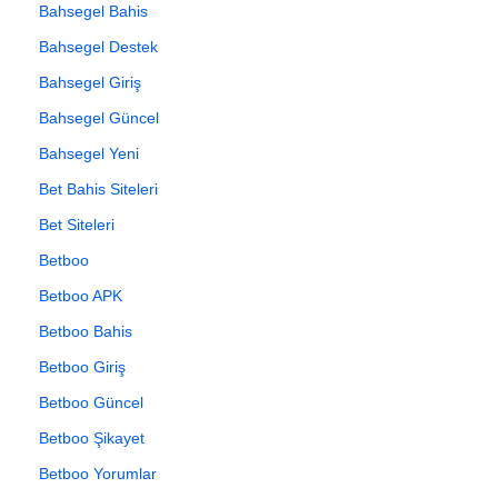
Bahsegel Bahis
Bahsegel Destek
Bahsegel Giriş
Bahsegel Güncel
Bahsegel Yeni
Bet Bahis Siteleri
Bet Siteleri
Betboo
Betboo APK
Betboo Bahis
Betboo Giriş
Betboo Güncel
Betboo Şikayet
Betboo Yorumlar