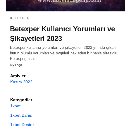
BETEXPER
Betexper Kullanıcı Yorumları ve
Şikayetleri 2023
Betexper kullanıcı yorumları ve şikayetleri 2023 yılında çıkan
bütün olumlu yorumları ve övgüleri hak eden bir bahis sitesidir.
Betexper, bahis…
4 yıl ago
Arşivler
Kasım 2022
Kategoriler
1xbet
1xbet Bahis
1xbet Destek