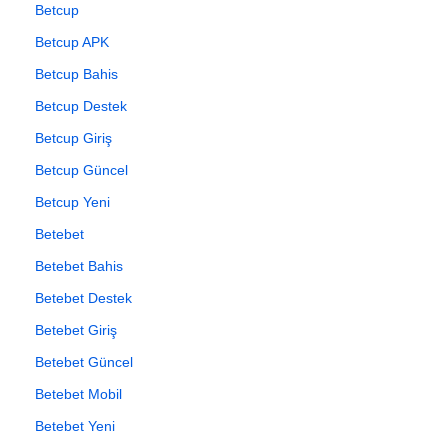
Betcup
Betcup APK
Betcup Bahis
Betcup Destek
Betcup Giriş
Betcup Güncel
Betcup Yeni
Betebet
Betebet Bahis
Betebet Destek
Betebet Giriş
Betebet Güncel
Betebet Mobil
Betebet Yeni