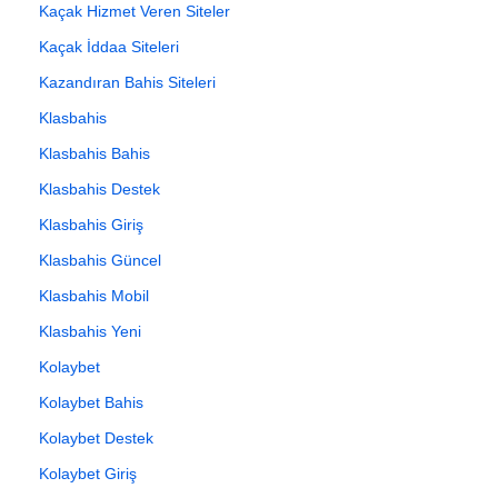
Kaçak Hizmet Veren Siteler
Kaçak İddaa Siteleri
Kazandıran Bahis Siteleri
Klasbahis
Klasbahis Bahis
Klasbahis Destek
Klasbahis Giriş
Klasbahis Güncel
Klasbahis Mobil
Klasbahis Yeni
Kolaybet
Kolaybet Bahis
Kolaybet Destek
Kolaybet Giriş