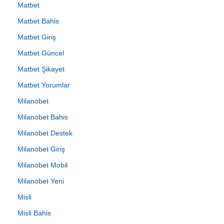
Matbet
Matbet Bahis
Matbet Giriş
Matbet Güncel
Matbet Şikayet
Matbet Yorumlar
Milanobet
Milanobet Bahis
Milanobet Destek
Milanobet Giriş
Milanobet Mobil
Milanobet Yeni
Misli
Misli Bahis