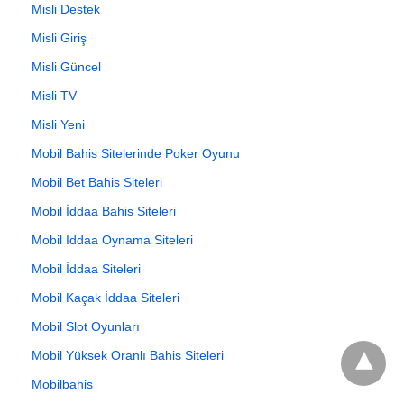
Misli Destek
Misli Giriş
Misli Güncel
Misli TV
Misli Yeni
Mobil Bahis Sitelerinde Poker Oyunu
Mobil Bet Bahis Siteleri
Mobil İddaa Bahis Siteleri
Mobil İddaa Oynama Siteleri
Mobil İddaa Siteleri
Mobil Kaçak İddaa Siteleri
Mobil Slot Oyunları
Mobil Yüksek Oranlı Bahis Siteleri
Mobilbahis