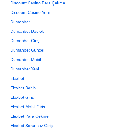
Discount Casino Para Çekme
Discount Casino Yeni
Dumanbet
Dumanbet Destek
Dumanbet Giriş
Dumanbet Güncel
Dumanbet Mobil
Dumanbet Yeni
Elexbet
Elexbet Bahis
Elexbet Giriş
Elexbet Mobil Giriş
Elexbet Para Çekme
Elexbet Sorunsuz Giriş