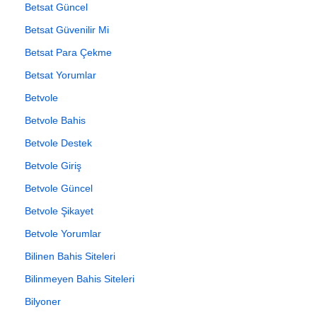
Betsat Güncel
Betsat Güvenilir Mi
Betsat Para Çekme
Betsat Yorumlar
Betvole
Betvole Bahis
Betvole Destek
Betvole Giriş
Betvole Güncel
Betvole Şikayet
Betvole Yorumlar
Bilinen Bahis Siteleri
Bilinmeyen Bahis Siteleri
Bilyoner