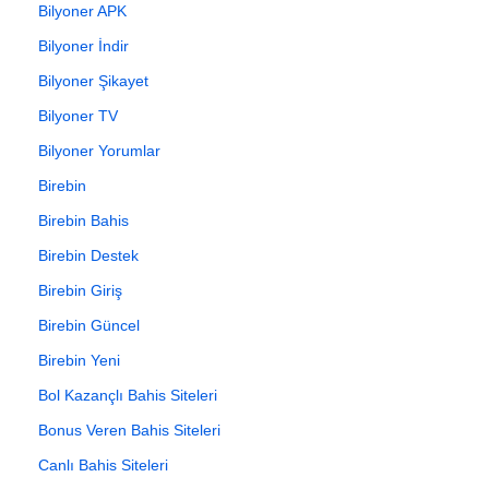
Bilyoner APK
Bilyoner İndir
Bilyoner Şikayet
Bilyoner TV
Bilyoner Yorumlar
Birebin
Birebin Bahis
Birebin Destek
Birebin Giriş
Birebin Güncel
Birebin Yeni
Bol Kazançlı Bahis Siteleri
Bonus Veren Bahis Siteleri
Canlı Bahis Siteleri