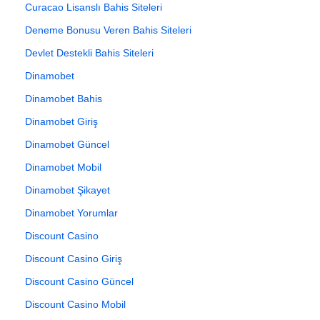
Curacao Lisanslı Bahis Siteleri
Deneme Bonusu Veren Bahis Siteleri
Devlet Destekli Bahis Siteleri
Dinamobet
Dinamobet Bahis
Dinamobet Giriş
Dinamobet Güncel
Dinamobet Mobil
Dinamobet Şikayet
Dinamobet Yorumlar
Discount Casino
Discount Casino Giriş
Discount Casino Güncel
Discount Casino Mobil