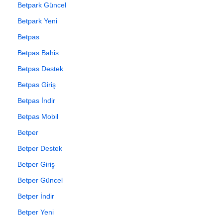
Betpark Güncel
Betpark Yeni
Betpas
Betpas Bahis
Betpas Destek
Betpas Giriş
Betpas İndir
Betpas Mobil
Betper
Betper Destek
Betper Giriş
Betper Güncel
Betper İndir
Betper Yeni