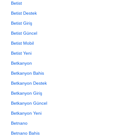
Betist
Betist Destek
Betist Giriş
Betist Güncel
Betist Mobil
Betist Yeni
Betkanyon
Betkanyon Bahis
Betkanyon Destek
Betkanyon Giriş
Betkanyon Güncel
Betkanyon Yeni
Betnano
Betnano Bahis