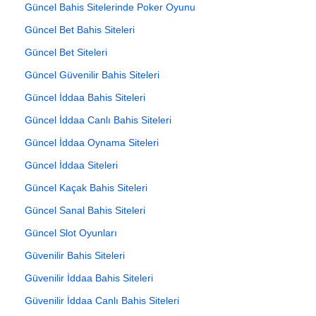
Güncel Bahis Sitelerinde Poker Oyunu
Güncel Bet Bahis Siteleri
Güncel Bet Siteleri
Güncel Güvenilir Bahis Siteleri
Güncel İddaa Bahis Siteleri
Güncel İddaa Canlı Bahis Siteleri
Güncel İddaa Oynama Siteleri
Güncel İddaa Siteleri
Güncel Kaçak Bahis Siteleri
Güncel Sanal Bahis Siteleri
Güncel Slot Oyunları
Güvenilir Bahis Siteleri
Güvenilir İddaa Bahis Siteleri
Güvenilir İddaa Canlı Bahis Siteleri