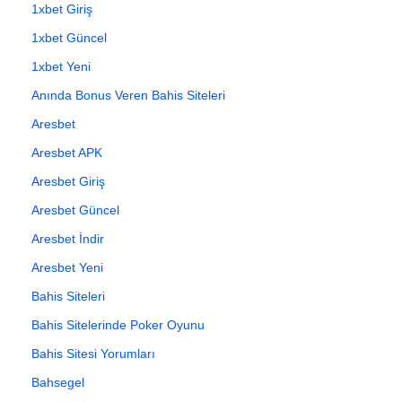
1xbet Giriş
1xbet Güncel
1xbet Yeni
Anında Bonus Veren Bahis Siteleri
Aresbet
Aresbet APK
Aresbet Giriş
Aresbet Güncel
Aresbet İndir
Aresbet Yeni
Bahis Siteleri
Bahis Sitelerinde Poker Oyunu
Bahis Sitesi Yorumları
Bahsegel