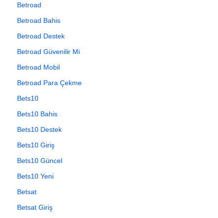
Betroad
Betroad Bahis
Betroad Destek
Betroad Güvenilir Mi
Betroad Mobil
Betroad Para Çekme
Bets10
Bets10 Bahis
Bets10 Destek
Bets10 Giriş
Bets10 Güncel
Bets10 Yeni
Betsat
Betsat Giriş