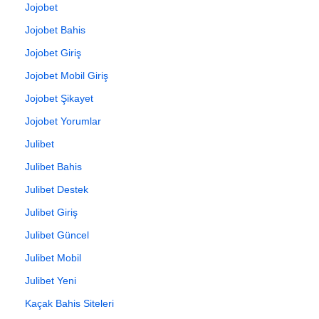
Jojobet
Jojobet Bahis
Jojobet Giriş
Jojobet Mobil Giriş
Jojobet Şikayet
Jojobet Yorumlar
Julibet
Julibet Bahis
Julibet Destek
Julibet Giriş
Julibet Güncel
Julibet Mobil
Julibet Yeni
Kaçak Bahis Siteleri