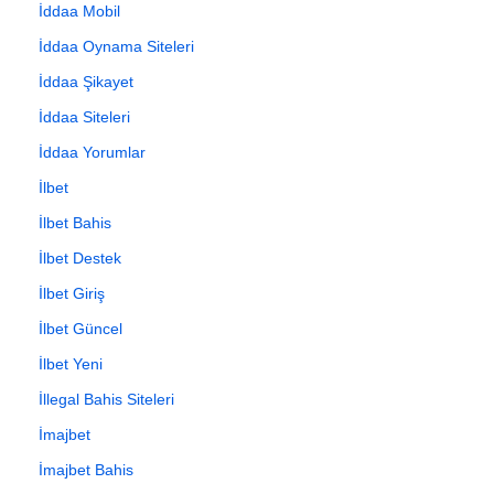
İddaa Mobil
İddaa Oynama Siteleri
İddaa Şikayet
İddaa Siteleri
İddaa Yorumlar
İlbet
İlbet Bahis
İlbet Destek
İlbet Giriş
İlbet Güncel
İlbet Yeni
İllegal Bahis Siteleri
İmajbet
İmajbet Bahis