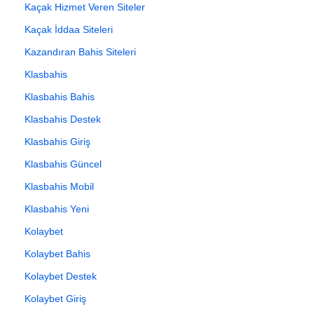
Kaçak Hizmet Veren Siteler
Kaçak İddaa Siteleri
Kazandıran Bahis Siteleri
Klasbahis
Klasbahis Bahis
Klasbahis Destek
Klasbahis Giriş
Klasbahis Güncel
Klasbahis Mobil
Klasbahis Yeni
Kolaybet
Kolaybet Bahis
Kolaybet Destek
Kolaybet Giriş