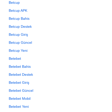
Betcup
Betcup APK
Betcup Bahis
Betcup Destek
Betcup Giriş
Betcup Güncel
Betcup Yeni
Betebet
Betebet Bahis
Betebet Destek
Betebet Giriş
Betebet Güncel
Betebet Mobil
Betebet Yeni