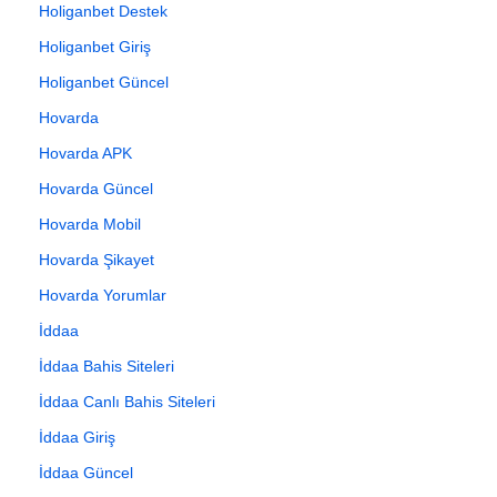
Holiganbet Destek
Holiganbet Giriş
Holiganbet Güncel
Hovarda
Hovarda APK
Hovarda Güncel
Hovarda Mobil
Hovarda Şikayet
Hovarda Yorumlar
İddaa
İddaa Bahis Siteleri
İddaa Canlı Bahis Siteleri
İddaa Giriş
İddaa Güncel