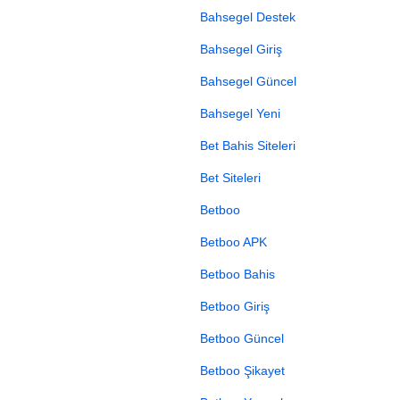
Bahsegel Destek
Bahsegel Giriş
Bahsegel Güncel
Bahsegel Yeni
Bet Bahis Siteleri
Bet Siteleri
Betboo
Betboo APK
Betboo Bahis
Betboo Giriş
Betboo Güncel
Betboo Şikayet