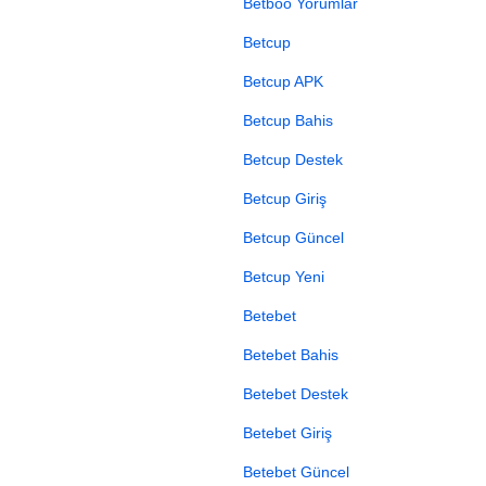
Betboo Yorumlar
Betcup
Betcup APK
Betcup Bahis
Betcup Destek
Betcup Giriş
Betcup Güncel
Betcup Yeni
Betebet
Betebet Bahis
Betebet Destek
Betebet Giriş
Betebet Güncel