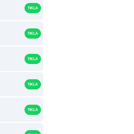
TIKLA
TIKLA
TIKLA
TIKLA
TIKLA