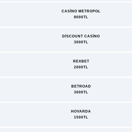
CASİNO METROPOL
8000TL
DİSCOUNT CASİNO
3000TL
REXBET
2000TL
BETROAD
3000TL
HOVARDA
1500TL