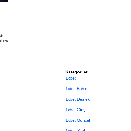
kte
slara
Kategoriler
1xbet
1xbet Bahis
1xbet Destek
1xbet Giriş
1xbet Güncel
1xbet Yeni