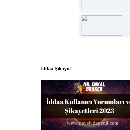
İddaa Şikayet