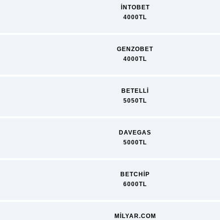
İNTOBET
4000TL
GENZOBET
4000TL
BETELLİ
5050TL
DAVEGAS
5000TL
BETCHİP
6000TL
MİLYAR.COM