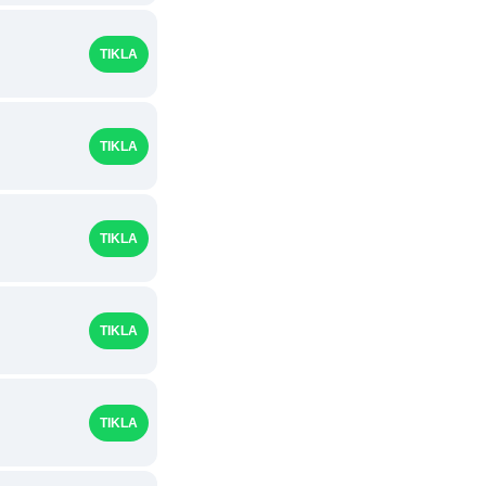
TIKLA
TIKLA
TIKLA
TIKLA
TIKLA