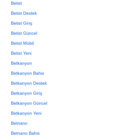
Betist
Betist Destek
Betist Giriş
Betist Güncel
Betist Mobil
Betist Yeni
Betkanyon
Betkanyon Bahis
Betkanyon Destek
Betkanyon Giriş
Betkanyon Güncel
Betkanyon Yeni
Betnano
Betnano Bahis