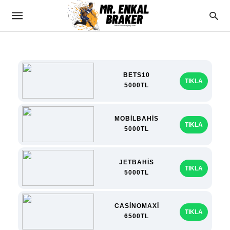
BETS10
TIKLA
5000TL
MOBİLBAHİS
TIKLA
5000TL
JETBAHİS
TIKLA
5000TL
CASİNOMAXİ
TIKLA
6500TL