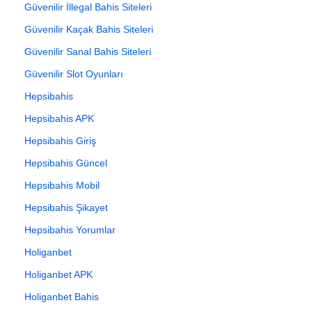
Güvenilir İllegal Bahis Siteleri
Güvenilir Kaçak Bahis Siteleri
Güvenilir Sanal Bahis Siteleri
Güvenilir Slot Oyunları
Hepsibahis
Hepsibahis APK
Hepsibahis Giriş
Hepsibahis Güncel
Hepsibahis Mobil
Hepsibahis Şikayet
Hepsibahis Yorumlar
Holiganbet
Holiganbet APK
Holiganbet Bahis