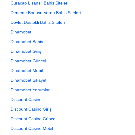
Curacao Lisanslı Bahis Siteleri
Deneme Bonusu Veren Bahis Siteleri
Devlet Destekli Bahis Siteleri
Dinamobet
Dinamobet Bahis
Dinamobet Giriş
Dinamobet Güncel
Dinamobet Mobil
Dinamobet Şikayet
Dinamobet Yorumlar
Discount Casino
Discount Casino Giriş
Discount Casino Güncel
Discount Casino Mobil