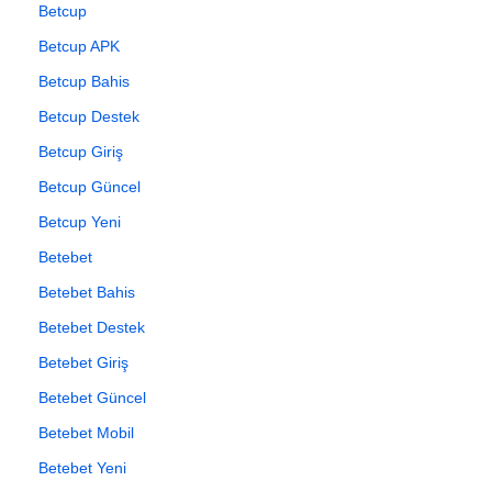
Betcup
Betcup APK
Betcup Bahis
Betcup Destek
Betcup Giriş
Betcup Güncel
Betcup Yeni
Betebet
Betebet Bahis
Betebet Destek
Betebet Giriş
Betebet Güncel
Betebet Mobil
Betebet Yeni