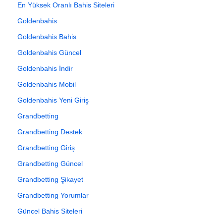
En Yüksek Oranlı Bahis Siteleri
Goldenbahis
Goldenbahis Bahis
Goldenbahis Güncel
Goldenbahis İndir
Goldenbahis Mobil
Goldenbahis Yeni Giriş
Grandbetting
Grandbetting Destek
Grandbetting Giriş
Grandbetting Güncel
Grandbetting Şikayet
Grandbetting Yorumlar
Güncel Bahis Siteleri