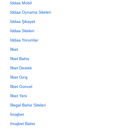
İddaa Mobil
İddaa Oynama Siteleri
İddaa Şikayet
İddaa Siteleri
İddaa Yorumlar
İlbet
İlbet Bahis
İlbet Destek
İlbet Giriş
İlbet Güncel
İlbet Yeni
İllegal Bahis Siteleri
İmajbet
İmajbet Bahis