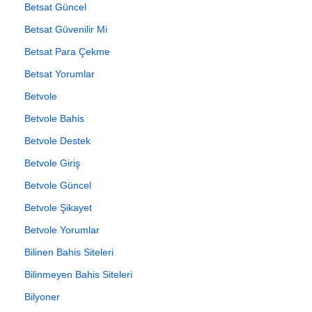
Betsat Güncel
Betsat Güvenilir Mi
Betsat Para Çekme
Betsat Yorumlar
Betvole
Betvole Bahis
Betvole Destek
Betvole Giriş
Betvole Güncel
Betvole Şikayet
Betvole Yorumlar
Bilinen Bahis Siteleri
Bilinmeyen Bahis Siteleri
Bilyoner