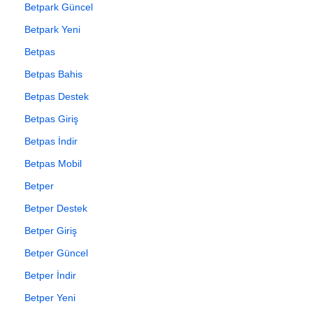
Betpark Güncel
Betpark Yeni
Betpas
Betpas Bahis
Betpas Destek
Betpas Giriş
Betpas İndir
Betpas Mobil
Betper
Betper Destek
Betper Giriş
Betper Güncel
Betper İndir
Betper Yeni