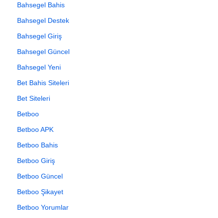
Bahsegel Bahis
Bahsegel Destek
Bahsegel Giriş
Bahsegel Güncel
Bahsegel Yeni
Bet Bahis Siteleri
Bet Siteleri
Betboo
Betboo APK
Betboo Bahis
Betboo Giriş
Betboo Güncel
Betboo Şikayet
Betboo Yorumlar