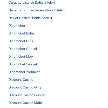
Curacao Lisanslı Bahis Siteleri
Deneme Bonusu Veren Bahis Siteleri
Devlet Destekli Bahis Siteleri
Dinamobet
Dinamobet Bahis
Dinamobet Giriş
Dinamobet Güncel
Dinamobet Mobil
Dinamobet Şikayet
Dinamobet Yorumlar
Discount Casino
Discount Casino Giriş
Discount Casino Güncel
Discount Casino Mobil