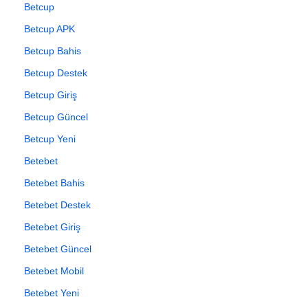
Betcup
Betcup APK
Betcup Bahis
Betcup Destek
Betcup Giriş
Betcup Güncel
Betcup Yeni
Betebet
Betebet Bahis
Betebet Destek
Betebet Giriş
Betebet Güncel
Betebet Mobil
Betebet Yeni