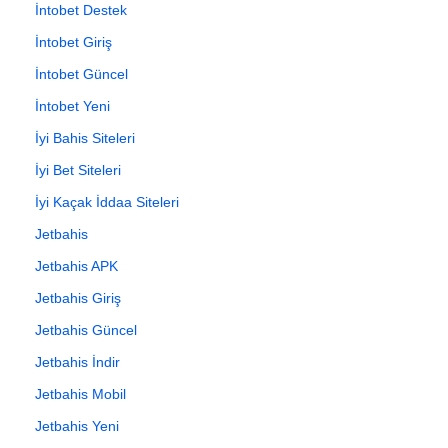
İntobet Destek
İntobet Giriş
İntobet Güncel
İntobet Yeni
İyi Bahis Siteleri
İyi Bet Siteleri
İyi Kaçak İddaa Siteleri
Jetbahis
Jetbahis APK
Jetbahis Giriş
Jetbahis Güncel
Jetbahis İndir
Jetbahis Mobil
Jetbahis Yeni