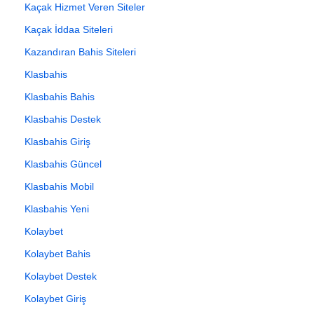
Kaçak Hizmet Veren Siteler
Kaçak İddaa Siteleri
Kazandıran Bahis Siteleri
Klasbahis
Klasbahis Bahis
Klasbahis Destek
Klasbahis Giriş
Klasbahis Güncel
Klasbahis Mobil
Klasbahis Yeni
Kolaybet
Kolaybet Bahis
Kolaybet Destek
Kolaybet Giriş