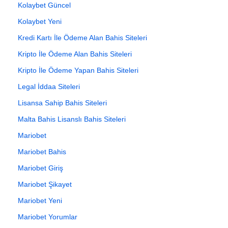
Kolaybet Güncel
Kolaybet Yeni
Kredi Kartı İle Ödeme Alan Bahis Siteleri
Kripto İle Ödeme Alan Bahis Siteleri
Kripto İle Ödeme Yapan Bahis Siteleri
Legal İddaa Siteleri
Lisansa Sahip Bahis Siteleri
Malta Bahis Lisanslı Bahis Siteleri
Mariobet
Mariobet Bahis
Mariobet Giriş
Mariobet Şikayet
Mariobet Yeni
Mariobet Yorumlar