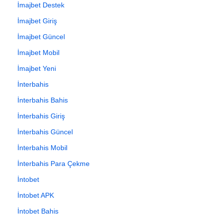
İmajbet Destek
İmajbet Giriş
İmajbet Güncel
İmajbet Mobil
İmajbet Yeni
İnterbahis
İnterbahis Bahis
İnterbahis Giriş
İnterbahis Güncel
İnterbahis Mobil
İnterbahis Para Çekme
İntobet
İntobet APK
İntobet Bahis