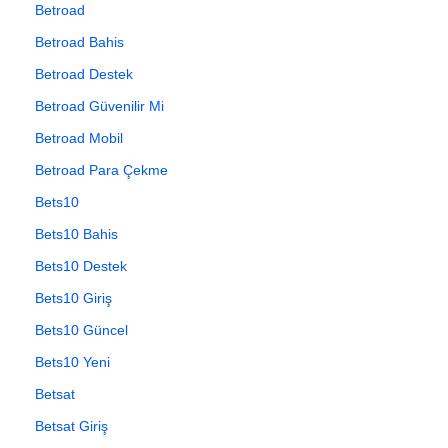
Betroad
Betroad Bahis
Betroad Destek
Betroad Güvenilir Mi
Betroad Mobil
Betroad Para Çekme
Bets10
Bets10 Bahis
Bets10 Destek
Bets10 Giriş
Bets10 Güncel
Bets10 Yeni
Betsat
Betsat Giriş