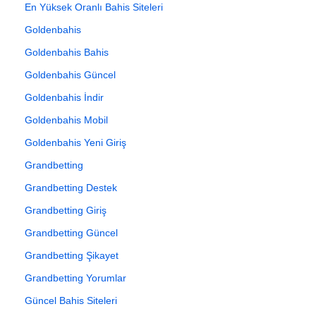
En Yüksek Oranlı Bahis Siteleri
Goldenbahis
Goldenbahis Bahis
Goldenbahis Güncel
Goldenbahis İndir
Goldenbahis Mobil
Goldenbahis Yeni Giriş
Grandbetting
Grandbetting Destek
Grandbetting Giriş
Grandbetting Güncel
Grandbetting Şikayet
Grandbetting Yorumlar
Güncel Bahis Siteleri