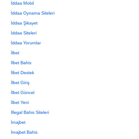
İddaa Mobil
İddaa Oynama Siteleri
İddaa Şikayet
İddaa Siteleri
İddaa Yorumlar
İlbet
İlbet Bahis
İlbet Destek
İlbet Giriş
İlbet Güncel
İlbet Yeni
İllegal Bahis Siteleri
İmajbet
İmajbet Bahis