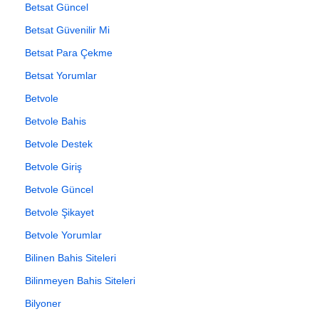
Betsat Güncel
Betsat Güvenilir Mi
Betsat Para Çekme
Betsat Yorumlar
Betvole
Betvole Bahis
Betvole Destek
Betvole Giriş
Betvole Güncel
Betvole Şikayet
Betvole Yorumlar
Bilinen Bahis Siteleri
Bilinmeyen Bahis Siteleri
Bilyoner