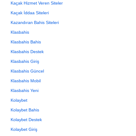
Kaçak Hizmet Veren Siteler
Kaçak İddaa Siteleri
Kazandıran Bahis Siteleri
Klasbahis
Klasbahis Bahis
Klasbahis Destek
Klasbahis Giriş
Klasbahis Güncel
Klasbahis Mobil
Klasbahis Yeni
Kolaybet
Kolaybet Bahis
Kolaybet Destek
Kolaybet Giriş