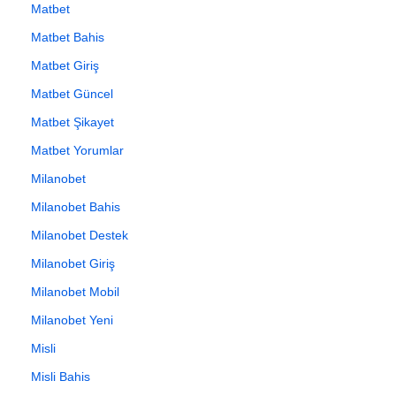
Matbet
Matbet Bahis
Matbet Giriş
Matbet Güncel
Matbet Şikayet
Matbet Yorumlar
Milanobet
Milanobet Bahis
Milanobet Destek
Milanobet Giriş
Milanobet Mobil
Milanobet Yeni
Misli
Misli Bahis