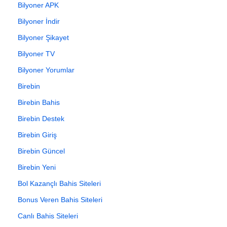
Bilyoner APK
Bilyoner İndir
Bilyoner Şikayet
Bilyoner TV
Bilyoner Yorumlar
Birebin
Birebin Bahis
Birebin Destek
Birebin Giriş
Birebin Güncel
Birebin Yeni
Bol Kazançlı Bahis Siteleri
Bonus Veren Bahis Siteleri
Canlı Bahis Siteleri