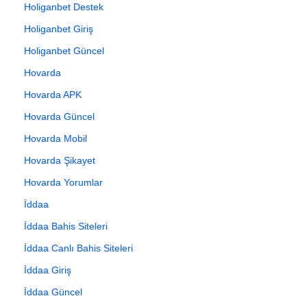
Holiganbet Destek
Holiganbet Giriş
Holiganbet Güncel
Hovarda
Hovarda APK
Hovarda Güncel
Hovarda Mobil
Hovarda Şikayet
Hovarda Yorumlar
İddaa
İddaa Bahis Siteleri
İddaa Canlı Bahis Siteleri
İddaa Giriş
İddaa Güncel