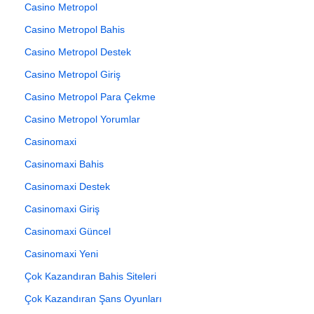
Casino Metropol
Casino Metropol Bahis
Casino Metropol Destek
Casino Metropol Giriş
Casino Metropol Para Çekme
Casino Metropol Yorumlar
Casinomaxi
Casinomaxi Bahis
Casinomaxi Destek
Casinomaxi Giriş
Casinomaxi Güncel
Casinomaxi Yeni
Çok Kazandıran Bahis Siteleri
Çok Kazandıran Şans Oyunları