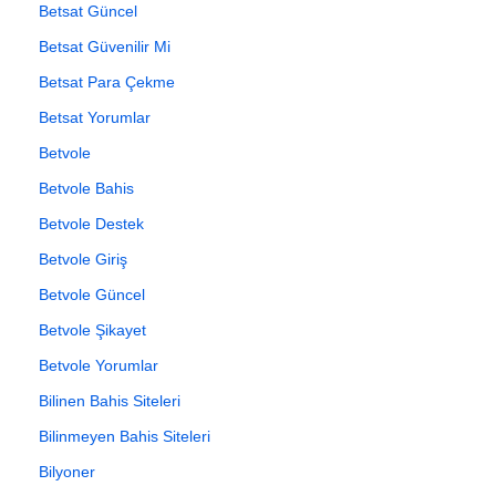
Betsat Güncel
Betsat Güvenilir Mi
Betsat Para Çekme
Betsat Yorumlar
Betvole
Betvole Bahis
Betvole Destek
Betvole Giriş
Betvole Güncel
Betvole Şikayet
Betvole Yorumlar
Bilinen Bahis Siteleri
Bilinmeyen Bahis Siteleri
Bilyoner