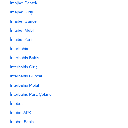
İmajbet Destek
İmajbet Giriş
İmajbet Güncel
İmajbet Mobil
İmajbet Yeni
İnterbahis
İnterbahis Bahis
İnterbahis Giriş
İnterbahis Güncel
İnterbahis Mobil
İnterbahis Para Çekme
İntobet
İntobet APK
İntobet Bahis