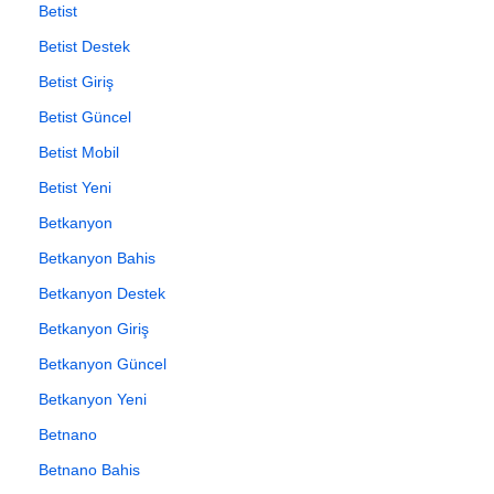
Betist
Betist Destek
Betist Giriş
Betist Güncel
Betist Mobil
Betist Yeni
Betkanyon
Betkanyon Bahis
Betkanyon Destek
Betkanyon Giriş
Betkanyon Güncel
Betkanyon Yeni
Betnano
Betnano Bahis