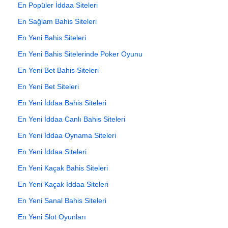
En Popüler İddaa Siteleri
En Sağlam Bahis Siteleri
En Yeni Bahis Siteleri
En Yeni Bahis Sitelerinde Poker Oyunu
En Yeni Bet Bahis Siteleri
En Yeni Bet Siteleri
En Yeni İddaa Bahis Siteleri
En Yeni İddaa Canlı Bahis Siteleri
En Yeni İddaa Oynama Siteleri
En Yeni İddaa Siteleri
En Yeni Kaçak Bahis Siteleri
En Yeni Kaçak İddaa Siteleri
En Yeni Sanal Bahis Siteleri
En Yeni Slot Oyunları