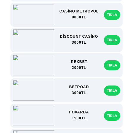
CASİNO METROPOL
TIKLA
8000TL
DİSCOUNT CASİNO
TIKLA
3000TL
REXBET
TIKLA
2000TL
BETROAD
TIKLA
3000TL
HOVARDA
TIKLA
1500TL