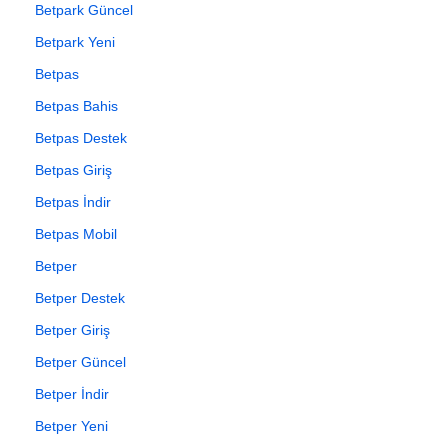
Betpark Güncel
Betpark Yeni
Betpas
Betpas Bahis
Betpas Destek
Betpas Giriş
Betpas İndir
Betpas Mobil
Betper
Betper Destek
Betper Giriş
Betper Güncel
Betper İndir
Betper Yeni