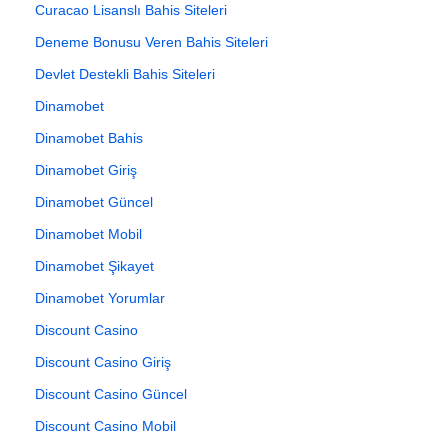
Curacao Lisanslı Bahis Siteleri
Deneme Bonusu Veren Bahis Siteleri
Devlet Destekli Bahis Siteleri
Dinamobet
Dinamobet Bahis
Dinamobet Giriş
Dinamobet Güncel
Dinamobet Mobil
Dinamobet Şikayet
Dinamobet Yorumlar
Discount Casino
Discount Casino Giriş
Discount Casino Güncel
Discount Casino Mobil