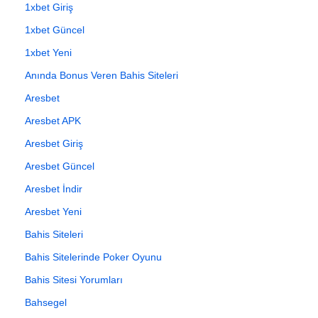
1xbet Giriş
1xbet Güncel
1xbet Yeni
Anında Bonus Veren Bahis Siteleri
Aresbet
Aresbet APK
Aresbet Giriş
Aresbet Güncel
Aresbet İndir
Aresbet Yeni
Bahis Siteleri
Bahis Sitelerinde Poker Oyunu
Bahis Sitesi Yorumları
Bahsegel