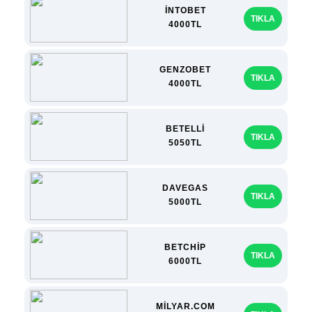
İNTOBET
TIKLA
4000TL
GENZOBET
TIKLA
4000TL
BETELLİ
TIKLA
5050TL
DAVEGAS
TIKLA
5000TL
BETCHİP
TIKLA
6000TL
MİLYAR.COM