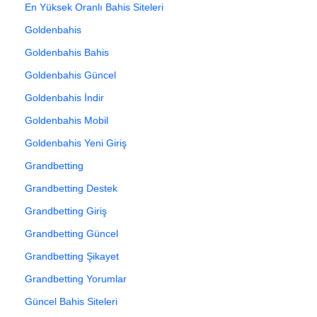
En Yüksek Oranlı Bahis Siteleri
Goldenbahis
Goldenbahis Bahis
Goldenbahis Güncel
Goldenbahis İndir
Goldenbahis Mobil
Goldenbahis Yeni Giriş
Grandbetting
Grandbetting Destek
Grandbetting Giriş
Grandbetting Güncel
Grandbetting Şikayet
Grandbetting Yorumlar
Güncel Bahis Siteleri