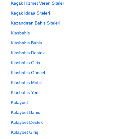
Kaçak Hizmet Veren Siteler
Kaçak İddaa Siteleri
Kazandıran Bahis Siteleri
Klasbahis
Klasbahis Bahis
Klasbahis Destek
Klasbahis Giriş
Klasbahis Güncel
Klasbahis Mobil
Klasbahis Yeni
Kolaybet
Kolaybet Bahis
Kolaybet Destek
Kolaybet Giriş