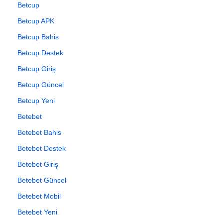
Betcup
Betcup APK
Betcup Bahis
Betcup Destek
Betcup Giriş
Betcup Güncel
Betcup Yeni
Betebet
Betebet Bahis
Betebet Destek
Betebet Giriş
Betebet Güncel
Betebet Mobil
Betebet Yeni