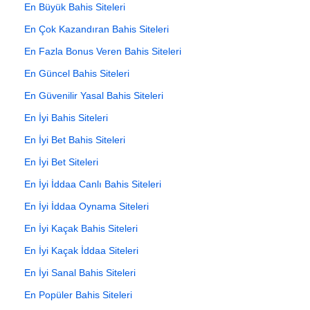
En Büyük Bahis Siteleri
En Çok Kazandıran Bahis Siteleri
En Fazla Bonus Veren Bahis Siteleri
En Güncel Bahis Siteleri
En Güvenilir Yasal Bahis Siteleri
En İyi Bahis Siteleri
En İyi Bet Bahis Siteleri
En İyi Bet Siteleri
En İyi İddaa Canlı Bahis Siteleri
En İyi İddaa Oynama Siteleri
En İyi Kaçak Bahis Siteleri
En İyi Kaçak İddaa Siteleri
En İyi Sanal Bahis Siteleri
En Popüler Bahis Siteleri