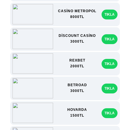
CASİNO METROPOL
TIKLA
8000TL
DİSCOUNT CASİNO
TIKLA
3000TL
REXBET
TIKLA
2000TL
BETROAD
TIKLA
3000TL
HOVARDA
TIKLA
1500TL