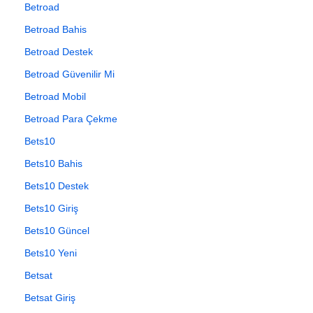
Betroad
Betroad Bahis
Betroad Destek
Betroad Güvenilir Mi
Betroad Mobil
Betroad Para Çekme
Bets10
Bets10 Bahis
Bets10 Destek
Bets10 Giriş
Bets10 Güncel
Bets10 Yeni
Betsat
Betsat Giriş