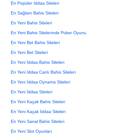
En Popüler İddaa Siteleri
En Sağlam Bahis Siteleri
En Yeni Bahis Siteleri
En Yeni Bahis Sitelerinde Poker Oyunu
En Yeni Bet Bahis Siteleri
En Yeni Bet Siteleri
En Yeni İddaa Bahis Siteleri
En Yeni İddaa Canlı Bahis Siteleri
En Yeni İddaa Oynama Siteleri
En Yeni İddaa Siteleri
En Yeni Kaçak Bahis Siteleri
En Yeni Kaçak İddaa Siteleri
En Yeni Sanal Bahis Siteleri
En Yeni Slot Oyunları