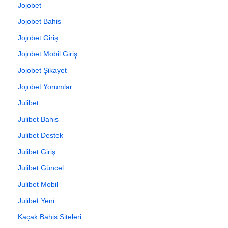
Jojobet
Jojobet Bahis
Jojobet Giriş
Jojobet Mobil Giriş
Jojobet Şikayet
Jojobet Yorumlar
Julibet
Julibet Bahis
Julibet Destek
Julibet Giriş
Julibet Güncel
Julibet Mobil
Julibet Yeni
Kaçak Bahis Siteleri