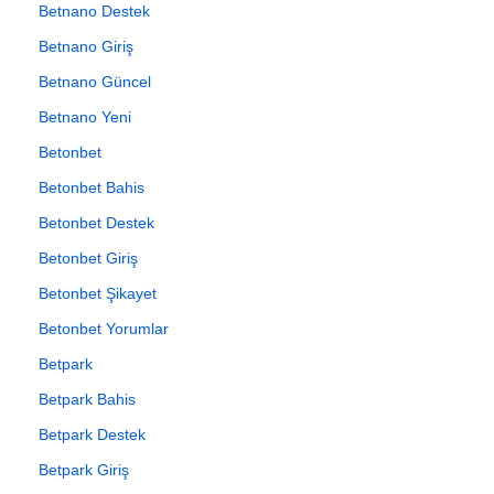
Betnano Destek
Betnano Giriş
Betnano Güncel
Betnano Yeni
Betonbet
Betonbet Bahis
Betonbet Destek
Betonbet Giriş
Betonbet Şikayet
Betonbet Yorumlar
Betpark
Betpark Bahis
Betpark Destek
Betpark Giriş