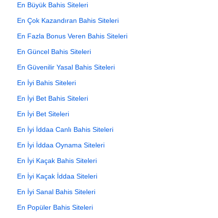
En Büyük Bahis Siteleri
En Çok Kazandıran Bahis Siteleri
En Fazla Bonus Veren Bahis Siteleri
En Güncel Bahis Siteleri
En Güvenilir Yasal Bahis Siteleri
En İyi Bahis Siteleri
En İyi Bet Bahis Siteleri
En İyi Bet Siteleri
En İyi İddaa Canlı Bahis Siteleri
En İyi İddaa Oynama Siteleri
En İyi Kaçak Bahis Siteleri
En İyi Kaçak İddaa Siteleri
En İyi Sanal Bahis Siteleri
En Popüler Bahis Siteleri