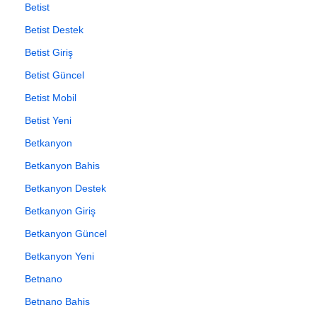
Betist
Betist Destek
Betist Giriş
Betist Güncel
Betist Mobil
Betist Yeni
Betkanyon
Betkanyon Bahis
Betkanyon Destek
Betkanyon Giriş
Betkanyon Güncel
Betkanyon Yeni
Betnano
Betnano Bahis