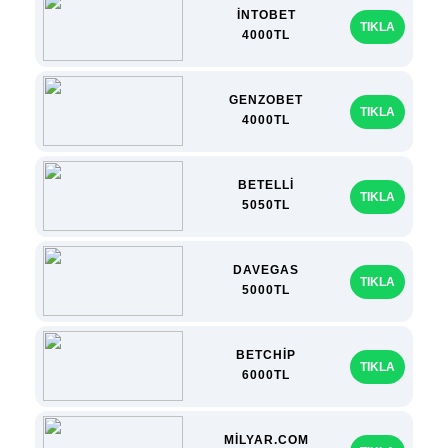
İNTOBET
TIKLA
4000TL
GENZOBET
TIKLA
4000TL
BETELLİ
TIKLA
5050TL
DAVEGAS
TIKLA
5000TL
BETCHİP
TIKLA
6000TL
MİLYAR.COM