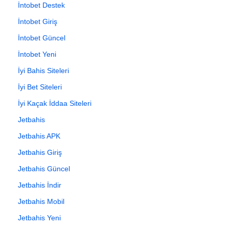
İntobet Destek
İntobet Giriş
İntobet Güncel
İntobet Yeni
İyi Bahis Siteleri
İyi Bet Siteleri
İyi Kaçak İddaa Siteleri
Jetbahis
Jetbahis APK
Jetbahis Giriş
Jetbahis Güncel
Jetbahis İndir
Jetbahis Mobil
Jetbahis Yeni