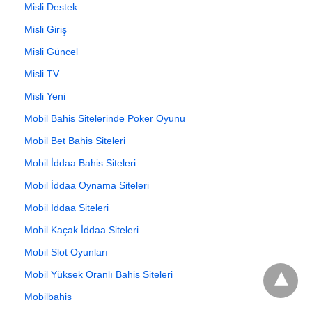
Misli Destek
Misli Giriş
Misli Güncel
Misli TV
Misli Yeni
Mobil Bahis Sitelerinde Poker Oyunu
Mobil Bet Bahis Siteleri
Mobil İddaa Bahis Siteleri
Mobil İddaa Oynama Siteleri
Mobil İddaa Siteleri
Mobil Kaçak İddaa Siteleri
Mobil Slot Oyunları
Mobil Yüksek Oranlı Bahis Siteleri
Mobilbahis