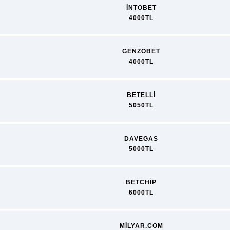
İNTOBET
4000TL
GENZOBET
4000TL
BETELLİ
5050TL
DAVEGAS
5000TL
BETCHİP
6000TL
MİLYAR.COM