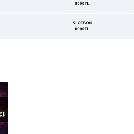
8000TL
SLOTBON
8000TL