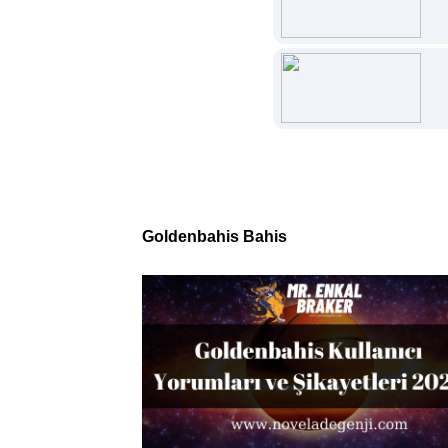
Goldenbahis Bahis