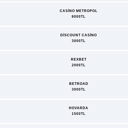
CASİNO METROPOL
8000TL
DİSCOUNT CASİNO
3000TL
REXBET
2000TL
BETROAD
3000TL
HOVARDA
1500TL