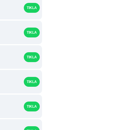
TIKLA
TIKLA
TIKLA
TIKLA
TIKLA