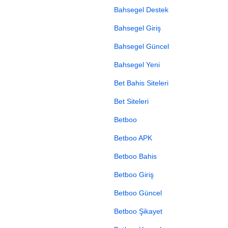
Bahsegel Destek
Bahsegel Giriş
Bahsegel Güncel
Bahsegel Yeni
Bet Bahis Siteleri
Bet Siteleri
Betboo
Betboo APK
Betboo Bahis
Betboo Giriş
Betboo Güncel
Betboo Şikayet