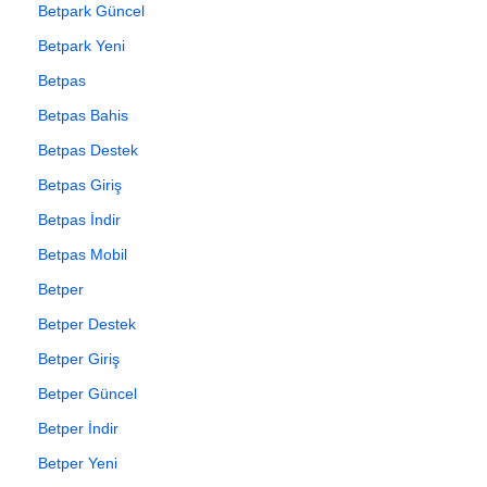
Betpark Güncel
Betpark Yeni
Betpas
Betpas Bahis
Betpas Destek
Betpas Giriş
Betpas İndir
Betpas Mobil
Betper
Betper Destek
Betper Giriş
Betper Güncel
Betper İndir
Betper Yeni