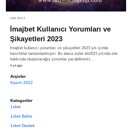
İMAJBET
İmajbet Kullanıcı Yorumları ve
Şikayetleri 2023
İmajbet kullanıcı yorumları ve şikayetleri 2023 yılı içinde
hazırlıklar tamamlanmıştır. Bu alana sizler de2023 yılında site
hakkında oluşturacağız yorumlar yazabilirsiniz.…
4 yıl ago
Arşivler
Kasım 2022
Kategoriler
1xbet
1xbet Bahis
1xbet Destek