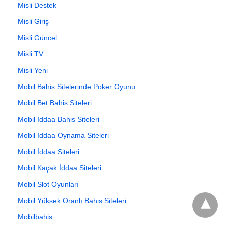
Misli Destek
Misli Giriş
Misli Güncel
Misli TV
Misli Yeni
Mobil Bahis Sitelerinde Poker Oyunu
Mobil Bet Bahis Siteleri
Mobil İddaa Bahis Siteleri
Mobil İddaa Oynama Siteleri
Mobil İddaa Siteleri
Mobil Kaçak İddaa Siteleri
Mobil Slot Oyunları
Mobil Yüksek Oranlı Bahis Siteleri
Mobilbahis