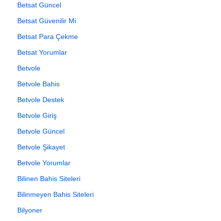
Betsat Güncel
Betsat Güvenilir Mi
Betsat Para Çekme
Betsat Yorumlar
Betvole
Betvole Bahis
Betvole Destek
Betvole Giriş
Betvole Güncel
Betvole Şikayet
Betvole Yorumlar
Bilinen Bahis Siteleri
Bilinmeyen Bahis Siteleri
Bilyoner