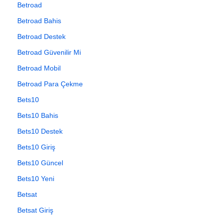
Betroad
Betroad Bahis
Betroad Destek
Betroad Güvenilir Mi
Betroad Mobil
Betroad Para Çekme
Bets10
Bets10 Bahis
Bets10 Destek
Bets10 Giriş
Bets10 Güncel
Bets10 Yeni
Betsat
Betsat Giriş