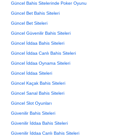
Güncel Bahis Sitelerinde Poker Oyunu
Güncel Bet Bahis Siteleri
Güncel Bet Siteleri
Güncel Güvenilir Bahis Siteleri
Güncel İddaa Bahis Siteleri
Güncel İddaa Canlı Bahis Siteleri
Güncel İddaa Oynama Siteleri
Güncel İddaa Siteleri
Güncel Kaçak Bahis Siteleri
Güncel Sanal Bahis Siteleri
Güncel Slot Oyunları
Güvenilir Bahis Siteleri
Güvenilir İddaa Bahis Siteleri
Güvenilir İddaa Canlı Bahis Siteleri