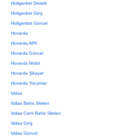
Holiganbet Destek
Holiganbet Giriş
Holiganbet Güncel
Hovarda
Hovarda APK
Hovarda Güncel
Hovarda Mobil
Hovarda Şikayet
Hovarda Yorumlar
İddaa
İddaa Bahis Siteleri
İddaa Canlı Bahis Siteleri
İddaa Giriş
İddaa Güncel