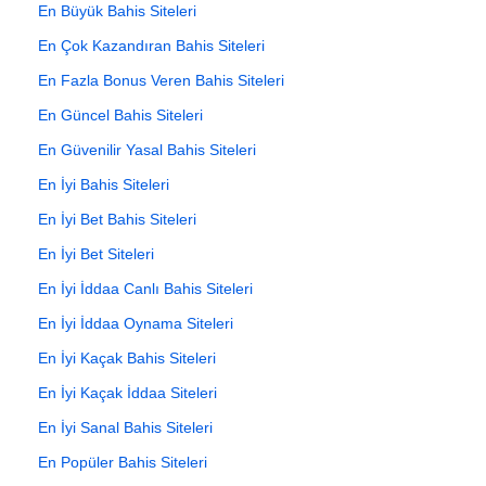
En Büyük Bahis Siteleri
En Çok Kazandıran Bahis Siteleri
En Fazla Bonus Veren Bahis Siteleri
En Güncel Bahis Siteleri
En Güvenilir Yasal Bahis Siteleri
En İyi Bahis Siteleri
En İyi Bet Bahis Siteleri
En İyi Bet Siteleri
En İyi İddaa Canlı Bahis Siteleri
En İyi İddaa Oynama Siteleri
En İyi Kaçak Bahis Siteleri
En İyi Kaçak İddaa Siteleri
En İyi Sanal Bahis Siteleri
En Popüler Bahis Siteleri