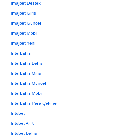
İmajbet Destek
İmajbet Giriş
İmajbet Güncel
İmajbet Mobil
İmajbet Yeni
İnterbahis
İnterbahis Bahis
İnterbahis Giriş
İnterbahis Güncel
İnterbahis Mobil
İnterbahis Para Çekme
İntobet
İntobet APK
İntobet Bahis