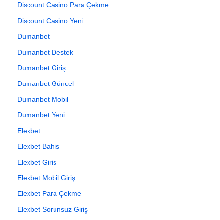
Discount Casino Para Çekme
Discount Casino Yeni
Dumanbet
Dumanbet Destek
Dumanbet Giriş
Dumanbet Güncel
Dumanbet Mobil
Dumanbet Yeni
Elexbet
Elexbet Bahis
Elexbet Giriş
Elexbet Mobil Giriş
Elexbet Para Çekme
Elexbet Sorunsuz Giriş