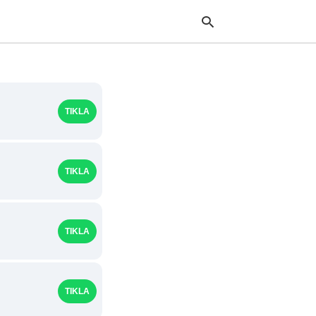
Typ
TIKLA
your
sea
que
and
hit
TIKLA
ente
TIKLA
TIKLA