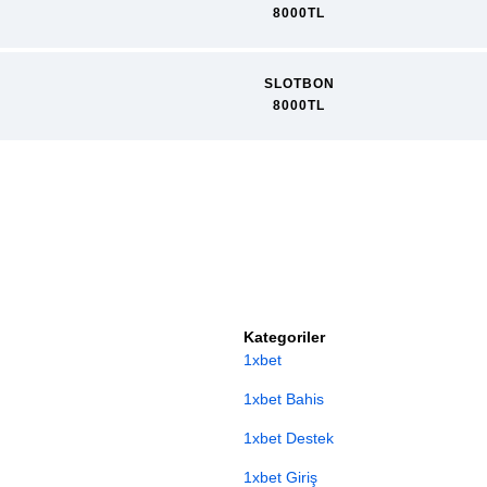
8000TL
SLOTBON
8000TL
Kategoriler
1xbet
1xbet Bahis
1xbet Destek
1xbet Giriş