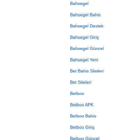
Bahsegel
Bahsegel Bahis
Bahsegel Destek
Bahsegel Giriş
Bahsegel Güncel
Bahsegel Yeni
Bet Bahis Siteleri
Bet Siteleri
Betboo
Betboo APK
Betboo Bahis
Betboo Giriş
Betboo Güncel