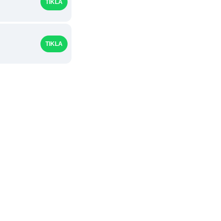
TIKLA
TIKLA