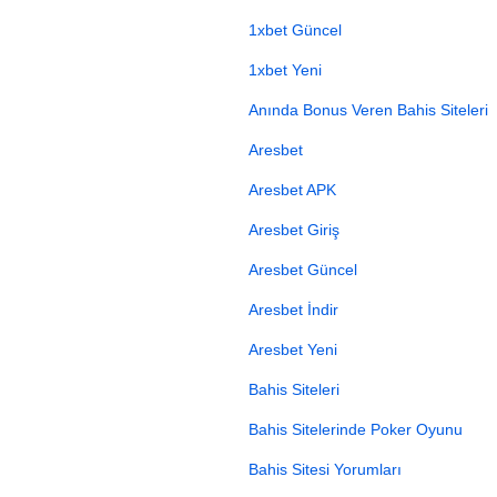
1xbet Güncel
1xbet Yeni
Anında Bonus Veren Bahis Siteleri
Aresbet
Aresbet APK
Aresbet Giriş
Aresbet Güncel
Aresbet İndir
Aresbet Yeni
Bahis Siteleri
Bahis Sitelerinde Poker Oyunu
Bahis Sitesi Yorumları