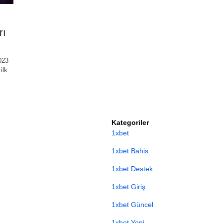
rı
023
ilk
Kategoriler
1xbet
1xbet Bahis
1xbet Destek
1xbet Giriş
1xbet Güncel
1xbet Yeni