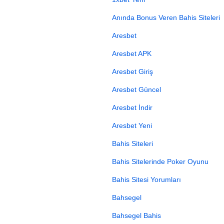
Anında Bonus Veren Bahis Siteleri
Aresbet
Aresbet APK
Aresbet Giriş
Aresbet Güncel
Aresbet İndir
Aresbet Yeni
Bahis Siteleri
Bahis Sitelerinde Poker Oyunu
Bahis Sitesi Yorumları
Bahsegel
Bahsegel Bahis