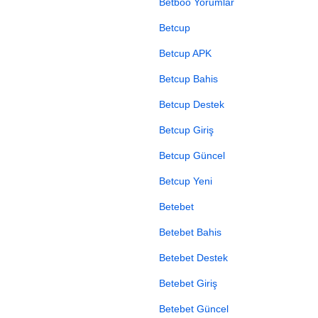
Betboo Yorumlar
Betcup
Betcup APK
Betcup Bahis
Betcup Destek
Betcup Giriş
Betcup Güncel
Betcup Yeni
Betebet
Betebet Bahis
Betebet Destek
Betebet Giriş
Betebet Güncel