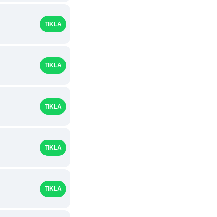
TIKLA
TIKLA
TIKLA
TIKLA
TIKLA