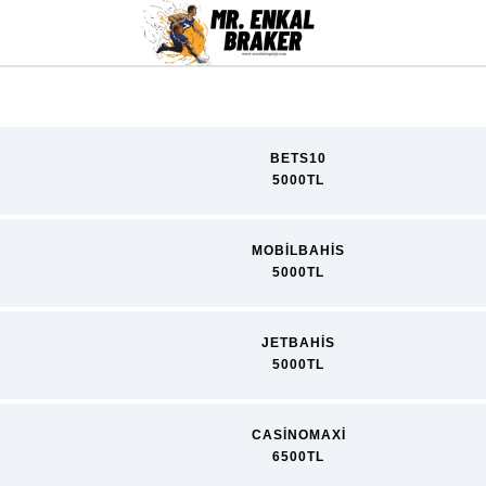
BETS10
5000TL
MOBİLBAHİS
5000TL
JETBAHİS
5000TL
CASİNOMAXİ
6500TL