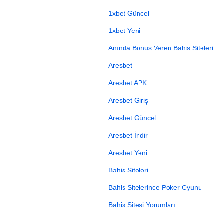
1xbet Güncel
1xbet Yeni
Anında Bonus Veren Bahis Siteleri
Aresbet
Aresbet APK
Aresbet Giriş
Aresbet Güncel
Aresbet İndir
Aresbet Yeni
Bahis Siteleri
Bahis Sitelerinde Poker Oyunu
Bahis Sitesi Yorumları