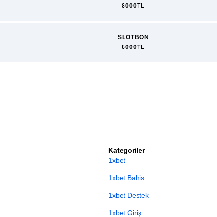
8000TL
SLOTBON
8000TL
Kategoriler
1xbet
1xbet Bahis
1xbet Destek
1xbet Giriş