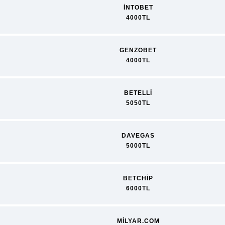
İNTOBET
4000TL
GENZOBET
4000TL
BETELLİ
5050TL
DAVEGAS
5000TL
BETCHİP
6000TL
MİLYAR.COM