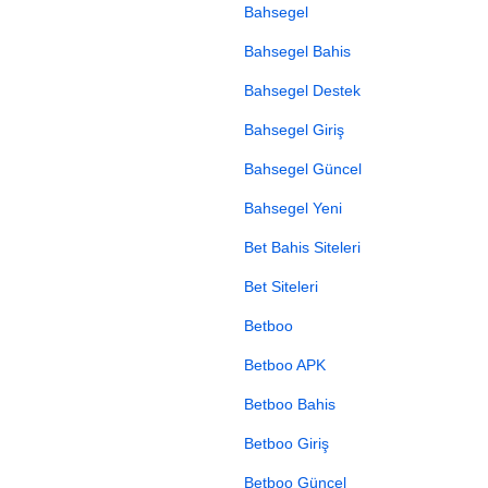
Bahsegel
Bahsegel Bahis
Bahsegel Destek
Bahsegel Giriş
Bahsegel Güncel
Bahsegel Yeni
Bet Bahis Siteleri
Bet Siteleri
Betboo
Betboo APK
Betboo Bahis
Betboo Giriş
Betboo Güncel