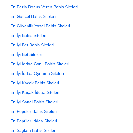
En Fazla Bonus Veren Bahis Siteleri
En Güncel Bahis Siteleri
En Güvenilir Yasal Bahis Siteleri
En İyi Bahis Siteleri
En İyi Bet Bahis Siteleri
En İyi Bet Siteleri
En İyi İddaa Canlı Bahis Siteleri
En İyi İddaa Oynama Siteleri
En İyi Kaçak Bahis Siteleri
En İyi Kaçak İddaa Siteleri
En İyi Sanal Bahis Siteleri
En Popüler Bahis Siteleri
En Popüler İddaa Siteleri
En Sağlam Bahis Siteleri