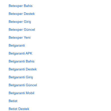
Betexper Bahis
Betexper Destek
Betexper Giriş
Betexper Güncel
Betexper Yeni
Betgaranti
Betgaranti APK
Betgaranti Bahis
Betgaranti Destek
Betgaranti Giriş
Betgaranti Güncel
Betgaranti Mobil
Betist
Betist Destek