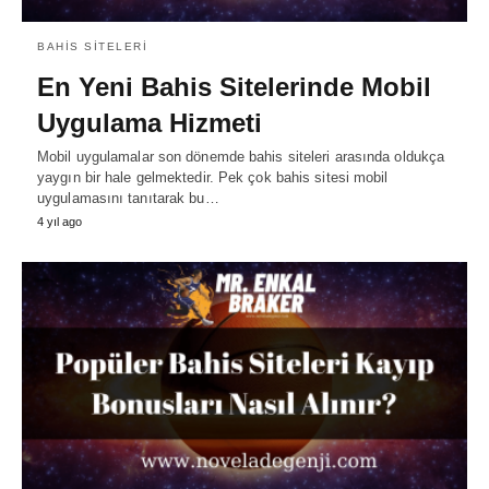
BAHIS SITELERI
En Yeni Bahis Sitelerinde Mobil
Uygulama Hizmeti
Mobil uygulamalar son dönemde bahis siteleri arasında oldukça
yaygın bir hale gelmektedir. Pek çok bahis sitesi mobil
uygulamasını tanıtarak bu…
4 yıl ago