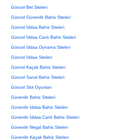
Güncel Bet Siteleri
Güncel Güvenilir Bahis Siteleri
Güncel İddaa Bahis Siteleri
Güncel İddaa Canlı Bahis Siteleri
Güncel İddaa Oynama Siteleri
Güncel İddaa Siteleri
Güncel Kaçak Bahis Siteleri
Güncel Sanal Bahis Siteleri
Güncel Slot Oyunları
Güvenilir Bahis Siteleri
Güvenilir İddaa Bahis Siteleri
Güvenilir İddaa Canlı Bahis Siteleri
Güvenilir İllegal Bahis Siteleri
Güvenilir Kaçak Bahis Siteleri