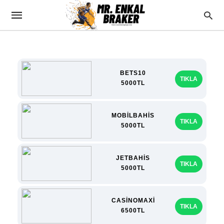
BETS10
TIKLA
5000TL
MOBİLBAHİS
TIKLA
5000TL
JETBAHİS
TIKLA
5000TL
CASİNOMAXİ
TIKLA
6500TL