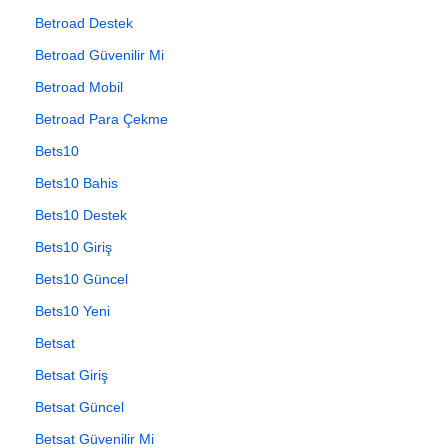
Betroad Destek
Betroad Güvenilir Mi
Betroad Mobil
Betroad Para Çekme
Bets10
Bets10 Bahis
Bets10 Destek
Bets10 Giriş
Bets10 Güncel
Bets10 Yeni
Betsat
Betsat Giriş
Betsat Güncel
Betsat Güvenilir Mi