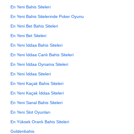
En Yeni Bahis Siteleri
En Yeni Bahis Sitelerinde Poker Oyunu
En Yeni Bet Bahis Siteleri
En Yeni Bet Siteleri
En Yeni İddaa Bahis Siteleri
En Yeni İddaa Canlı Bahis Siteleri
En Yeni İddaa Oynama Siteleri
En Yeni İddaa Siteleri
En Yeni Kaçak Bahis Siteleri
En Yeni Kaçak İddaa Siteleri
En Yeni Sanal Bahis Siteleri
En Yeni Slot Oyunları
En Yüksek Oranlı Bahis Siteleri
Goldenbahis