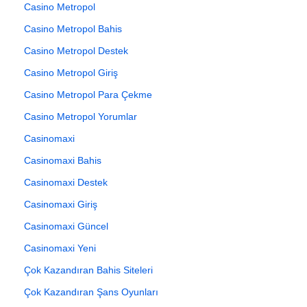
Casino Metropol
Casino Metropol Bahis
Casino Metropol Destek
Casino Metropol Giriş
Casino Metropol Para Çekme
Casino Metropol Yorumlar
Casinomaxi
Casinomaxi Bahis
Casinomaxi Destek
Casinomaxi Giriş
Casinomaxi Güncel
Casinomaxi Yeni
Çok Kazandıran Bahis Siteleri
Çok Kazandıran Şans Oyunları