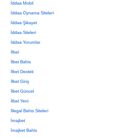
İddaa Mobil
İddaa Oynama Siteleri
İddaa Şikayet
İddaa Siteleri
İddaa Yorumlar
İlbet
İlbet Bahis
İlbet Destek
İlbet Giriş
İlbet Güncel
İlbet Yeni
İllegal Bahis Siteleri
İmajbet
İmajbet Bahis