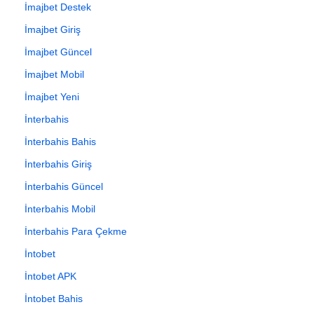
İmajbet Destek
İmajbet Giriş
İmajbet Güncel
İmajbet Mobil
İmajbet Yeni
İnterbahis
İnterbahis Bahis
İnterbahis Giriş
İnterbahis Güncel
İnterbahis Mobil
İnterbahis Para Çekme
İntobet
İntobet APK
İntobet Bahis