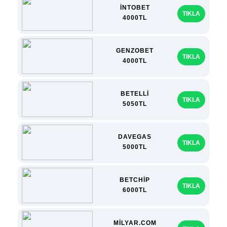
İNTOBET
TIKLA
4000TL
GENZOBET
TIKLA
4000TL
BETELLİ
TIKLA
5050TL
DAVEGAS
TIKLA
5000TL
BETCHİP
TIKLA
6000TL
MİLYAR.COM