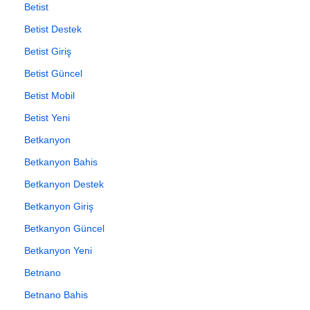
Betist
Betist Destek
Betist Giriş
Betist Güncel
Betist Mobil
Betist Yeni
Betkanyon
Betkanyon Bahis
Betkanyon Destek
Betkanyon Giriş
Betkanyon Güncel
Betkanyon Yeni
Betnano
Betnano Bahis