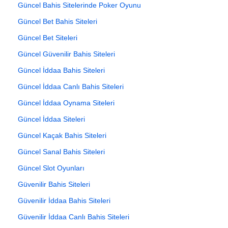
Güncel Bahis Sitelerinde Poker Oyunu
Güncel Bet Bahis Siteleri
Güncel Bet Siteleri
Güncel Güvenilir Bahis Siteleri
Güncel İddaa Bahis Siteleri
Güncel İddaa Canlı Bahis Siteleri
Güncel İddaa Oynama Siteleri
Güncel İddaa Siteleri
Güncel Kaçak Bahis Siteleri
Güncel Sanal Bahis Siteleri
Güncel Slot Oyunları
Güvenilir Bahis Siteleri
Güvenilir İddaa Bahis Siteleri
Güvenilir İddaa Canlı Bahis Siteleri