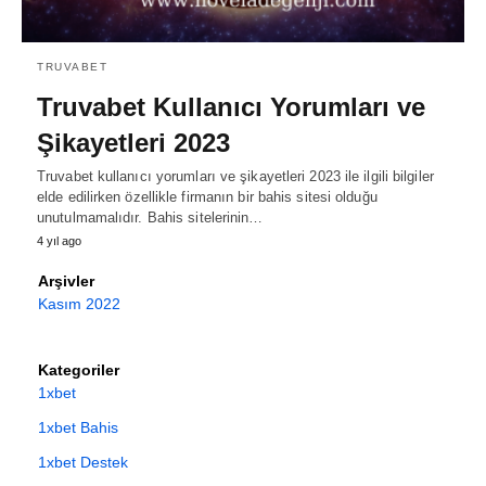
TRUVABET
Truvabet Kullanıcı Yorumları ve
Şikayetleri 2023
Truvabet kullanıcı yorumları ve şikayetleri 2023 ile ilgili bilgiler
elde edilirken özellikle firmanın bir bahis sitesi olduğu
unutulmamalıdır. Bahis sitelerinin…
4 yıl ago
Arşivler
Kasım 2022
Kategoriler
1xbet
1xbet Bahis
1xbet Destek