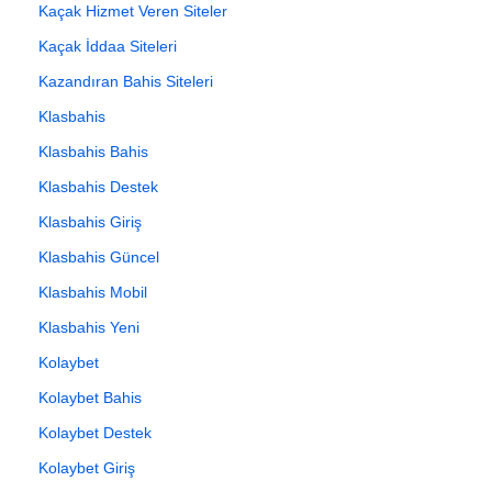
Kaçak Hizmet Veren Siteler
Kaçak İddaa Siteleri
Kazandıran Bahis Siteleri
Klasbahis
Klasbahis Bahis
Klasbahis Destek
Klasbahis Giriş
Klasbahis Güncel
Klasbahis Mobil
Klasbahis Yeni
Kolaybet
Kolaybet Bahis
Kolaybet Destek
Kolaybet Giriş