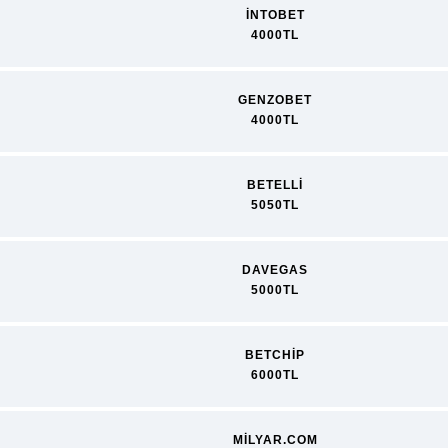
İNTOBET
4000TL
GENZOBET
4000TL
BETELLİ
5050TL
DAVEGAS
5000TL
BETCHİP
6000TL
MİLYAR.COM