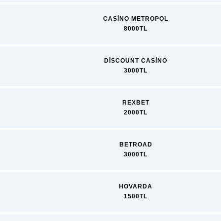
CASİNO METROPOL
8000TL
DİSCOUNT CASİNO
3000TL
REXBET
2000TL
BETROAD
3000TL
HOVARDA
1500TL