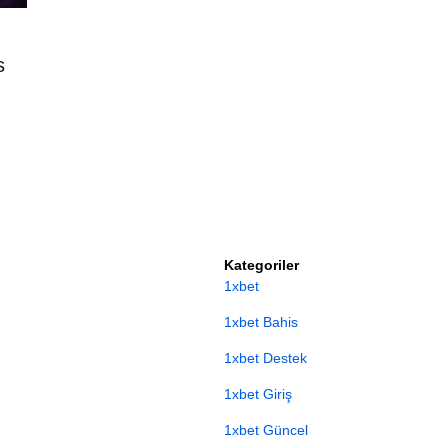
s
Kategoriler
1xbet
1xbet Bahis
1xbet Destek
1xbet Giriş
1xbet Güncel