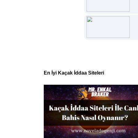
En İyi Kaçak İddaa Siteleri