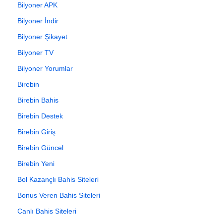
Bilyoner APK
Bilyoner İndir
Bilyoner Şikayet
Bilyoner TV
Bilyoner Yorumlar
Birebin
Birebin Bahis
Birebin Destek
Birebin Giriş
Birebin Güncel
Birebin Yeni
Bol Kazançlı Bahis Siteleri
Bonus Veren Bahis Siteleri
Canlı Bahis Siteleri