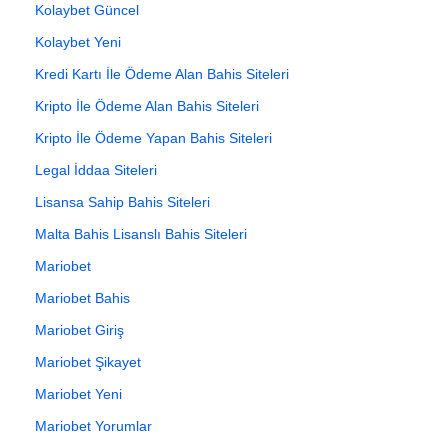
Kolaybet Güncel
Kolaybet Yeni
Kredi Kartı İle Ödeme Alan Bahis Siteleri
Kripto İle Ödeme Alan Bahis Siteleri
Kripto İle Ödeme Yapan Bahis Siteleri
Legal İddaa Siteleri
Lisansa Sahip Bahis Siteleri
Malta Bahis Lisanslı Bahis Siteleri
Mariobet
Mariobet Bahis
Mariobet Giriş
Mariobet Şikayet
Mariobet Yeni
Mariobet Yorumlar