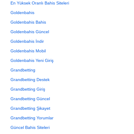
En Yüksek Oranlı Bahis Siteleri
Goldenbahis
Goldenbahis Bahis
Goldenbahis Güncel
Goldenbahis İndir
Goldenbahis Mobil
Goldenbahis Yeni Giriş
Grandbetting
Grandbetting Destek
Grandbetting Giriş
Grandbetting Güncel
Grandbetting Şikayet
Grandbetting Yorumlar
Güncel Bahis Siteleri