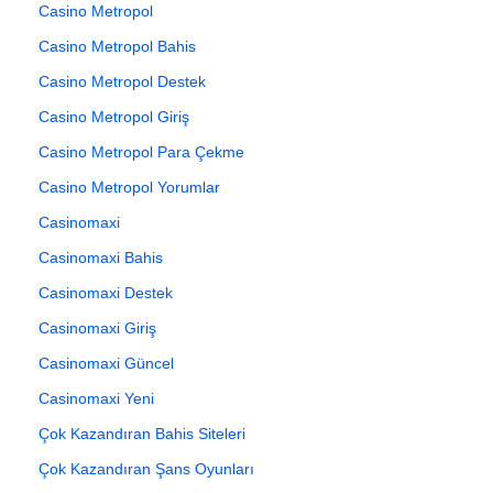
Casino Metropol
Casino Metropol Bahis
Casino Metropol Destek
Casino Metropol Giriş
Casino Metropol Para Çekme
Casino Metropol Yorumlar
Casinomaxi
Casinomaxi Bahis
Casinomaxi Destek
Casinomaxi Giriş
Casinomaxi Güncel
Casinomaxi Yeni
Çok Kazandıran Bahis Siteleri
Çok Kazandıran Şans Oyunları