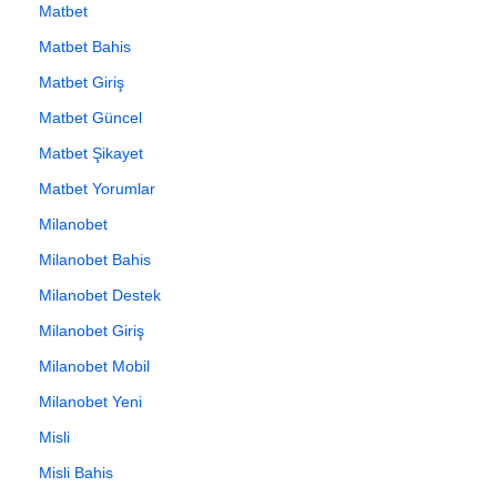
Matbet
Matbet Bahis
Matbet Giriş
Matbet Güncel
Matbet Şikayet
Matbet Yorumlar
Milanobet
Milanobet Bahis
Milanobet Destek
Milanobet Giriş
Milanobet Mobil
Milanobet Yeni
Misli
Misli Bahis