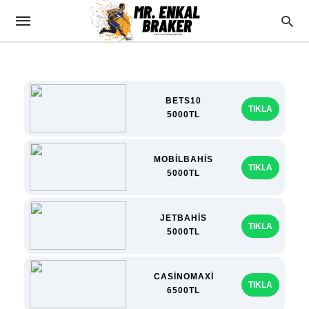
BETS10
TIKLA
5000TL
MOBİLBAHİS
TIKLA
5000TL
JETBAHİS
TIKLA
5000TL
CASİNOMAXİ
TIKLA
6500TL