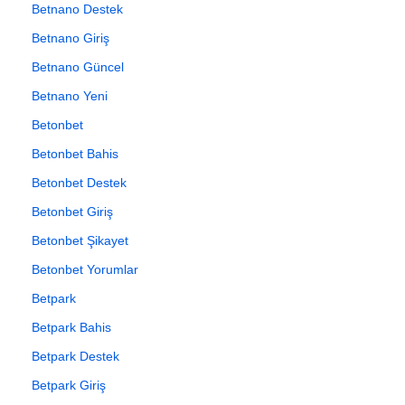
Betnano Destek
Betnano Giriş
Betnano Güncel
Betnano Yeni
Betonbet
Betonbet Bahis
Betonbet Destek
Betonbet Giriş
Betonbet Şikayet
Betonbet Yorumlar
Betpark
Betpark Bahis
Betpark Destek
Betpark Giriş