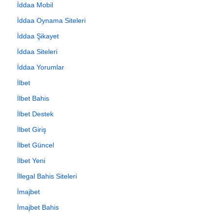
İddaa Mobil
İddaa Oynama Siteleri
İddaa Şikayet
İddaa Siteleri
İddaa Yorumlar
İlbet
İlbet Bahis
İlbet Destek
İlbet Giriş
İlbet Güncel
İlbet Yeni
İllegal Bahis Siteleri
İmajbet
İmajbet Bahis