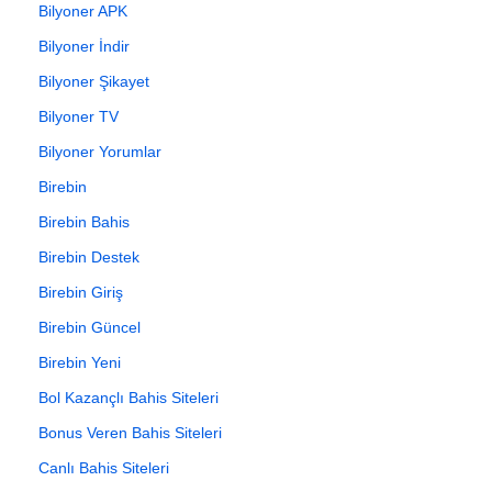
Bilyoner APK
Bilyoner İndir
Bilyoner Şikayet
Bilyoner TV
Bilyoner Yorumlar
Birebin
Birebin Bahis
Birebin Destek
Birebin Giriş
Birebin Güncel
Birebin Yeni
Bol Kazançlı Bahis Siteleri
Bonus Veren Bahis Siteleri
Canlı Bahis Siteleri