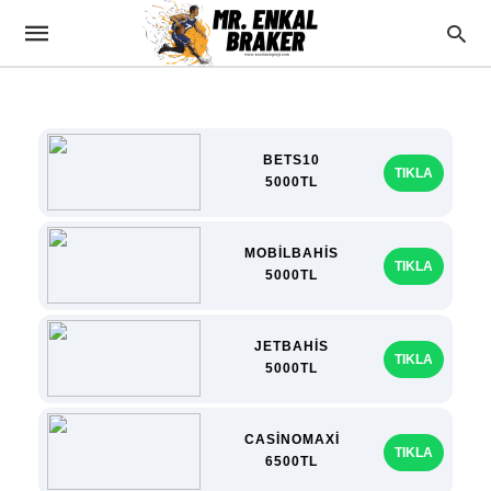
BETS10
TIKLA
5000TL
MOBİLBAHİS
TIKLA
5000TL
JETBAHİS
TIKLA
5000TL
CASİNOMAXİ
TIKLA
6500TL