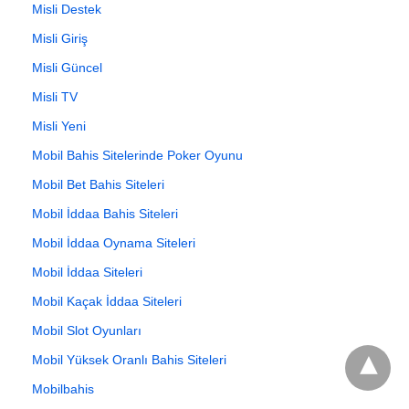
Misli Destek
Misli Giriş
Misli Güncel
Misli TV
Misli Yeni
Mobil Bahis Sitelerinde Poker Oyunu
Mobil Bet Bahis Siteleri
Mobil İddaa Bahis Siteleri
Mobil İddaa Oynama Siteleri
Mobil İddaa Siteleri
Mobil Kaçak İddaa Siteleri
Mobil Slot Oyunları
Mobil Yüksek Oranlı Bahis Siteleri
Mobilbahis