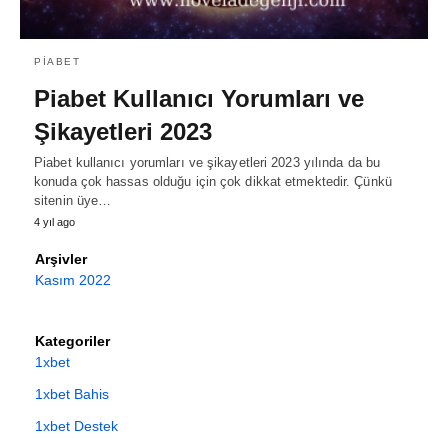
PIABET
Piabet Kullanıcı Yorumları ve
Şikayetleri 2023
Piabet kullanıcı yorumları ve şikayetleri 2023 yılında da bu
konuda çok hassas olduğu için çok dikkat etmektedir. Çünkü
sitenin üye…
4 yıl ago
Arşivler
Kasım 2022
Kategoriler
1xbet
1xbet Bahis
1xbet Destek