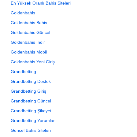
En Yüksek Oranlı Bahis Siteleri
Goldenbahis
Goldenbahis Bahis
Goldenbahis Güncel
Goldenbahis İndir
Goldenbahis Mobil
Goldenbahis Yeni Giriş
Grandbetting
Grandbetting Destek
Grandbetting Giriş
Grandbetting Güncel
Grandbetting Şikayet
Grandbetting Yorumlar
Güncel Bahis Siteleri