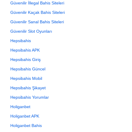
Güvenilir İllegal Bahis Siteleri
Güvenilir Kaçak Bahis Siteleri
Güvenilir Sanal Bahis Siteleri
Güvenilir Slot Oyunları
Hepsibahis
Hepsibahis APK
Hepsibahis Giriş
Hepsibahis Güncel
Hepsibahis Mobil
Hepsibahis Şikayet
Hepsibahis Yorumlar
Holiganbet
Holiganbet APK
Holiganbet Bahis