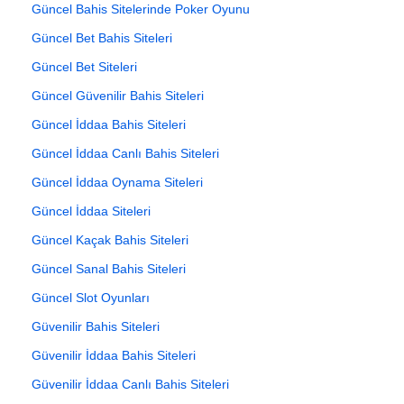
Güncel Bahis Sitelerinde Poker Oyunu
Güncel Bet Bahis Siteleri
Güncel Bet Siteleri
Güncel Güvenilir Bahis Siteleri
Güncel İddaa Bahis Siteleri
Güncel İddaa Canlı Bahis Siteleri
Güncel İddaa Oynama Siteleri
Güncel İddaa Siteleri
Güncel Kaçak Bahis Siteleri
Güncel Sanal Bahis Siteleri
Güncel Slot Oyunları
Güvenilir Bahis Siteleri
Güvenilir İddaa Bahis Siteleri
Güvenilir İddaa Canlı Bahis Siteleri