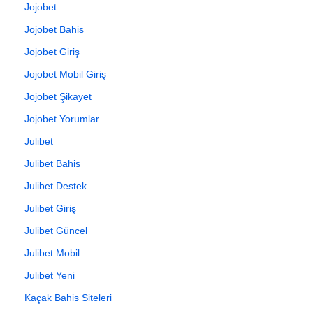
Jojobet
Jojobet Bahis
Jojobet Giriş
Jojobet Mobil Giriş
Jojobet Şikayet
Jojobet Yorumlar
Julibet
Julibet Bahis
Julibet Destek
Julibet Giriş
Julibet Güncel
Julibet Mobil
Julibet Yeni
Kaçak Bahis Siteleri