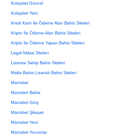
Kolaybet Güncel
Kolaybet Yeni
Kredi Kartı İle Ödeme Alan Bahis Siteleri
Kripto İle Ödeme Alan Bahis Siteleri
Kripto İle Ödeme Yapan Bahis Siteleri
Legal İddaa Siteleri
Lisansa Sahip Bahis Siteleri
Malta Bahis Lisanslı Bahis Siteleri
Mariobet
Mariobet Bahis
Mariobet Giriş
Mariobet Şikayet
Mariobet Yeni
Mariobet Yorumlar