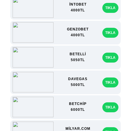
İNTOBET
TIKLA
4000TL
GENZOBET
TIKLA
4000TL
BETELLİ
TIKLA
5050TL
DAVEGAS
TIKLA
5000TL
BETCHİP
TIKLA
6000TL
MİLYAR.COM