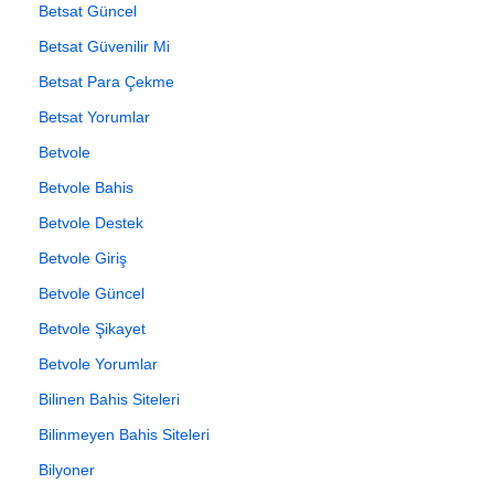
Betsat Güncel
Betsat Güvenilir Mi
Betsat Para Çekme
Betsat Yorumlar
Betvole
Betvole Bahis
Betvole Destek
Betvole Giriş
Betvole Güncel
Betvole Şikayet
Betvole Yorumlar
Bilinen Bahis Siteleri
Bilinmeyen Bahis Siteleri
Bilyoner