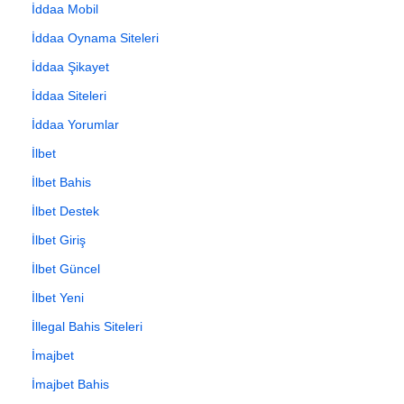
İddaa Mobil
İddaa Oynama Siteleri
İddaa Şikayet
İddaa Siteleri
İddaa Yorumlar
İlbet
İlbet Bahis
İlbet Destek
İlbet Giriş
İlbet Güncel
İlbet Yeni
İllegal Bahis Siteleri
İmajbet
İmajbet Bahis