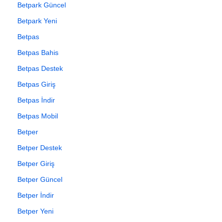
Betpark Güncel
Betpark Yeni
Betpas
Betpas Bahis
Betpas Destek
Betpas Giriş
Betpas İndir
Betpas Mobil
Betper
Betper Destek
Betper Giriş
Betper Güncel
Betper İndir
Betper Yeni