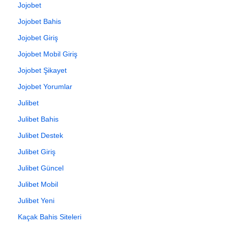
Jojobet
Jojobet Bahis
Jojobet Giriş
Jojobet Mobil Giriş
Jojobet Şikayet
Jojobet Yorumlar
Julibet
Julibet Bahis
Julibet Destek
Julibet Giriş
Julibet Güncel
Julibet Mobil
Julibet Yeni
Kaçak Bahis Siteleri