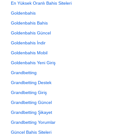
En Yüksek Oranlı Bahis Siteleri
Goldenbahis
Goldenbahis Bahis
Goldenbahis Güncel
Goldenbahis İndir
Goldenbahis Mobil
Goldenbahis Yeni Giriş
Grandbetting
Grandbetting Destek
Grandbetting Giriş
Grandbetting Güncel
Grandbetting Şikayet
Grandbetting Yorumlar
Güncel Bahis Siteleri