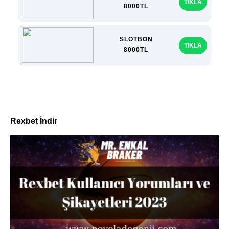
TIKLA
8000TL
SLOTBON
TIKLA
8000TL
Rexbet İndir