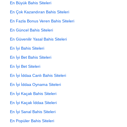
En Büyük Bahis Siteleri
En Çok Kazandıran Bahis Siteleri
En Fazla Bonus Veren Bahis Siteleri
En Güncel Bahis Siteleri
En Güvenilir Yasal Bahis Siteleri
En İyi Bahis Siteleri
En İyi Bet Bahis Siteleri
En İyi Bet Siteleri
En İyi İddaa Canlı Bahis Siteleri
En İyi İddaa Oynama Siteleri
En İyi Kaçak Bahis Siteleri
En İyi Kaçak İddaa Siteleri
En İyi Sanal Bahis Siteleri
En Popüler Bahis Siteleri