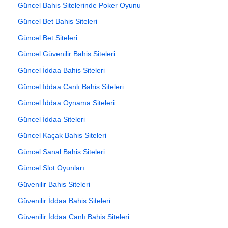
Güncel Bahis Sitelerinde Poker Oyunu
Güncel Bet Bahis Siteleri
Güncel Bet Siteleri
Güncel Güvenilir Bahis Siteleri
Güncel İddaa Bahis Siteleri
Güncel İddaa Canlı Bahis Siteleri
Güncel İddaa Oynama Siteleri
Güncel İddaa Siteleri
Güncel Kaçak Bahis Siteleri
Güncel Sanal Bahis Siteleri
Güncel Slot Oyunları
Güvenilir Bahis Siteleri
Güvenilir İddaa Bahis Siteleri
Güvenilir İddaa Canlı Bahis Siteleri