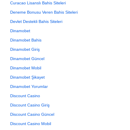
Curacao Lisanslı Bahis Siteleri
Deneme Bonusu Veren Bahis Siteleri
Devlet Destekli Bahis Siteleri
Dinamobet
Dinamobet Bahis
Dinamobet Giriş
Dinamobet Güncel
Dinamobet Mobil
Dinamobet Şikayet
Dinamobet Yorumlar
Discount Casino
Discount Casino Giriş
Discount Casino Güncel
Discount Casino Mobil