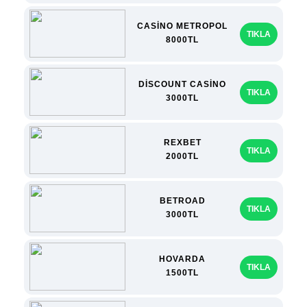
CASİNO METROPOL
TIKLA
8000TL
DİSCOUNT CASİNO
TIKLA
3000TL
REXBET
TIKLA
2000TL
BETROAD
TIKLA
3000TL
HOVARDA
TIKLA
1500TL