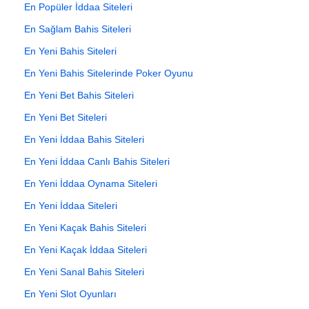
En Popüler İddaa Siteleri
En Sağlam Bahis Siteleri
En Yeni Bahis Siteleri
En Yeni Bahis Sitelerinde Poker Oyunu
En Yeni Bet Bahis Siteleri
En Yeni Bet Siteleri
En Yeni İddaa Bahis Siteleri
En Yeni İddaa Canlı Bahis Siteleri
En Yeni İddaa Oynama Siteleri
En Yeni İddaa Siteleri
En Yeni Kaçak Bahis Siteleri
En Yeni Kaçak İddaa Siteleri
En Yeni Sanal Bahis Siteleri
En Yeni Slot Oyunları