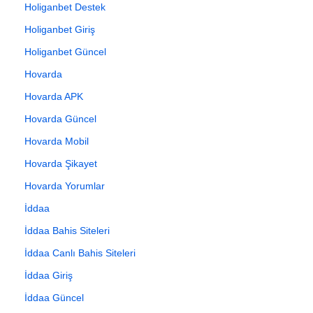
Holiganbet Destek
Holiganbet Giriş
Holiganbet Güncel
Hovarda
Hovarda APK
Hovarda Güncel
Hovarda Mobil
Hovarda Şikayet
Hovarda Yorumlar
İddaa
İddaa Bahis Siteleri
İddaa Canlı Bahis Siteleri
İddaa Giriş
İddaa Güncel