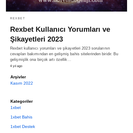
REXBET
Rexbet Kullanıcı Yorumları ve
Şikayetleri 2023
Rexbet kullanıcı yorumları ve şikayetleri 2023 sorularının
cevapları bakımından en gelişmiş bahis sitelerinden biridir. Bu
gelişmişlik ona birçok artı özellik…
4 yıl ago
Arşivler
Kasım 2022
Kategoriler
1xbet
1xbet Bahis
1xbet Destek