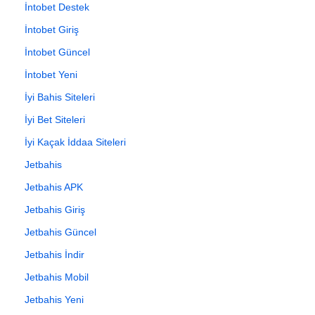
İntobet Destek
İntobet Giriş
İntobet Güncel
İntobet Yeni
İyi Bahis Siteleri
İyi Bet Siteleri
İyi Kaçak İddaa Siteleri
Jetbahis
Jetbahis APK
Jetbahis Giriş
Jetbahis Güncel
Jetbahis İndir
Jetbahis Mobil
Jetbahis Yeni