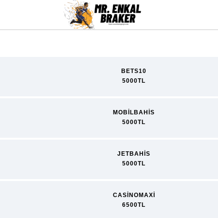
BETS10
5000TL
MOBİLBAHİS
5000TL
JETBAHİS
5000TL
CASİNOMAXİ
6500TL