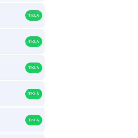
TIKLA
TIKLA
TIKLA
TIKLA
TIKLA