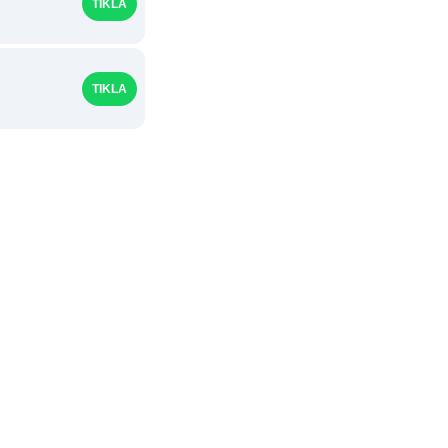
TIKLA
TIKLA