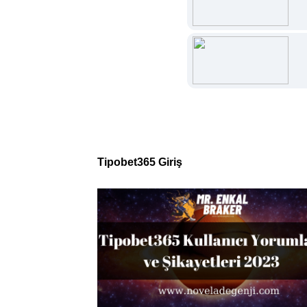
Tipobet365 Giriş