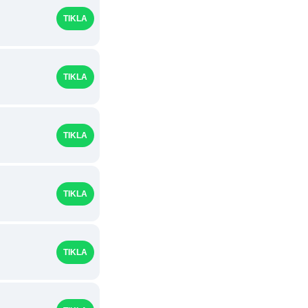
TIKLA
TIKLA
TIKLA
TIKLA
TIKLA