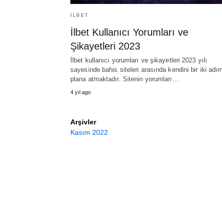
İLBET
İlbet Kullanıcı Yorumları ve
Şikayetleri 2023
İlbet kullanıcı yorumları ve şikayetleri 2023 yılı
sayesinde bahis siteleri arasında kendini bir iki adı
plana atmaktadır. Sitenin yorumları…
4 yıl ago
Arşivler
Kasım 2022