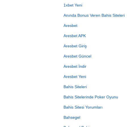
1xbet Yeni
Anında Bonus Veren Bahis Siteleri
Aresbet
Aresbet APK
Aresbet Giriş
Aresbet Güncel
Aresbet İndir
Aresbet Yeni
Bahis Siteleri
Bahis Sitelerinde Poker Oyunu
Bahis Sitesi Yorumları
Bahsegel