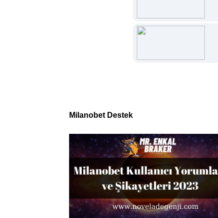
Milanobet Destek