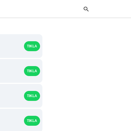
Typ
TIKLA
your
sea
que
and
hit
TIKLA
ente
TIKLA
TIKLA