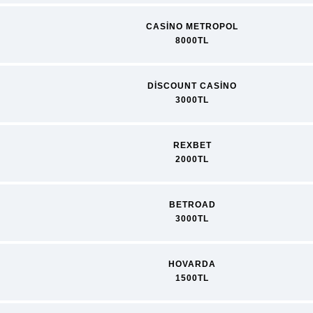
CASİNO METROPOL
8000TL
DİSCOUNT CASİNO
3000TL
REXBET
2000TL
BETROAD
3000TL
HOVARDA
1500TL