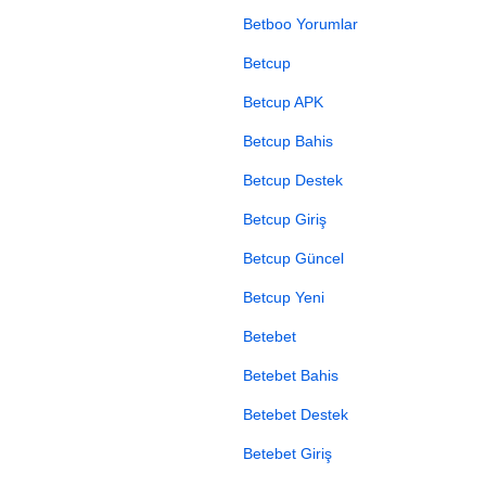
Betboo Yorumlar
Betcup
Betcup APK
Betcup Bahis
Betcup Destek
Betcup Giriş
Betcup Güncel
Betcup Yeni
Betebet
Betebet Bahis
Betebet Destek
Betebet Giriş