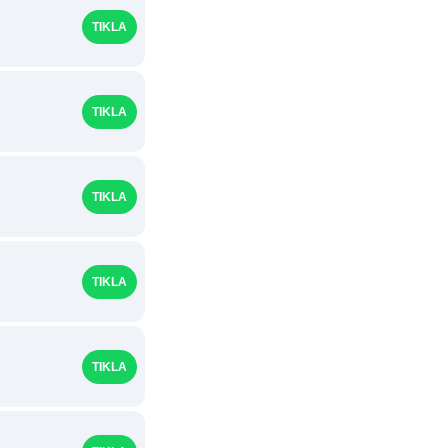
TIKLA
TIKLA
TIKLA
TIKLA
TIKLA