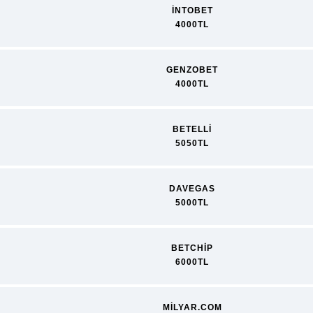
İNTOBET
4000TL
GENZOBET
4000TL
BETELLİ
5050TL
DAVEGAS
5000TL
BETCHİP
6000TL
MİLYAR.COM