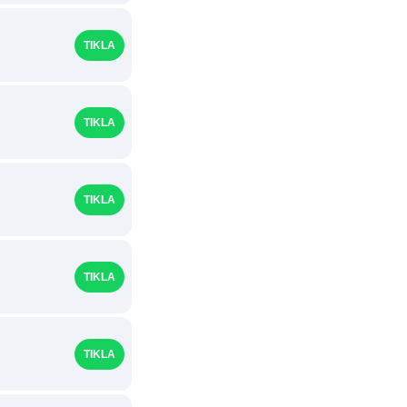
TIKLA
TIKLA
TIKLA
TIKLA
TIKLA