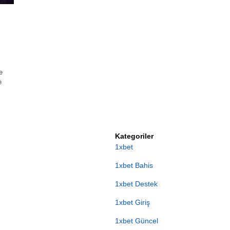
e
e
Kategoriler
1xbet
1xbet Bahis
1xbet Destek
1xbet Giriş
1xbet Güncel