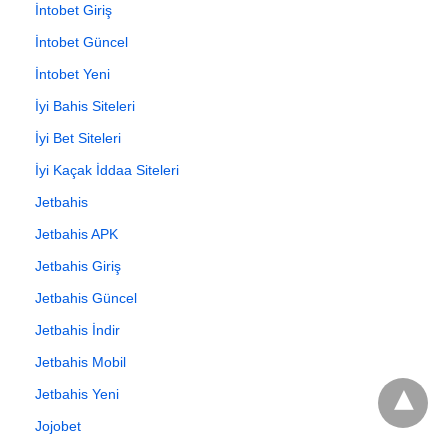
İntobet Giriş
İntobet Güncel
İntobet Yeni
İyi Bahis Siteleri
İyi Bet Siteleri
İyi Kaçak İddaa Siteleri
Jetbahis
Jetbahis APK
Jetbahis Giriş
Jetbahis Güncel
Jetbahis İndir
Jetbahis Mobil
Jetbahis Yeni
Jojobet