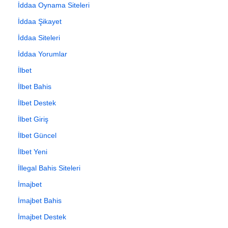
İddaa Oynama Siteleri
İddaa Şikayet
İddaa Siteleri
İddaa Yorumlar
İlbet
İlbet Bahis
İlbet Destek
İlbet Giriş
İlbet Güncel
İlbet Yeni
İllegal Bahis Siteleri
İmajbet
İmajbet Bahis
İmajbet Destek