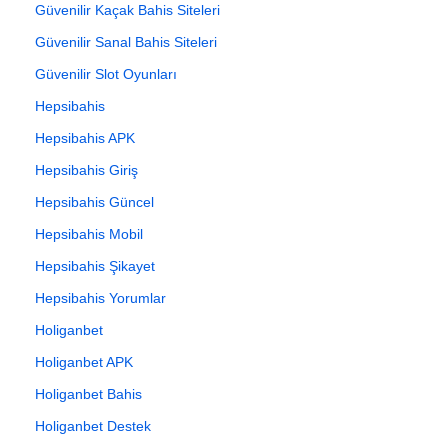
Güvenilir Kaçak Bahis Siteleri
Güvenilir Sanal Bahis Siteleri
Güvenilir Slot Oyunları
Hepsibahis
Hepsibahis APK
Hepsibahis Giriş
Hepsibahis Güncel
Hepsibahis Mobil
Hepsibahis Şikayet
Hepsibahis Yorumlar
Holiganbet
Holiganbet APK
Holiganbet Bahis
Holiganbet Destek