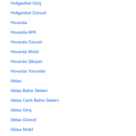
Holiganbet Giriş
Holiganbet Güncel
Hovarda
Hovarda APK
Hovarda Güncel
Hovarda Mobil
Hovarda Şikayet
Hovarda Yorumlar
İddaa
İddaa Bahis Siteleri
İddaa Canlı Bahis Siteleri
İddaa Giriş
İddaa Güncel
İddaa Mobil