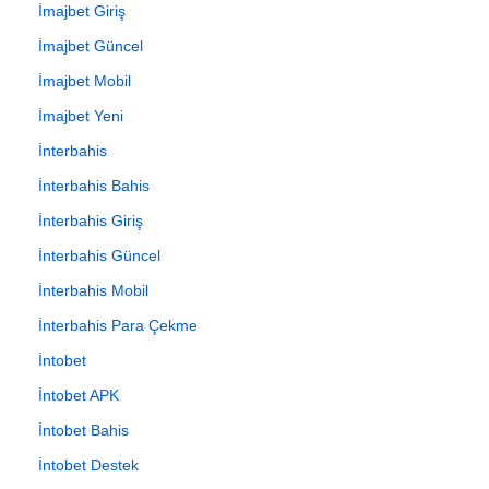
İmajbet Giriş
İmajbet Güncel
İmajbet Mobil
İmajbet Yeni
İnterbahis
İnterbahis Bahis
İnterbahis Giriş
İnterbahis Güncel
İnterbahis Mobil
İnterbahis Para Çekme
İntobet
İntobet APK
İntobet Bahis
İntobet Destek