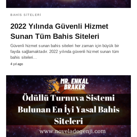
BAHIS SITELERI
2022 Yılında Güvenli Hizmet
Sunan Tüm Bahis Siteleri
Güvenli hizmet sunan bahis siteleri her zaman için büyük bir
fayda sağlamaktadır. 2022 yılında güvenli hizmet sunan tüm
bahis siteleri…
4 yıl ago