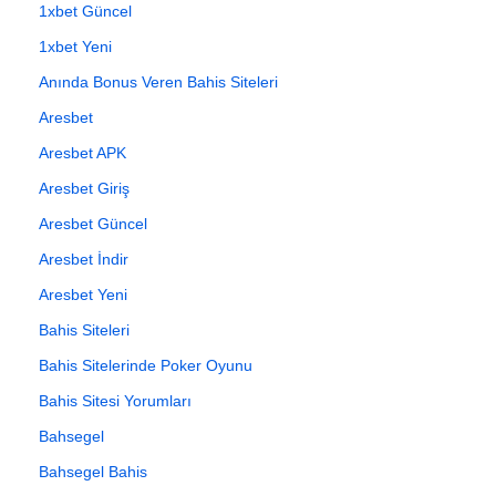
1xbet Güncel
1xbet Yeni
Anında Bonus Veren Bahis Siteleri
Aresbet
Aresbet APK
Aresbet Giriş
Aresbet Güncel
Aresbet İndir
Aresbet Yeni
Bahis Siteleri
Bahis Sitelerinde Poker Oyunu
Bahis Sitesi Yorumları
Bahsegel
Bahsegel Bahis