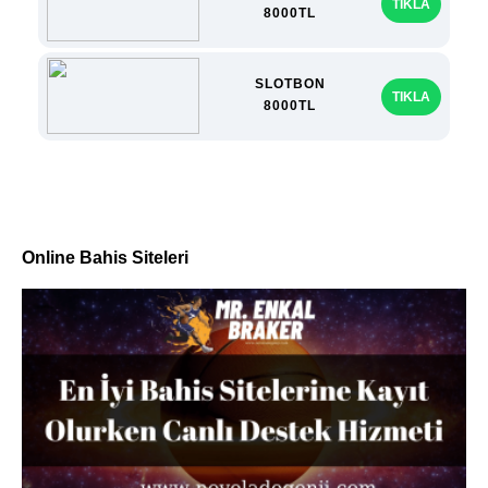
TIKLA
8000TL
SLOTBON
TIKLA
8000TL
Online Bahis Siteleri