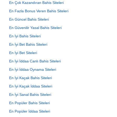
En Çok Kazandıran Bahis Siteleri
En Fazla Bonus Veren Bahis Siteleri
En Güncel Bahis Siteleri
En Güvenilir Yasal Bahis Siteleri
En İyi Bahis Siteleri
En İyi Bet Bahis Siteleri
En İyi Bet Siteleri
En İyi İddaa Canlı Bahis Siteleri
En İyi İddaa Oynama Siteleri
En İyi Kaçak Bahis Siteleri
En İyi Kaçak İddaa Siteleri
En İyi Sanal Bahis Siteleri
En Popüler Bahis Siteleri
En Popüler İddaa Siteleri