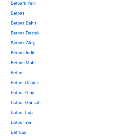
Betpark Yeni
Betpas
Betpas Bahis
Betpas Destek
Betpas Giriş
Betpas İndir
Betpas Mobil
Betper
Betper Destek
Betper Giriş
Betper Güncel
Betper İndir
Betper Yeni
Betroad