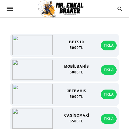
BETS10
TIKLA
5000TL
MOBİLBAHİS
TIKLA
5000TL
JETBAHİS
TIKLA
5000TL
CASİNOMAXİ
TIKLA
6500TL