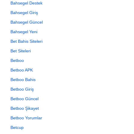
Bahsegel Destek
Bahsegel Giriş
Bahsegel Güncel
Bahsegel Yeni
Bet Bahis Siteleri
Bet Siteleri
Betboo
Betboo APK
Betboo Bahis
Betboo Giriş
Betboo Güncel
Betboo Şikayet
Betboo Yorumlar
Betcup