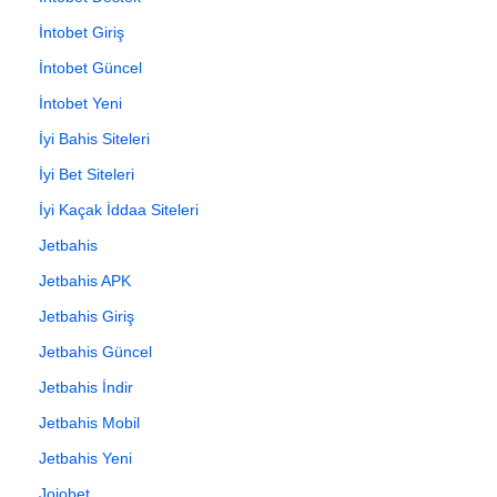
İntobet Giriş
İntobet Güncel
İntobet Yeni
İyi Bahis Siteleri
İyi Bet Siteleri
İyi Kaçak İddaa Siteleri
Jetbahis
Jetbahis APK
Jetbahis Giriş
Jetbahis Güncel
Jetbahis İndir
Jetbahis Mobil
Jetbahis Yeni
Jojobet