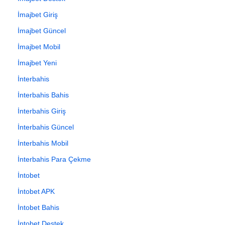
İmajbet Giriş
İmajbet Güncel
İmajbet Mobil
İmajbet Yeni
İnterbahis
İnterbahis Bahis
İnterbahis Giriş
İnterbahis Güncel
İnterbahis Mobil
İnterbahis Para Çekme
İntobet
İntobet APK
İntobet Bahis
İntobet Destek