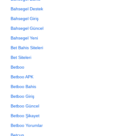
Bahsegel Destek
Bahsegel Giriş
Bahsegel Güncel
Bahsegel Yeni
Bet Bahis Siteleri
Bet Siteleri
Betboo
Betboo APK
Betboo Bahis
Betboo Giriş
Betboo Güncel
Betboo Şikayet
Betboo Yorumlar
Betcup