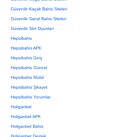
Güvenilir Kaçak Bahis Siteleri
Güvenilir Sanal Bahis Siteleri
Güvenilir Slot Oyunları
Hepsibahis
Hepsibahis APK
Hepsibahis Giriş
Hepsibahis Güncel
Hepsibahis Mobil
Hepsibahis Şikayet
Hepsibahis Yorumlar
Holiganbet
Holiganbet APK
Holiganbet Bahis
Holiganbet Destek