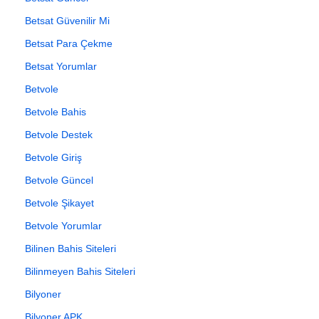
Betsat Güvenilir Mi
Betsat Para Çekme
Betsat Yorumlar
Betvole
Betvole Bahis
Betvole Destek
Betvole Giriş
Betvole Güncel
Betvole Şikayet
Betvole Yorumlar
Bilinen Bahis Siteleri
Bilinmeyen Bahis Siteleri
Bilyoner
Bilyoner APK