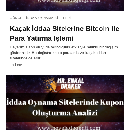
GÜNCEL İDDAA OYNAMA SITELERI
Kaçak İddaa Sitelerine Bitcoin ile
Para Yatırma İşlemi
Hayatımız son on yılda teknolojinin etkisiyle müthiş bir değişim
göstermiştir. Bu değişim kripto paralarda ve kaçak iddaa
sitelerinde de aşırı…
4 yıl ago