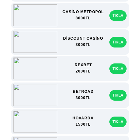
CASİNO METROPOL
TIKLA
8000TL
DİSCOUNT CASİNO
TIKLA
3000TL
REXBET
TIKLA
2000TL
BETROAD
TIKLA
3000TL
HOVARDA
TIKLA
1500TL