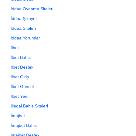
İddaa Oynama Siteleri
İddaa Şikayet
İddaa Siteleri
İddaa Yorumlar
İlbet
İlbet Bahis
İlbet Destek
İlbet Giriş
İlbet Güncel
İlbet Yeni
İllegal Bahis Siteleri
İmajbet
İmajbet Bahis
İmajbet Destek