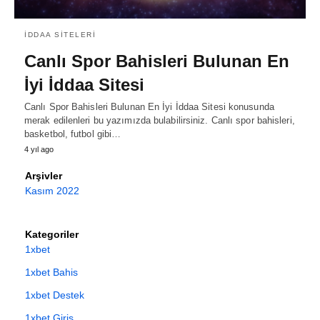
İDDAA SITELERI
Canlı Spor Bahisleri Bulunan En
İyi İddaa Sitesi
Canlı Spor Bahisleri Bulunan En İyi İddaa Sitesi konusunda
merak edilenleri bu yazımızda bulabilirsiniz. Canlı spor bahisleri,
basketbol, futbol gibi…
4 yıl ago
Arşivler
Kasım 2022
Kategoriler
1xbet
1xbet Bahis
1xbet Destek
1xbet Giriş