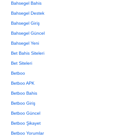
Bahsegel Bahis
Bahsegel Destek
Bahsegel Giriş
Bahsegel Güncel
Bahsegel Yeni
Bet Bahis Siteleri
Bet Siteleri
Betboo
Betboo APK
Betboo Bahis
Betboo Giriş
Betboo Güncel
Betboo Şikayet
Betboo Yorumlar