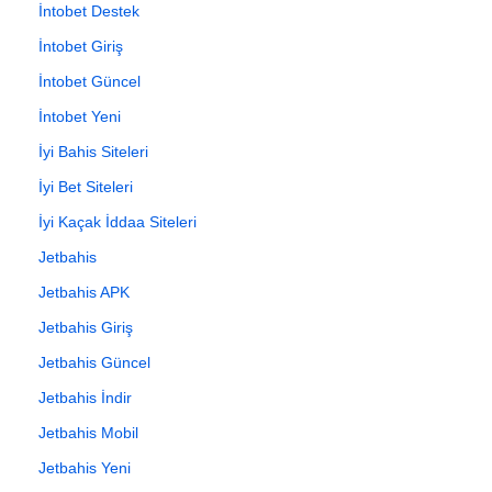
İntobet Destek
İntobet Giriş
İntobet Güncel
İntobet Yeni
İyi Bahis Siteleri
İyi Bet Siteleri
İyi Kaçak İddaa Siteleri
Jetbahis
Jetbahis APK
Jetbahis Giriş
Jetbahis Güncel
Jetbahis İndir
Jetbahis Mobil
Jetbahis Yeni