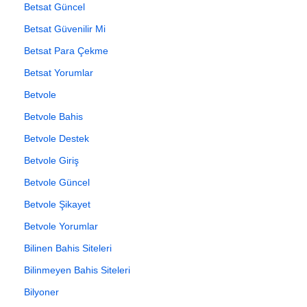
Betsat Güncel
Betsat Güvenilir Mi
Betsat Para Çekme
Betsat Yorumlar
Betvole
Betvole Bahis
Betvole Destek
Betvole Giriş
Betvole Güncel
Betvole Şikayet
Betvole Yorumlar
Bilinen Bahis Siteleri
Bilinmeyen Bahis Siteleri
Bilyoner