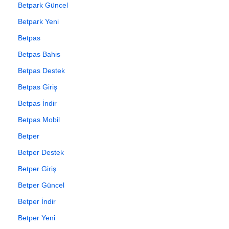
Betpark Güncel
Betpark Yeni
Betpas
Betpas Bahis
Betpas Destek
Betpas Giriş
Betpas İndir
Betpas Mobil
Betper
Betper Destek
Betper Giriş
Betper Güncel
Betper İndir
Betper Yeni