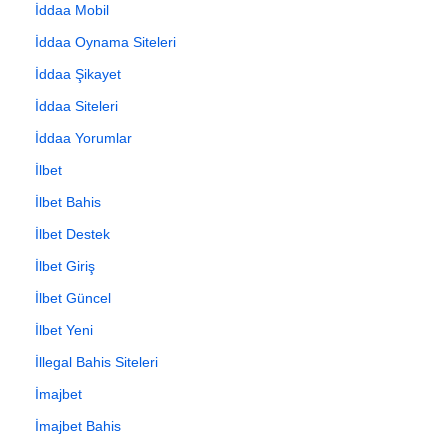
İddaa Mobil
İddaa Oynama Siteleri
İddaa Şikayet
İddaa Siteleri
İddaa Yorumlar
İlbet
İlbet Bahis
İlbet Destek
İlbet Giriş
İlbet Güncel
İlbet Yeni
İllegal Bahis Siteleri
İmajbet
İmajbet Bahis