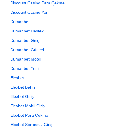
Discount Casino Para Çekme
Discount Casino Yeni
Dumanbet
Dumanbet Destek
Dumanbet Giriş
Dumanbet Güncel
Dumanbet Mobil
Dumanbet Yeni
Elexbet
Elexbet Bahis
Elexbet Giriş
Elexbet Mobil Giriş
Elexbet Para Çekme
Elexbet Sorunsuz Giriş