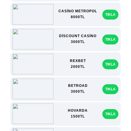
CASİNO METROPOL
TIKLA
8000TL
DİSCOUNT CASİNO
TIKLA
3000TL
REXBET
TIKLA
2000TL
BETROAD
TIKLA
3000TL
HOVARDA
TIKLA
1500TL