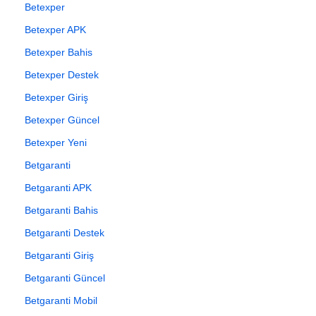
Betexper
Betexper APK
Betexper Bahis
Betexper Destek
Betexper Giriş
Betexper Güncel
Betexper Yeni
Betgaranti
Betgaranti APK
Betgaranti Bahis
Betgaranti Destek
Betgaranti Giriş
Betgaranti Güncel
Betgaranti Mobil