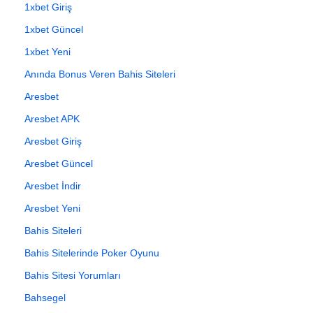
1xbet Giriş
1xbet Güncel
1xbet Yeni
Anında Bonus Veren Bahis Siteleri
Aresbet
Aresbet APK
Aresbet Giriş
Aresbet Güncel
Aresbet İndir
Aresbet Yeni
Bahis Siteleri
Bahis Sitelerinde Poker Oyunu
Bahis Sitesi Yorumları
Bahsegel