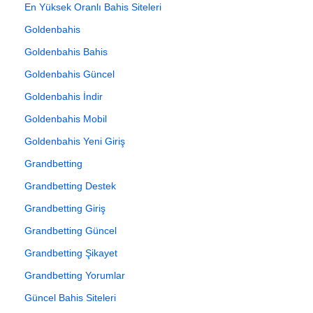
En Yüksek Oranlı Bahis Siteleri
Goldenbahis
Goldenbahis Bahis
Goldenbahis Güncel
Goldenbahis İndir
Goldenbahis Mobil
Goldenbahis Yeni Giriş
Grandbetting
Grandbetting Destek
Grandbetting Giriş
Grandbetting Güncel
Grandbetting Şikayet
Grandbetting Yorumlar
Güncel Bahis Siteleri