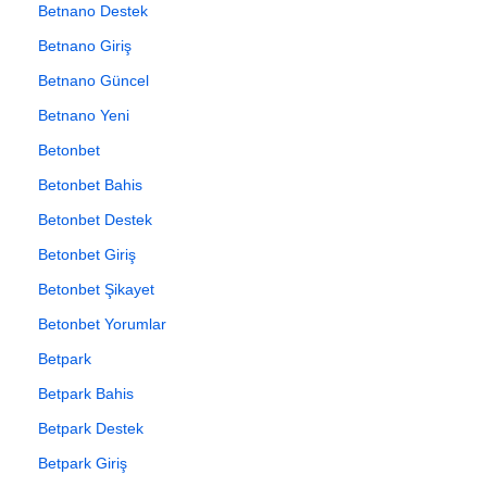
Betnano Destek
Betnano Giriş
Betnano Güncel
Betnano Yeni
Betonbet
Betonbet Bahis
Betonbet Destek
Betonbet Giriş
Betonbet Şikayet
Betonbet Yorumlar
Betpark
Betpark Bahis
Betpark Destek
Betpark Giriş