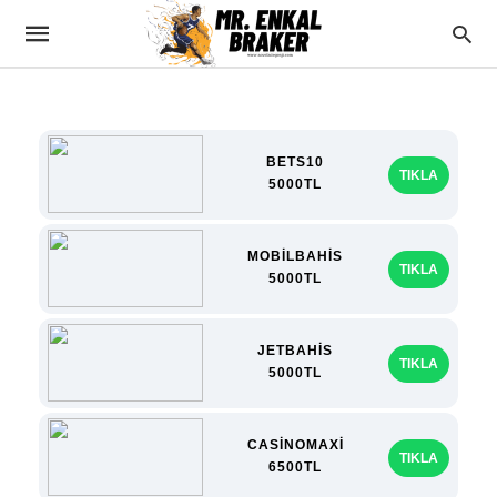
BETS10
TIKLA
5000TL
MOBİLBAHİS
TIKLA
5000TL
JETBAHİS
TIKLA
5000TL
CASİNOMAXİ
TIKLA
6500TL