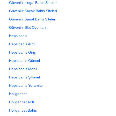
Güvenilir İllegal Bahis Siteleri
Güvenilir Kaçak Bahis Siteleri
Güvenilir Sanal Bahis Siteleri
Güvenilir Slot Oyunları
Hepsibahis
Hepsibahis APK
Hepsibahis Giriş
Hepsibahis Güncel
Hepsibahis Mobil
Hepsibahis Şikayet
Hepsibahis Yorumlar
Holiganbet
Holiganbet APK
Holiganbet Bahis