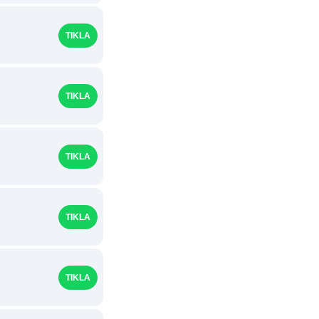
TIKLA
TIKLA
TIKLA
TIKLA
TIKLA