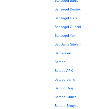
Bahsegel Bahis
Bahsegel Destek
Bahsegel Giriş
Bahsegel Güncel
Bahsegel Yeni
Bet Bahis Siteleri
Bet Siteleri
Betboo
Betboo APK
Betboo Bahis
Betboo Giriş
Betboo Güncel
Betboo Şikayet