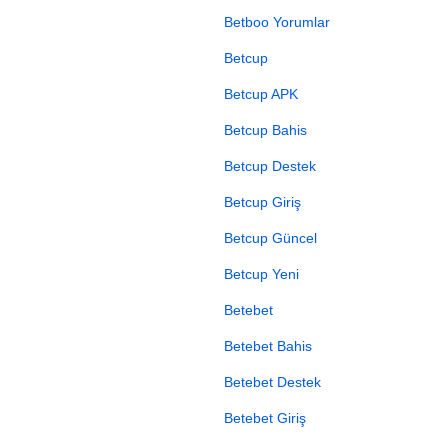
Betboo Yorumlar
Betcup
Betcup APK
Betcup Bahis
Betcup Destek
Betcup Giriş
Betcup Güncel
Betcup Yeni
Betebet
Betebet Bahis
Betebet Destek
Betebet Giriş