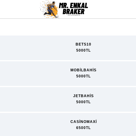
BETS10
5000TL
MOBİLBAHİS
5000TL
JETBAHİS
5000TL
CASİNOMAXİ
6500TL