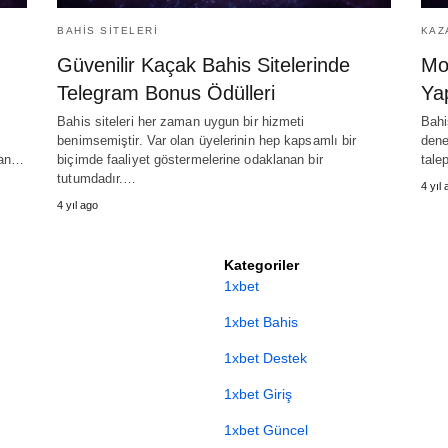
BAHIS SITELERI
KAZ
Güvenilir Kaçak Bahis Sitelerinde
Mo
Telegram Bonus Ödülleri
Yap
Bahis siteleri her zaman uygun bir hizmeti
Bahi
benimsemiştir. Var olan üyelerinin hep kapsamlı bir
dene
ndan…
biçimde faaliyet göstermelerine odaklanan bir
tale
tutumdadır.…
4 yıl 
4 yıl ago
Kategoriler
1xbet
1xbet Bahis
1xbet Destek
1xbet Giriş
1xbet Güncel