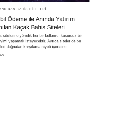
ANDIRAN BAHIS SITELERI
bil Ödeme ile Anında Yatırım
ılan Kaçak Bahis Siteleri
s sitelerine yönelik her bir kullanıcı kusursuz bir
yimi yaşamak isteyecektir. Ayrıca siteler de bu
pleri doğrudan karşılama niyeti içerisine…
ago