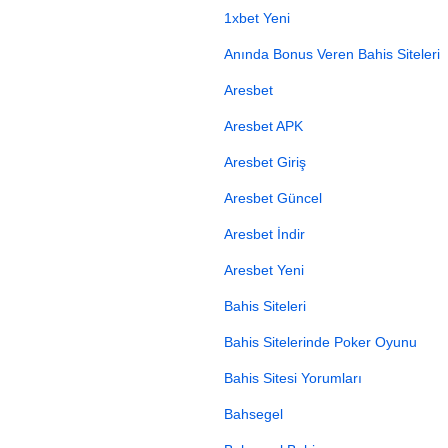
1xbet Yeni
Anında Bonus Veren Bahis Siteleri
Aresbet
Aresbet APK
Aresbet Giriş
Aresbet Güncel
Aresbet İndir
Aresbet Yeni
Bahis Siteleri
Bahis Sitelerinde Poker Oyunu
Bahis Sitesi Yorumları
Bahsegel