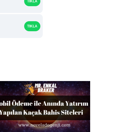
TIKLA
TIKLA