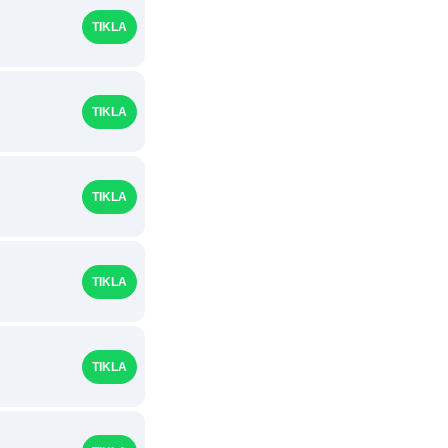
TIKLA
TIKLA
TIKLA
TIKLA
TIKLA