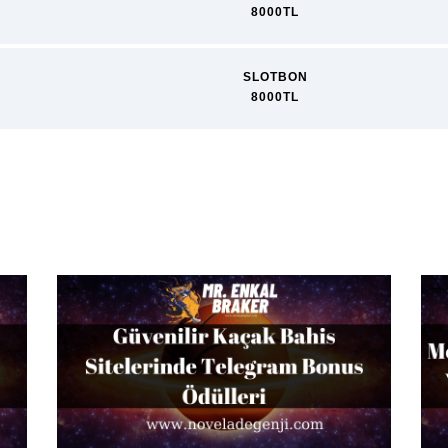
8000TL
SLOTBON
8000TL