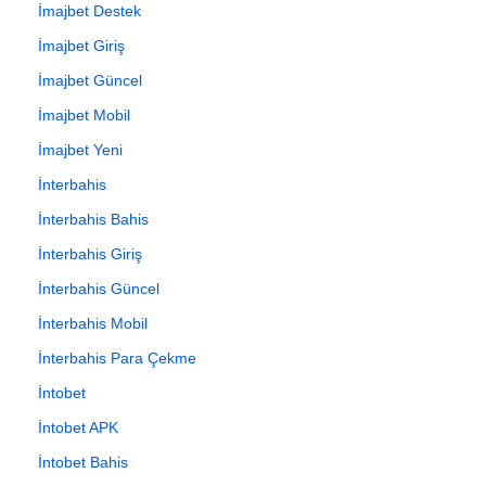
İmajbet Destek
İmajbet Giriş
İmajbet Güncel
İmajbet Mobil
İmajbet Yeni
İnterbahis
İnterbahis Bahis
İnterbahis Giriş
İnterbahis Güncel
İnterbahis Mobil
İnterbahis Para Çekme
İntobet
İntobet APK
İntobet Bahis