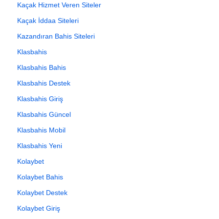
Kaçak Hizmet Veren Siteler
Kaçak İddaa Siteleri
Kazandıran Bahis Siteleri
Klasbahis
Klasbahis Bahis
Klasbahis Destek
Klasbahis Giriş
Klasbahis Güncel
Klasbahis Mobil
Klasbahis Yeni
Kolaybet
Kolaybet Bahis
Kolaybet Destek
Kolaybet Giriş