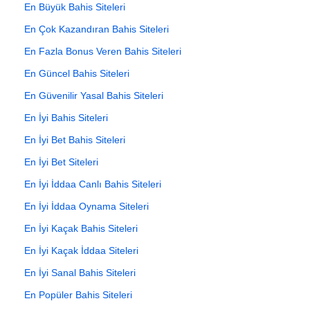
En Büyük Bahis Siteleri
En Çok Kazandıran Bahis Siteleri
En Fazla Bonus Veren Bahis Siteleri
En Güncel Bahis Siteleri
En Güvenilir Yasal Bahis Siteleri
En İyi Bahis Siteleri
En İyi Bet Bahis Siteleri
En İyi Bet Siteleri
En İyi İddaa Canlı Bahis Siteleri
En İyi İddaa Oynama Siteleri
En İyi Kaçak Bahis Siteleri
En İyi Kaçak İddaa Siteleri
En İyi Sanal Bahis Siteleri
En Popüler Bahis Siteleri