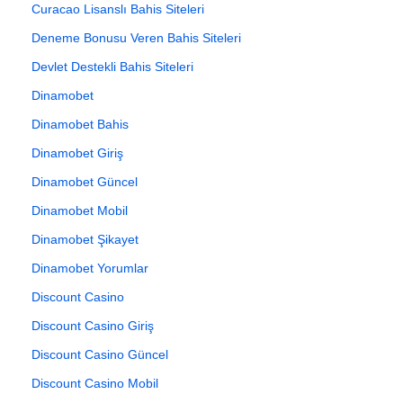
Curacao Lisanslı Bahis Siteleri
Deneme Bonusu Veren Bahis Siteleri
Devlet Destekli Bahis Siteleri
Dinamobet
Dinamobet Bahis
Dinamobet Giriş
Dinamobet Güncel
Dinamobet Mobil
Dinamobet Şikayet
Dinamobet Yorumlar
Discount Casino
Discount Casino Giriş
Discount Casino Güncel
Discount Casino Mobil