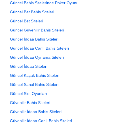
Güncel Bahis Sitelerinde Poker Oyunu
Güncel Bet Bahis Siteleri
Güncel Bet Siteleri
Güncel Güvenilir Bahis Siteleri
Güncel İddaa Bahis Siteleri
Güncel İddaa Canlı Bahis Siteleri
Güncel İddaa Oynama Siteleri
Güncel İddaa Siteleri
Güncel Kaçak Bahis Siteleri
Güncel Sanal Bahis Siteleri
Güncel Slot Oyunları
Güvenilir Bahis Siteleri
Güvenilir İddaa Bahis Siteleri
Güvenilir İddaa Canlı Bahis Siteleri