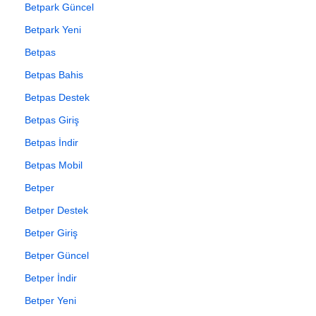
Betpark Güncel
Betpark Yeni
Betpas
Betpas Bahis
Betpas Destek
Betpas Giriş
Betpas İndir
Betpas Mobil
Betper
Betper Destek
Betper Giriş
Betper Güncel
Betper İndir
Betper Yeni