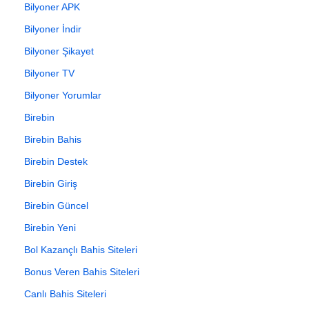
Bilyoner APK
Bilyoner İndir
Bilyoner Şikayet
Bilyoner TV
Bilyoner Yorumlar
Birebin
Birebin Bahis
Birebin Destek
Birebin Giriş
Birebin Güncel
Birebin Yeni
Bol Kazançlı Bahis Siteleri
Bonus Veren Bahis Siteleri
Canlı Bahis Siteleri