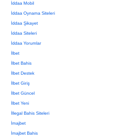
İddaa Mobil
İddaa Oynama Siteleri
İddaa Şikayet
İddaa Siteleri
İddaa Yorumlar
İlbet
İlbet Bahis
İlbet Destek
İlbet Giriş
İlbet Güncel
İlbet Yeni
İllegal Bahis Siteleri
İmajbet
İmajbet Bahis