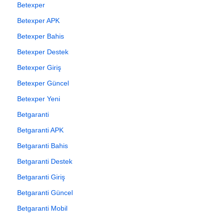
Betexper
Betexper APK
Betexper Bahis
Betexper Destek
Betexper Giriş
Betexper Güncel
Betexper Yeni
Betgaranti
Betgaranti APK
Betgaranti Bahis
Betgaranti Destek
Betgaranti Giriş
Betgaranti Güncel
Betgaranti Mobil