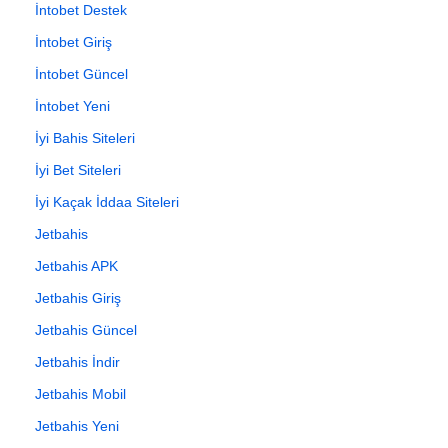
İntobet Destek
İntobet Giriş
İntobet Güncel
İntobet Yeni
İyi Bahis Siteleri
İyi Bet Siteleri
İyi Kaçak İddaa Siteleri
Jetbahis
Jetbahis APK
Jetbahis Giriş
Jetbahis Güncel
Jetbahis İndir
Jetbahis Mobil
Jetbahis Yeni