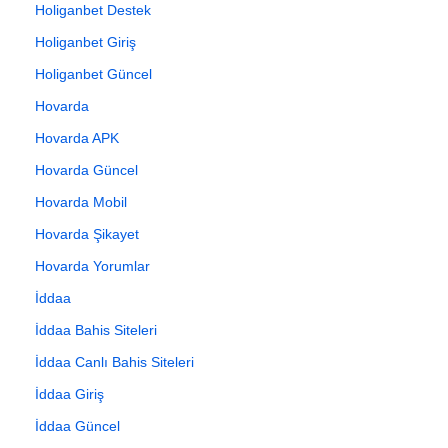
Holiganbet Destek
Holiganbet Giriş
Holiganbet Güncel
Hovarda
Hovarda APK
Hovarda Güncel
Hovarda Mobil
Hovarda Şikayet
Hovarda Yorumlar
İddaa
İddaa Bahis Siteleri
İddaa Canlı Bahis Siteleri
İddaa Giriş
İddaa Güncel