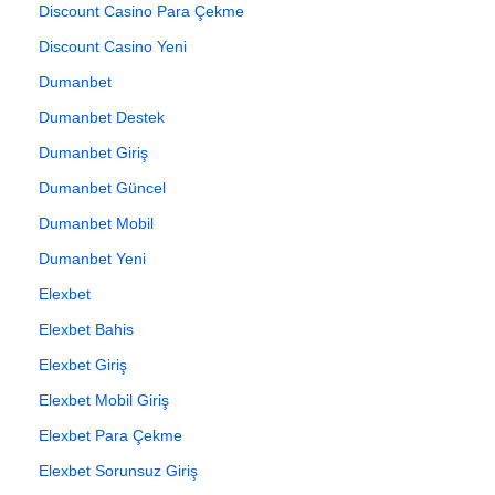
Discount Casino Para Çekme
Discount Casino Yeni
Dumanbet
Dumanbet Destek
Dumanbet Giriş
Dumanbet Güncel
Dumanbet Mobil
Dumanbet Yeni
Elexbet
Elexbet Bahis
Elexbet Giriş
Elexbet Mobil Giriş
Elexbet Para Çekme
Elexbet Sorunsuz Giriş