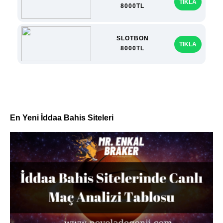
TIKLA
8000TL
SLOTBON
TIKLA
8000TL
En Yeni İddaa Bahis Siteleri