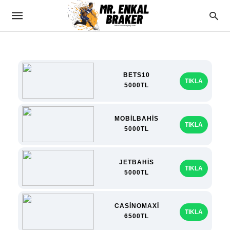
BETS10
TIKLA
5000TL
MOBİLBAHİS
TIKLA
5000TL
JETBAHİS
TIKLA
5000TL
CASİNOMAXİ
TIKLA
6500TL