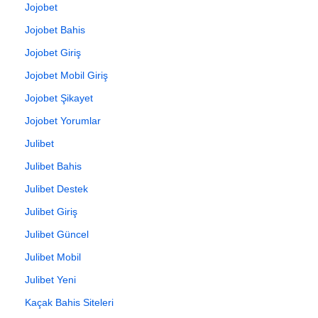
Jojobet
Jojobet Bahis
Jojobet Giriş
Jojobet Mobil Giriş
Jojobet Şikayet
Jojobet Yorumlar
Julibet
Julibet Bahis
Julibet Destek
Julibet Giriş
Julibet Güncel
Julibet Mobil
Julibet Yeni
Kaçak Bahis Siteleri