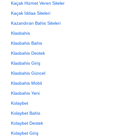
Kaçak Hizmet Veren Siteler
Kaçak İddaa Siteleri
Kazandıran Bahis Siteleri
Klasbahis
Klasbahis Bahis
Klasbahis Destek
Klasbahis Giriş
Klasbahis Güncel
Klasbahis Mobil
Klasbahis Yeni
Kolaybet
Kolaybet Bahis
Kolaybet Destek
Kolaybet Giriş