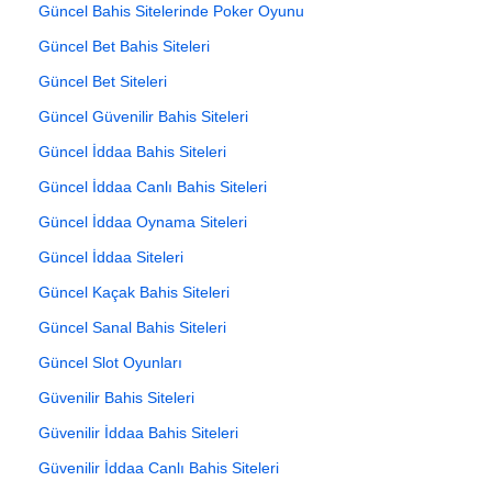
Güncel Bahis Sitelerinde Poker Oyunu
Güncel Bet Bahis Siteleri
Güncel Bet Siteleri
Güncel Güvenilir Bahis Siteleri
Güncel İddaa Bahis Siteleri
Güncel İddaa Canlı Bahis Siteleri
Güncel İddaa Oynama Siteleri
Güncel İddaa Siteleri
Güncel Kaçak Bahis Siteleri
Güncel Sanal Bahis Siteleri
Güncel Slot Oyunları
Güvenilir Bahis Siteleri
Güvenilir İddaa Bahis Siteleri
Güvenilir İddaa Canlı Bahis Siteleri