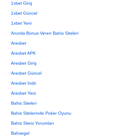
1xbet Giriş
1xbet Güncel
1xbet Yeni
Anında Bonus Veren Bahis Siteleri
Aresbet
Aresbet APK
Aresbet Giriş
Aresbet Güncel
Aresbet İndir
Aresbet Yeni
Bahis Siteleri
Bahis Sitelerinde Poker Oyunu
Bahis Sitesi Yorumları
Bahsegel