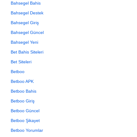
Bahsegel Bahis
Bahsegel Destek
Bahsegel Giriş
Bahsegel Güncel
Bahsegel Yeni
Bet Bahis Siteleri
Bet Siteleri
Betboo
Betboo APK
Betboo Bahis
Betboo Giriş
Betboo Güncel
Betboo Şikayet
Betboo Yorumlar