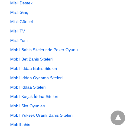
Misli Destek
Misli Giriş
Misli Güncel
Misli TV
Misli Yeni
Mobil Bahis Sitelerinde Poker Oyunu
Mobil Bet Bahis Siteleri
Mobil İddaa Bahis Siteleri
Mobil İddaa Oynama Siteleri
Mobil İddaa Siteleri
Mobil Kaçak İddaa Siteleri
Mobil Slot Oyunları
Mobil Yüksek Oranlı Bahis Siteleri
Mobilbahis