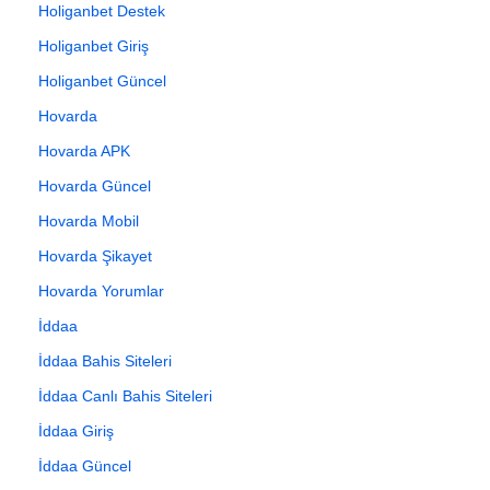
Holiganbet Destek
Holiganbet Giriş
Holiganbet Güncel
Hovarda
Hovarda APK
Hovarda Güncel
Hovarda Mobil
Hovarda Şikayet
Hovarda Yorumlar
İddaa
İddaa Bahis Siteleri
İddaa Canlı Bahis Siteleri
İddaa Giriş
İddaa Güncel