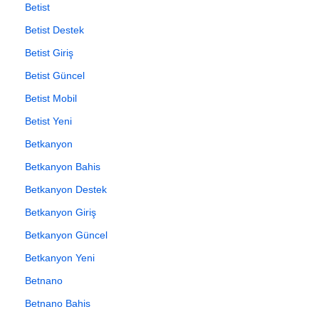
Betist
Betist Destek
Betist Giriş
Betist Güncel
Betist Mobil
Betist Yeni
Betkanyon
Betkanyon Bahis
Betkanyon Destek
Betkanyon Giriş
Betkanyon Güncel
Betkanyon Yeni
Betnano
Betnano Bahis