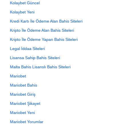
Kolaybet Güncel
Kolaybet Yeni
Kredi Kartı İle Ödeme Alan Bahis Siteleri
Kripto İle Ödeme Alan Bahis Siteleri
Kripto İle Ödeme Yapan Bahis Siteleri
Legal İddaa Siteleri
Lisansa Sahip Bahis Siteleri
Malta Bahis Lisanslı Bahis Siteleri
Mariobet
Mariobet Bahis
Mariobet Giriş
Mariobet Şikayet
Mariobet Yeni
Mariobet Yorumlar