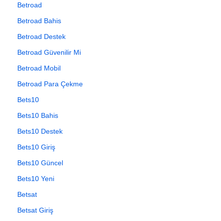
Betroad
Betroad Bahis
Betroad Destek
Betroad Güvenilir Mi
Betroad Mobil
Betroad Para Çekme
Bets10
Bets10 Bahis
Bets10 Destek
Bets10 Giriş
Bets10 Güncel
Bets10 Yeni
Betsat
Betsat Giriş