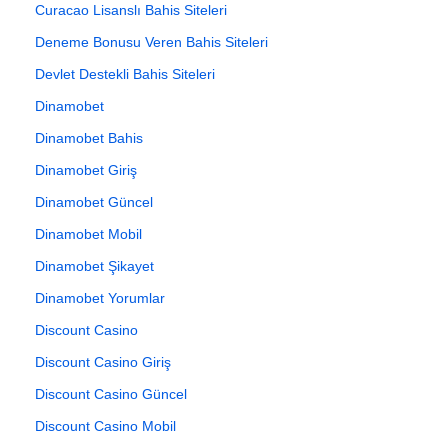
Curacao Lisanslı Bahis Siteleri
Deneme Bonusu Veren Bahis Siteleri
Devlet Destekli Bahis Siteleri
Dinamobet
Dinamobet Bahis
Dinamobet Giriş
Dinamobet Güncel
Dinamobet Mobil
Dinamobet Şikayet
Dinamobet Yorumlar
Discount Casino
Discount Casino Giriş
Discount Casino Güncel
Discount Casino Mobil