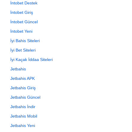
İntobet Destek
İntobet Giriş
İntobet Güncel
İntobet Yeni
İyi Bahis Siteleri
İyi Bet Siteleri
İyi Kaçak İddaa Siteleri
Jetbahis
Jetbahis APK
Jetbahis Giriş
Jetbahis Güncel
Jetbahis İndir
Jetbahis Mobil
Jetbahis Yeni