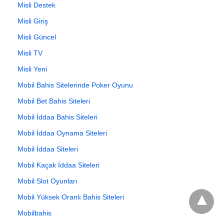
Misli Destek
Misli Giriş
Misli Güncel
Misli TV
Misli Yeni
Mobil Bahis Sitelerinde Poker Oyunu
Mobil Bet Bahis Siteleri
Mobil İddaa Bahis Siteleri
Mobil İddaa Oynama Siteleri
Mobil İddaa Siteleri
Mobil Kaçak İddaa Siteleri
Mobil Slot Oyunları
Mobil Yüksek Oranlı Bahis Siteleri
Mobilbahis