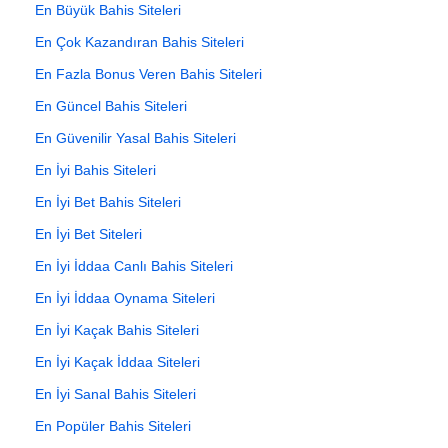
En Büyük Bahis Siteleri
En Çok Kazandıran Bahis Siteleri
En Fazla Bonus Veren Bahis Siteleri
En Güncel Bahis Siteleri
En Güvenilir Yasal Bahis Siteleri
En İyi Bahis Siteleri
En İyi Bet Bahis Siteleri
En İyi Bet Siteleri
En İyi İddaa Canlı Bahis Siteleri
En İyi İddaa Oynama Siteleri
En İyi Kaçak Bahis Siteleri
En İyi Kaçak İddaa Siteleri
En İyi Sanal Bahis Siteleri
En Popüler Bahis Siteleri