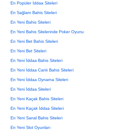
En Popüler İddaa Siteleri
En Sağlam Bahis Siteleri
En Yeni Bahis Siteleri
En Yeni Bahis Sitelerinde Poker Oyunu
En Yeni Bet Bahis Siteleri
En Yeni Bet Siteleri
En Yeni İddaa Bahis Siteleri
En Yeni İddaa Canlı Bahis Siteleri
En Yeni İddaa Oynama Siteleri
En Yeni İddaa Siteleri
En Yeni Kaçak Bahis Siteleri
En Yeni Kaçak İddaa Siteleri
En Yeni Sanal Bahis Siteleri
En Yeni Slot Oyunları