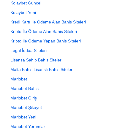
Kolaybet Güncel
Kolaybet Yeni
Kredi Kartı İle Ödeme Alan Bahis Siteleri
Kripto İle Ödeme Alan Bahis Siteleri
Kripto İle Ödeme Yapan Bahis Siteleri
Legal İddaa Siteleri
Lisansa Sahip Bahis Siteleri
Malta Bahis Lisanslı Bahis Siteleri
Mariobet
Mariobet Bahis
Mariobet Giriş
Mariobet Şikayet
Mariobet Yeni
Mariobet Yorumlar