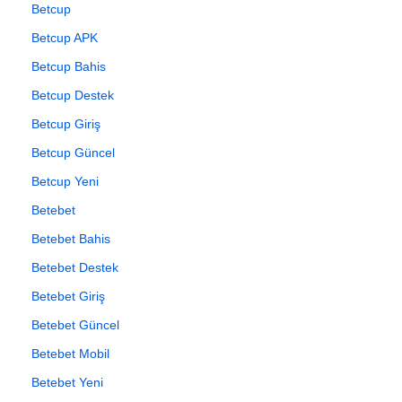
Betcup
Betcup APK
Betcup Bahis
Betcup Destek
Betcup Giriş
Betcup Güncel
Betcup Yeni
Betebet
Betebet Bahis
Betebet Destek
Betebet Giriş
Betebet Güncel
Betebet Mobil
Betebet Yeni