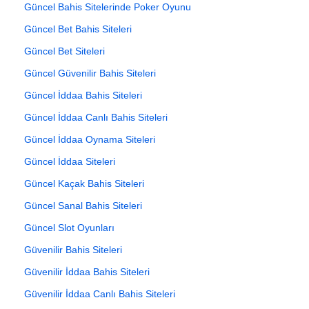
Güncel Bahis Sitelerinde Poker Oyunu
Güncel Bet Bahis Siteleri
Güncel Bet Siteleri
Güncel Güvenilir Bahis Siteleri
Güncel İddaa Bahis Siteleri
Güncel İddaa Canlı Bahis Siteleri
Güncel İddaa Oynama Siteleri
Güncel İddaa Siteleri
Güncel Kaçak Bahis Siteleri
Güncel Sanal Bahis Siteleri
Güncel Slot Oyunları
Güvenilir Bahis Siteleri
Güvenilir İddaa Bahis Siteleri
Güvenilir İddaa Canlı Bahis Siteleri