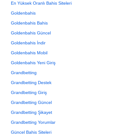
En Yüksek Oranlı Bahis Siteleri
Goldenbahis
Goldenbahis Bahis
Goldenbahis Güncel
Goldenbahis İndir
Goldenbahis Mobil
Goldenbahis Yeni Giriş
Grandbetting
Grandbetting Destek
Grandbetting Giriş
Grandbetting Güncel
Grandbetting Şikayet
Grandbetting Yorumlar
Güncel Bahis Siteleri