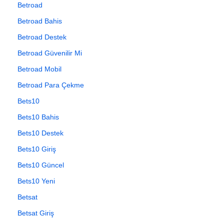
Betroad
Betroad Bahis
Betroad Destek
Betroad Güvenilir Mi
Betroad Mobil
Betroad Para Çekme
Bets10
Bets10 Bahis
Bets10 Destek
Bets10 Giriş
Bets10 Güncel
Bets10 Yeni
Betsat
Betsat Giriş