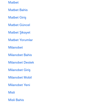
Matbet
Matbet Bahis
Matbet Giriş
Matbet Güncel
Matbet Şikayet
Matbet Yorumlar
Milanobet
Milanobet Bahis
Milanobet Destek
Milanobet Giriş
Milanobet Mobil
Milanobet Yeni
Misli
Misli Bahis