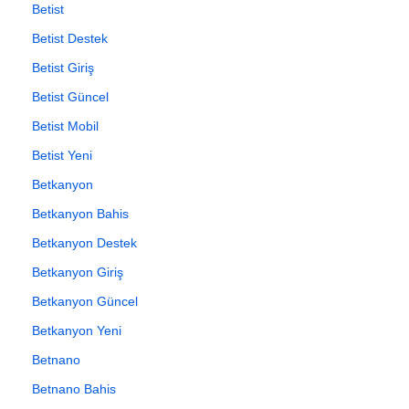
Betist
Betist Destek
Betist Giriş
Betist Güncel
Betist Mobil
Betist Yeni
Betkanyon
Betkanyon Bahis
Betkanyon Destek
Betkanyon Giriş
Betkanyon Güncel
Betkanyon Yeni
Betnano
Betnano Bahis