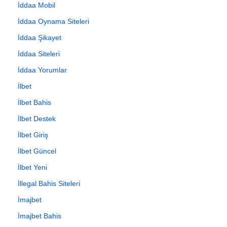
İddaa Mobil
İddaa Oynama Siteleri
İddaa Şikayet
İddaa Siteleri
İddaa Yorumlar
İlbet
İlbet Bahis
İlbet Destek
İlbet Giriş
İlbet Güncel
İlbet Yeni
İllegal Bahis Siteleri
İmajbet
İmajbet Bahis