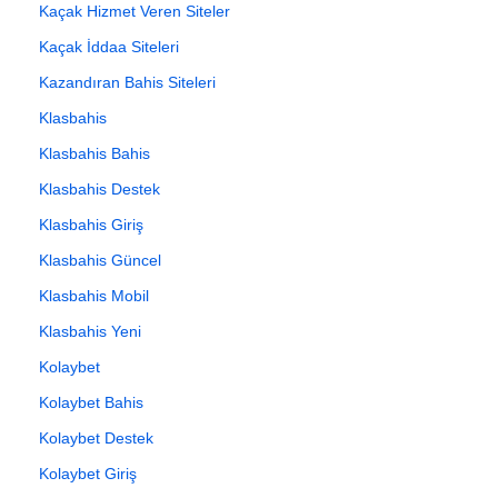
Kaçak Hizmet Veren Siteler
Kaçak İddaa Siteleri
Kazandıran Bahis Siteleri
Klasbahis
Klasbahis Bahis
Klasbahis Destek
Klasbahis Giriş
Klasbahis Güncel
Klasbahis Mobil
Klasbahis Yeni
Kolaybet
Kolaybet Bahis
Kolaybet Destek
Kolaybet Giriş