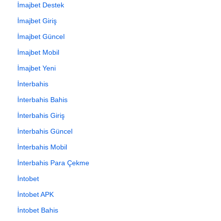
İmajbet Destek
İmajbet Giriş
İmajbet Güncel
İmajbet Mobil
İmajbet Yeni
İnterbahis
İnterbahis Bahis
İnterbahis Giriş
İnterbahis Güncel
İnterbahis Mobil
İnterbahis Para Çekme
İntobet
İntobet APK
İntobet Bahis