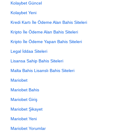
Kolaybet Güncel
Kolaybet Yeni
Kredi Kartı İle Ödeme Alan Bahis Siteleri
Kripto İle Ödeme Alan Bahis Siteleri
Kripto İle Ödeme Yapan Bahis Siteleri
Legal İddaa Siteleri
Lisansa Sahip Bahis Siteleri
Malta Bahis Lisanslı Bahis Siteleri
Mariobet
Mariobet Bahis
Mariobet Giriş
Mariobet Şikayet
Mariobet Yeni
Mariobet Yorumlar