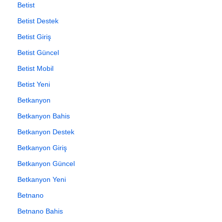
Betist
Betist Destek
Betist Giriş
Betist Güncel
Betist Mobil
Betist Yeni
Betkanyon
Betkanyon Bahis
Betkanyon Destek
Betkanyon Giriş
Betkanyon Güncel
Betkanyon Yeni
Betnano
Betnano Bahis