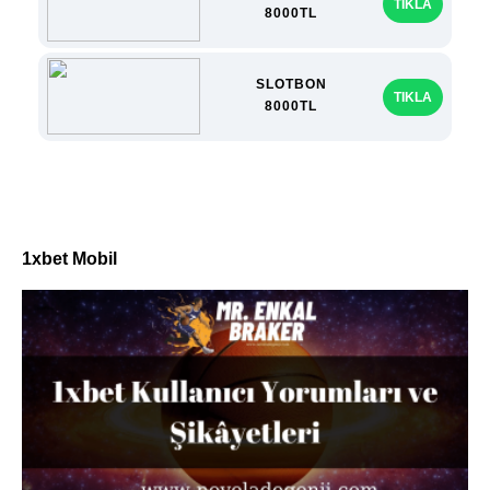
TIKLA
8000TL
SLOTBON
TIKLA
8000TL
1xbet Mobil