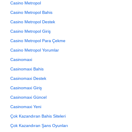
Casino Metropol
Casino Metropol Bahis
Casino Metropol Destek
Casino Metropol Giriş
Casino Metropol Para Çekme
Casino Metropol Yorumlar
Casinomaxi
Casinomaxi Bahis
Casinomaxi Destek
Casinomaxi Giriş
Casinomaxi Güncel
Casinomaxi Yeni
Çok Kazandıran Bahis Siteleri
Çok Kazandıran Şans Oyunları