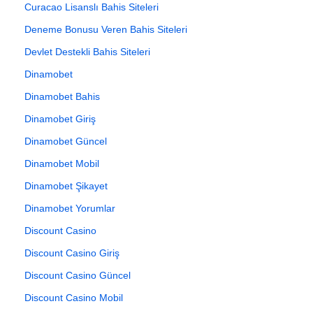
Curacao Lisanslı Bahis Siteleri
Deneme Bonusu Veren Bahis Siteleri
Devlet Destekli Bahis Siteleri
Dinamobet
Dinamobet Bahis
Dinamobet Giriş
Dinamobet Güncel
Dinamobet Mobil
Dinamobet Şikayet
Dinamobet Yorumlar
Discount Casino
Discount Casino Giriş
Discount Casino Güncel
Discount Casino Mobil