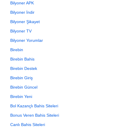
Bilyoner APK
Bilyoner İndir
Bilyoner Şikayet
Bilyoner TV
Bilyoner Yorumlar
Birebin
Birebin Bahis
Birebin Destek
Birebin Giriş
Birebin Güncel
Birebin Yeni
Bol Kazançlı Bahis Siteleri
Bonus Veren Bahis Siteleri
Canlı Bahis Siteleri