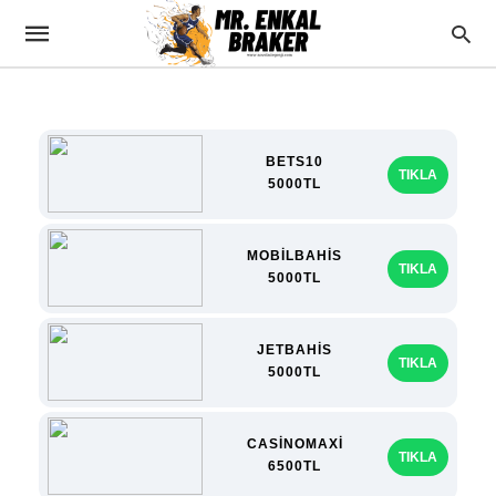
BETS10
TIKLA
5000TL
MOBİLBAHİS
TIKLA
5000TL
JETBAHİS
TIKLA
5000TL
CASİNOMAXİ
TIKLA
6500TL