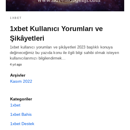
1XBET
1xbet Kullanıcı Yorumları ve
Şikâyetleri
1xbet kullanıcı yorumları ve şikâyetleri 2023 başlıklı konuya
değineceğimiz bu yazıda konu ile ilgili bilgi sahibi olmak isteyen
kullanıcılarımızı bilgilendirmek…
4 yıl ago
Arşivler
Kasım 2022
Kategoriler
1xbet
1xbet Bahis
1xbet Destek