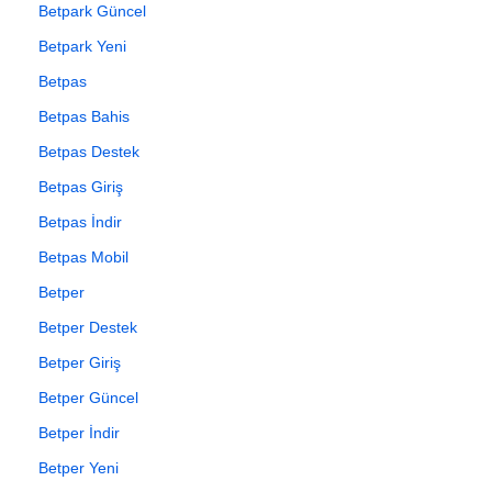
Betpark Güncel
Betpark Yeni
Betpas
Betpas Bahis
Betpas Destek
Betpas Giriş
Betpas İndir
Betpas Mobil
Betper
Betper Destek
Betper Giriş
Betper Güncel
Betper İndir
Betper Yeni