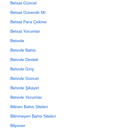
Betsat Güncel
Betsat Güvenilir Mi
Betsat Para Çekme
Betsat Yorumlar
Betvole
Betvole Bahis
Betvole Destek
Betvole Giriş
Betvole Güncel
Betvole Şikayet
Betvole Yorumlar
Bilinen Bahis Siteleri
Bilinmeyen Bahis Siteleri
Bilyoner