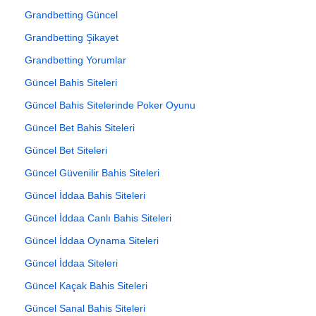
Grandbetting Güncel
Grandbetting Şikayet
Grandbetting Yorumlar
Güncel Bahis Siteleri
Güncel Bahis Sitelerinde Poker Oyunu
Güncel Bet Bahis Siteleri
Güncel Bet Siteleri
Güncel Güvenilir Bahis Siteleri
Güncel İddaa Bahis Siteleri
Güncel İddaa Canlı Bahis Siteleri
Güncel İddaa Oynama Siteleri
Güncel İddaa Siteleri
Güncel Kaçak Bahis Siteleri
Güncel Sanal Bahis Siteleri