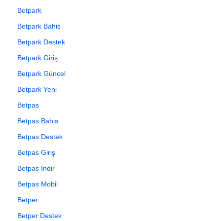
Betpark
Betpark Bahis
Betpark Destek
Betpark Giriş
Betpark Güncel
Betpark Yeni
Betpas
Betpas Bahis
Betpas Destek
Betpas Giriş
Betpas İndir
Betpas Mobil
Betper
Betper Destek