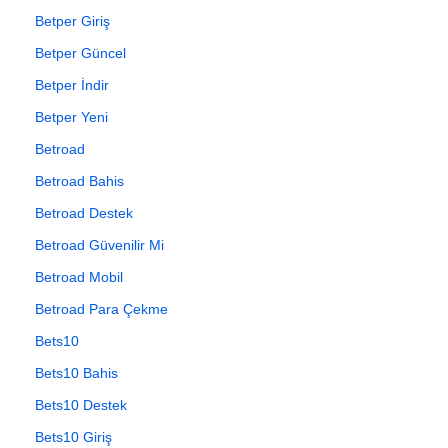
Betper Giriş
Betper Güncel
Betper İndir
Betper Yeni
Betroad
Betroad Bahis
Betroad Destek
Betroad Güvenilir Mi
Betroad Mobil
Betroad Para Çekme
Bets10
Bets10 Bahis
Bets10 Destek
Bets10 Giriş