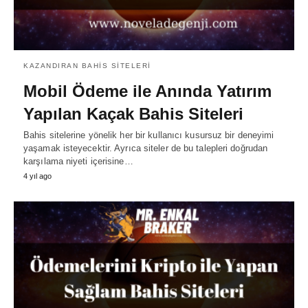
KAZANDIRAN BAHIS SITELERI
Mobil Ödeme ile Anında Yatırım
Yapılan Kaçak Bahis Siteleri
Bahis sitelerine yönelik her bir kullanıcı kusursuz bir deneyimi
yaşamak isteyecektir. Ayrıca siteler de bu talepleri doğrudan
karşılama niyeti içerisine…
4 yıl ago