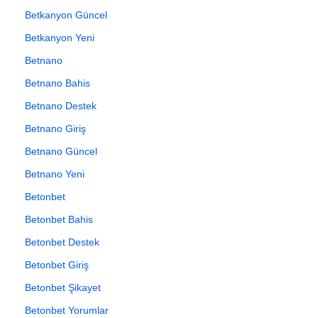
Betkanyon Güncel
Betkanyon Yeni
Betnano
Betnano Bahis
Betnano Destek
Betnano Giriş
Betnano Güncel
Betnano Yeni
Betonbet
Betonbet Bahis
Betonbet Destek
Betonbet Giriş
Betonbet Şikayet
Betonbet Yorumlar