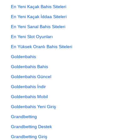
En Yeni Kaçak Bahis Siteleri
En Yeni Kaçak İddaa Siteleri
En Yeni Sanal Bahis Siteleri
En Yeni Slot Oyunları
En Yüksek Oranlı Bahis Siteleri
Goldenbahis
Goldenbahis Bahis
Goldenbahis Güncel
Goldenbahis İndir
Goldenbahis Mobil
Goldenbahis Yeni Giriş
Grandbetting
Grandbetting Destek
Grandbetting Giriş