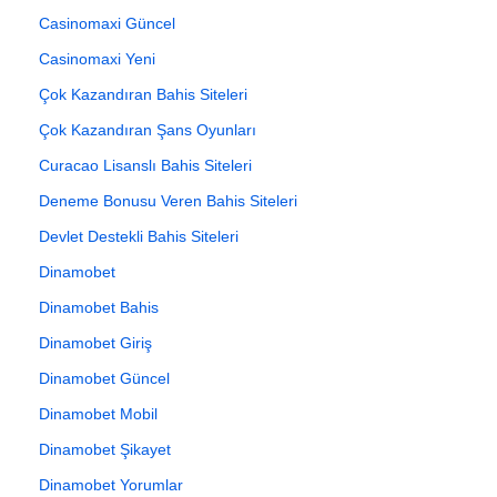
Casinomaxi Güncel
Casinomaxi Yeni
Çok Kazandıran Bahis Siteleri
Çok Kazandıran Şans Oyunları
Curacao Lisanslı Bahis Siteleri
Deneme Bonusu Veren Bahis Siteleri
Devlet Destekli Bahis Siteleri
Dinamobet
Dinamobet Bahis
Dinamobet Giriş
Dinamobet Güncel
Dinamobet Mobil
Dinamobet Şikayet
Dinamobet Yorumlar