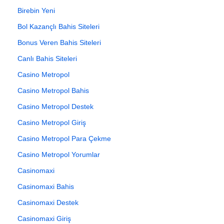
Birebin Yeni
Bol Kazançlı Bahis Siteleri
Bonus Veren Bahis Siteleri
Canlı Bahis Siteleri
Casino Metropol
Casino Metropol Bahis
Casino Metropol Destek
Casino Metropol Giriş
Casino Metropol Para Çekme
Casino Metropol Yorumlar
Casinomaxi
Casinomaxi Bahis
Casinomaxi Destek
Casinomaxi Giriş