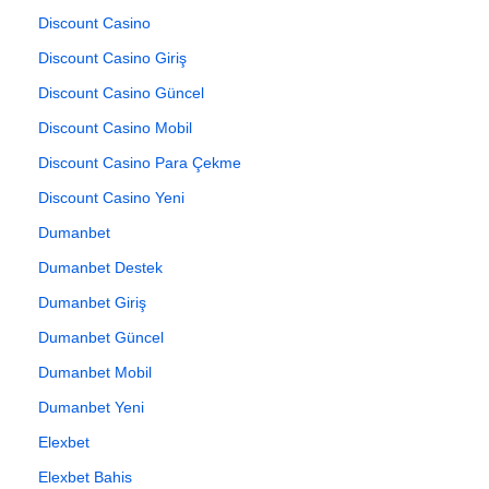
Discount Casino
Discount Casino Giriş
Discount Casino Güncel
Discount Casino Mobil
Discount Casino Para Çekme
Discount Casino Yeni
Dumanbet
Dumanbet Destek
Dumanbet Giriş
Dumanbet Güncel
Dumanbet Mobil
Dumanbet Yeni
Elexbet
Elexbet Bahis