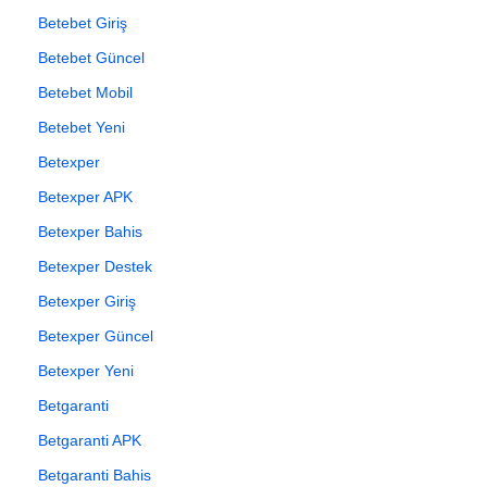
Betebet Giriş
Betebet Güncel
Betebet Mobil
Betebet Yeni
Betexper
Betexper APK
Betexper Bahis
Betexper Destek
Betexper Giriş
Betexper Güncel
Betexper Yeni
Betgaranti
Betgaranti APK
Betgaranti Bahis