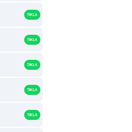
TIKLA
TIKLA
TIKLA
TIKLA
TIKLA