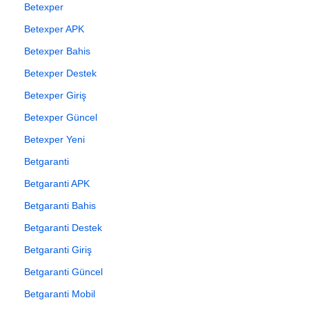
Betexper
Betexper APK
Betexper Bahis
Betexper Destek
Betexper Giriş
Betexper Güncel
Betexper Yeni
Betgaranti
Betgaranti APK
Betgaranti Bahis
Betgaranti Destek
Betgaranti Giriş
Betgaranti Güncel
Betgaranti Mobil