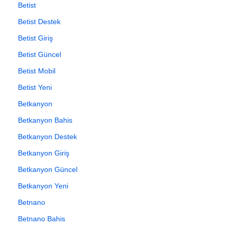
Betist
Betist Destek
Betist Giriş
Betist Güncel
Betist Mobil
Betist Yeni
Betkanyon
Betkanyon Bahis
Betkanyon Destek
Betkanyon Giriş
Betkanyon Güncel
Betkanyon Yeni
Betnano
Betnano Bahis