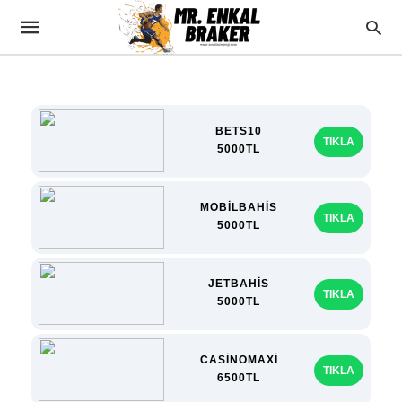
BETS10
TIKLA
5000TL
MOBİLBAHİS
TIKLA
5000TL
JETBAHİS
TIKLA
5000TL
CASİNOMAXİ
TIKLA
6500TL