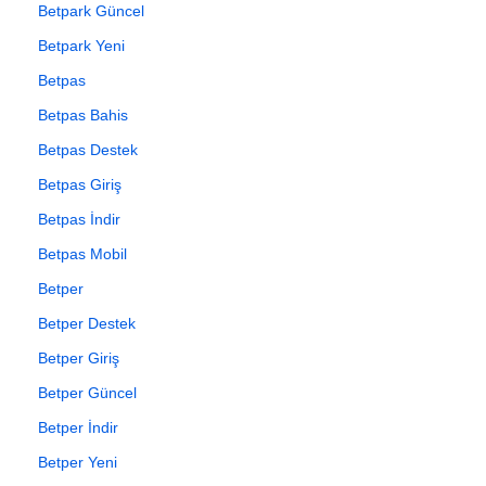
Betpark Güncel
Betpark Yeni
Betpas
Betpas Bahis
Betpas Destek
Betpas Giriş
Betpas İndir
Betpas Mobil
Betper
Betper Destek
Betper Giriş
Betper Güncel
Betper İndir
Betper Yeni