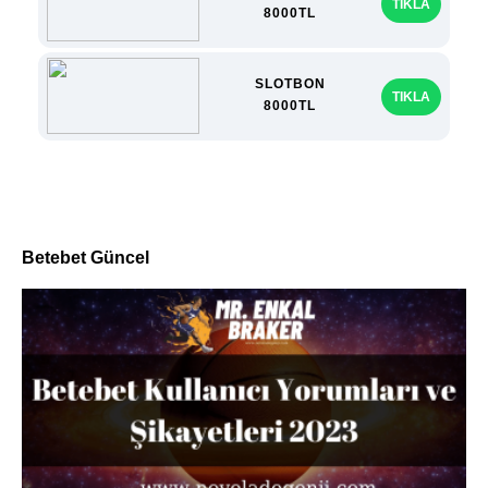
TIKLA
8000TL
SLOTBON
TIKLA
8000TL
Betebet Güncel