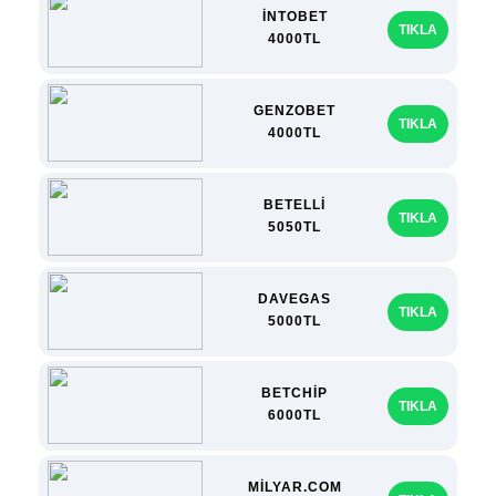
İNTOBET
TIKLA
4000TL
GENZOBET
TIKLA
4000TL
BETELLİ
TIKLA
5050TL
DAVEGAS
TIKLA
5000TL
BETCHİP
TIKLA
6000TL
MİLYAR.COM