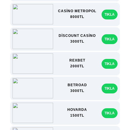
CASİNO METROPOL
TIKLA
8000TL
DİSCOUNT CASİNO
TIKLA
3000TL
REXBET
TIKLA
2000TL
BETROAD
TIKLA
3000TL
HOVARDA
TIKLA
1500TL