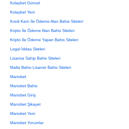
Kolaybet Güncel
Kolaybet Yeni
Kredi Kartı İle Ödeme Alan Bahis Siteleri
Kripto İle Ödeme Alan Bahis Siteleri
Kripto İle Ödeme Yapan Bahis Siteleri
Legal İddaa Siteleri
Lisansa Sahip Bahis Siteleri
Malta Bahis Lisanslı Bahis Siteleri
Mariobet
Mariobet Bahis
Mariobet Giriş
Mariobet Şikayet
Mariobet Yeni
Mariobet Yorumlar