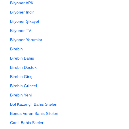
Bilyoner APK
Bilyoner İndir
Bilyoner Şikayet
Bilyoner TV
Bilyoner Yorumlar
Birebin
Birebin Bahis
Birebin Destek
Birebin Giriş
Birebin Güncel
Birebin Yeni
Bol Kazançlı Bahis Siteleri
Bonus Veren Bahis Siteleri
Canlı Bahis Siteleri