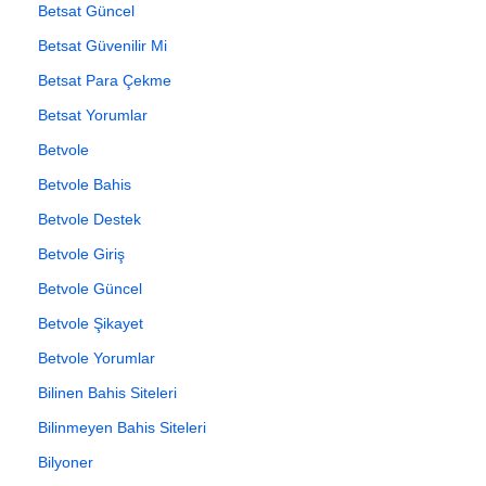
Betsat Güncel
Betsat Güvenilir Mi
Betsat Para Çekme
Betsat Yorumlar
Betvole
Betvole Bahis
Betvole Destek
Betvole Giriş
Betvole Güncel
Betvole Şikayet
Betvole Yorumlar
Bilinen Bahis Siteleri
Bilinmeyen Bahis Siteleri
Bilyoner