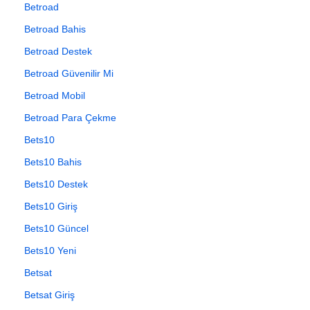
Betroad
Betroad Bahis
Betroad Destek
Betroad Güvenilir Mi
Betroad Mobil
Betroad Para Çekme
Bets10
Bets10 Bahis
Bets10 Destek
Bets10 Giriş
Bets10 Güncel
Bets10 Yeni
Betsat
Betsat Giriş