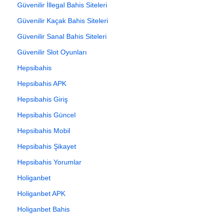
Güvenilir İllegal Bahis Siteleri
Güvenilir Kaçak Bahis Siteleri
Güvenilir Sanal Bahis Siteleri
Güvenilir Slot Oyunları
Hepsibahis
Hepsibahis APK
Hepsibahis Giriş
Hepsibahis Güncel
Hepsibahis Mobil
Hepsibahis Şikayet
Hepsibahis Yorumlar
Holiganbet
Holiganbet APK
Holiganbet Bahis