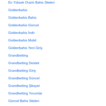
En Yüksek Oranlı Bahis Siteleri
Goldenbahis
Goldenbahis Bahis
Goldenbahis Güncel
Goldenbahis İndir
Goldenbahis Mobil
Goldenbahis Yeni Giriş
Grandbetting
Grandbetting Destek
Grandbetting Giriş
Grandbetting Güncel
Grandbetting Şikayet
Grandbetting Yorumlar
Güncel Bahis Siteleri