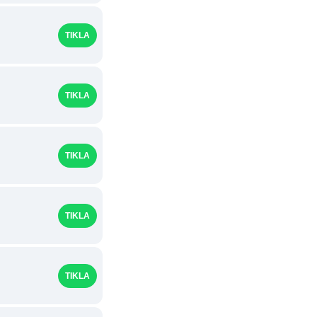
TIKLA
TIKLA
TIKLA
TIKLA
TIKLA