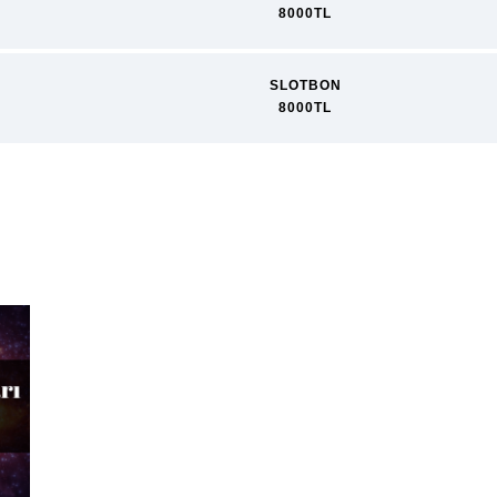
8000TL
SLOTBON
8000TL