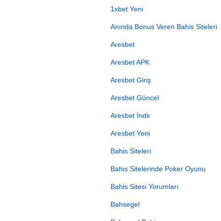
1xbet Yeni
Anında Bonus Veren Bahis Siteleri
Aresbet
Aresbet APK
Aresbet Giriş
Aresbet Güncel
Aresbet İndir
Aresbet Yeni
Bahis Siteleri
Bahis Sitelerinde Poker Oyunu
Bahis Sitesi Yorumları
Bahsegel