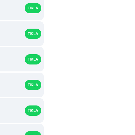
TIKLA
TIKLA
TIKLA
TIKLA
TIKLA