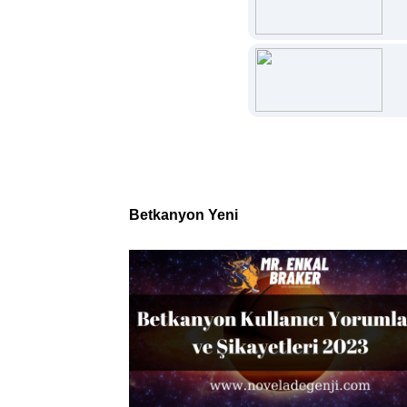
Betkanyon Yeni