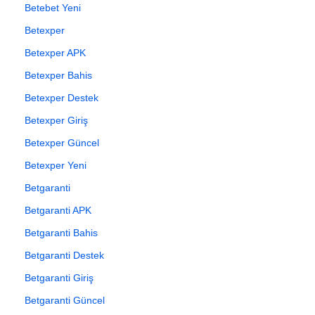
Betebet Yeni
Betexper
Betexper APK
Betexper Bahis
Betexper Destek
Betexper Giriş
Betexper Güncel
Betexper Yeni
Betgaranti
Betgaranti APK
Betgaranti Bahis
Betgaranti Destek
Betgaranti Giriş
Betgaranti Güncel