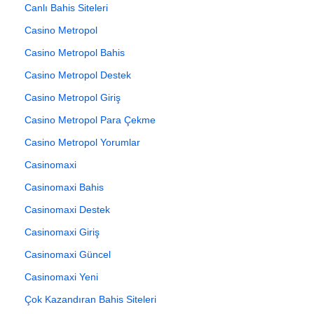
Canlı Bahis Siteleri
Casino Metropol
Casino Metropol Bahis
Casino Metropol Destek
Casino Metropol Giriş
Casino Metropol Para Çekme
Casino Metropol Yorumlar
Casinomaxi
Casinomaxi Bahis
Casinomaxi Destek
Casinomaxi Giriş
Casinomaxi Güncel
Casinomaxi Yeni
Çok Kazandıran Bahis Siteleri