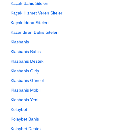
Kaçak Bahis Siteleri
Kaçak Hizmet Veren Siteler
Kaçak İddaa Siteleri
Kazandıran Bahis Siteleri
Klasbahis
Klasbahis Bahis
Klasbahis Destek
Klasbahis Giriş
Klasbahis Güncel
Klasbahis Mobil
Klasbahis Yeni
Kolaybet
Kolaybet Bahis
Kolaybet Destek