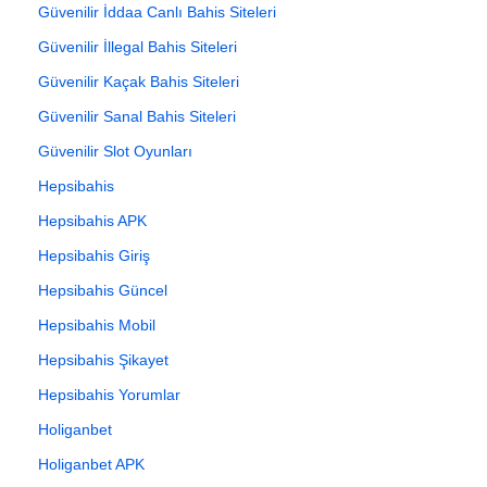
Güvenilir İddaa Canlı Bahis Siteleri
Güvenilir İllegal Bahis Siteleri
Güvenilir Kaçak Bahis Siteleri
Güvenilir Sanal Bahis Siteleri
Güvenilir Slot Oyunları
Hepsibahis
Hepsibahis APK
Hepsibahis Giriş
Hepsibahis Güncel
Hepsibahis Mobil
Hepsibahis Şikayet
Hepsibahis Yorumlar
Holiganbet
Holiganbet APK