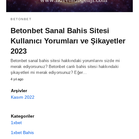
BETONBET
Betonbet Sanal Bahis Sitesi
Kullanıcı Yorumları ve Şikayetler
2023
Betonbet sanal bahis sitesi hakkındaki yorumlarını sizde mi
merak ediyorsunuz? Betonbet canlı bahis sitesi hakkındaki
şikayetleri mi merak ediyorsunuz? Eğer…
4 yıl ago
Arşivler
Kasım 2022
Kategoriler
1xbet
1xbet Bahis