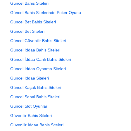
Güncel Bahis Siteleri
Güncel Bahis Sitelerinde Poker Oyunu
Güncel Bet Bahis Siteleri
Güncel Bet Siteleri
Güncel Güvenilir Bahis Siteleri
Güncel İddaa Bahis Siteleri
Güncel İddaa Canlı Bahis Siteleri
Güncel İddaa Oynama Siteleri
Güncel İddaa Siteleri
Güncel Kaçak Bahis Siteleri
Güncel Sanal Bahis Siteleri
Güncel Slot Oyunları
Güvenilir Bahis Siteleri
Güvenilir İddaa Bahis Siteleri