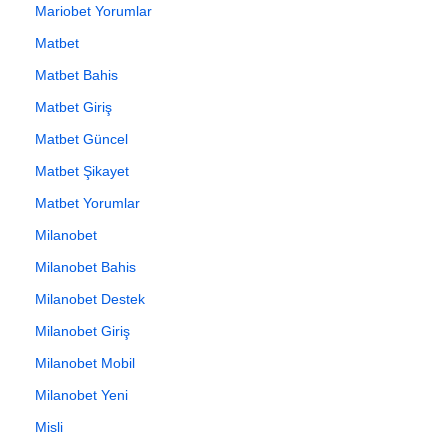
Mariobet Yorumlar
Matbet
Matbet Bahis
Matbet Giriş
Matbet Güncel
Matbet Şikayet
Matbet Yorumlar
Milanobet
Milanobet Bahis
Milanobet Destek
Milanobet Giriş
Milanobet Mobil
Milanobet Yeni
Misli