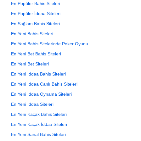
En Popüler Bahis Siteleri
En Popüler İddaa Siteleri
En Sağlam Bahis Siteleri
En Yeni Bahis Siteleri
En Yeni Bahis Sitelerinde Poker Oyunu
En Yeni Bet Bahis Siteleri
En Yeni Bet Siteleri
En Yeni İddaa Bahis Siteleri
En Yeni İddaa Canlı Bahis Siteleri
En Yeni İddaa Oynama Siteleri
En Yeni İddaa Siteleri
En Yeni Kaçak Bahis Siteleri
En Yeni Kaçak İddaa Siteleri
En Yeni Sanal Bahis Siteleri