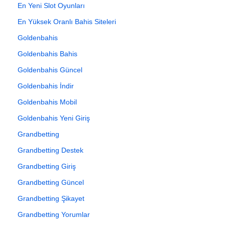
En Yeni Slot Oyunları
En Yüksek Oranlı Bahis Siteleri
Goldenbahis
Goldenbahis Bahis
Goldenbahis Güncel
Goldenbahis İndir
Goldenbahis Mobil
Goldenbahis Yeni Giriş
Grandbetting
Grandbetting Destek
Grandbetting Giriş
Grandbetting Güncel
Grandbetting Şikayet
Grandbetting Yorumlar