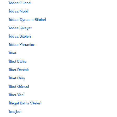
İddaa Güncel
İddaa Mobil
İddaa Oynama Siteleri
İddaa Şikayet
İddaa Siteleri
İddaa Yorumlar
İlbet
İlbet Bahis
İlbet Destek
İlbet Giriş
İlbet Güncel
İlbet Yeni
İllegal Bahis Siteleri
İmajbet