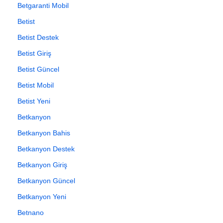
Betgaranti Mobil
Betist
Betist Destek
Betist Giriş
Betist Güncel
Betist Mobil
Betist Yeni
Betkanyon
Betkanyon Bahis
Betkanyon Destek
Betkanyon Giriş
Betkanyon Güncel
Betkanyon Yeni
Betnano