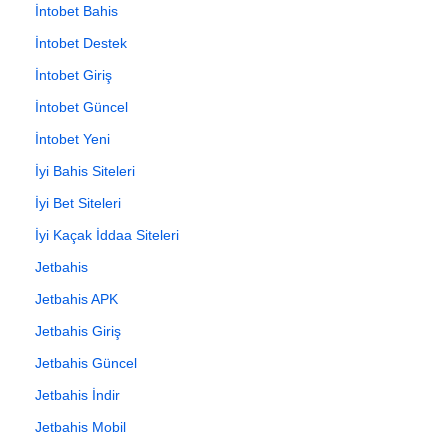
İntobet Bahis
İntobet Destek
İntobet Giriş
İntobet Güncel
İntobet Yeni
İyi Bahis Siteleri
İyi Bet Siteleri
İyi Kaçak İddaa Siteleri
Jetbahis
Jetbahis APK
Jetbahis Giriş
Jetbahis Güncel
Jetbahis İndir
Jetbahis Mobil