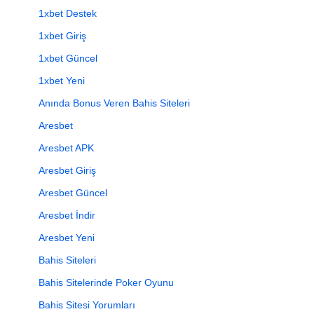
1xbet Destek
1xbet Giriş
1xbet Güncel
1xbet Yeni
Anında Bonus Veren Bahis Siteleri
Aresbet
Aresbet APK
Aresbet Giriş
Aresbet Güncel
Aresbet İndir
Aresbet Yeni
Bahis Siteleri
Bahis Sitelerinde Poker Oyunu
Bahis Sitesi Yorumları