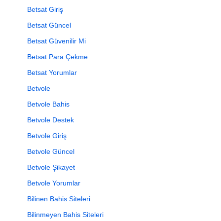
Betsat Giriş
Betsat Güncel
Betsat Güvenilir Mi
Betsat Para Çekme
Betsat Yorumlar
Betvole
Betvole Bahis
Betvole Destek
Betvole Giriş
Betvole Güncel
Betvole Şikayet
Betvole Yorumlar
Bilinen Bahis Siteleri
Bilinmeyen Bahis Siteleri