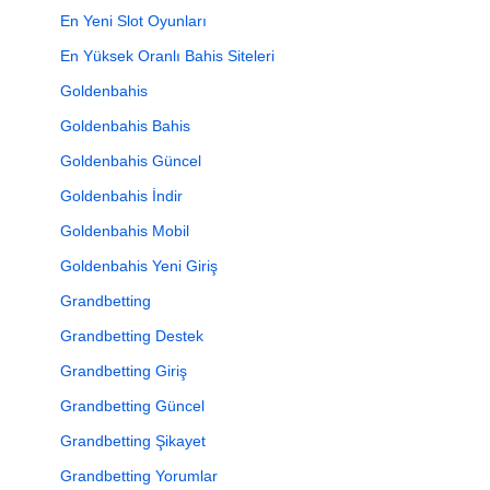
En Yeni Slot Oyunları
En Yüksek Oranlı Bahis Siteleri
Goldenbahis
Goldenbahis Bahis
Goldenbahis Güncel
Goldenbahis İndir
Goldenbahis Mobil
Goldenbahis Yeni Giriş
Grandbetting
Grandbetting Destek
Grandbetting Giriş
Grandbetting Güncel
Grandbetting Şikayet
Grandbetting Yorumlar