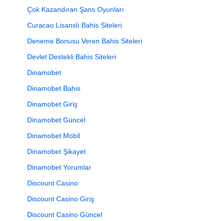
Çok Kazandıran Şans Oyunları
Curacao Lisanslı Bahis Siteleri
Deneme Bonusu Veren Bahis Siteleri
Devlet Destekli Bahis Siteleri
Dinamobet
Dinamobet Bahis
Dinamobet Giriş
Dinamobet Güncel
Dinamobet Mobil
Dinamobet Şikayet
Dinamobet Yorumlar
Discount Casino
Discount Casino Giriş
Discount Casino Güncel