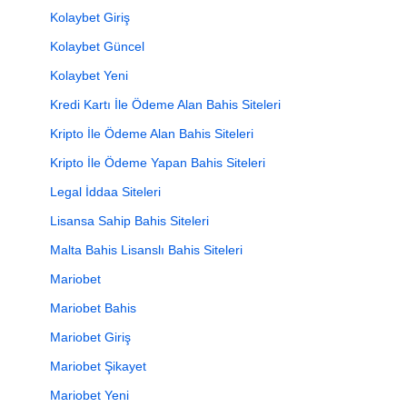
Kolaybet Giriş
Kolaybet Güncel
Kolaybet Yeni
Kredi Kartı İle Ödeme Alan Bahis Siteleri
Kripto İle Ödeme Alan Bahis Siteleri
Kripto İle Ödeme Yapan Bahis Siteleri
Legal İddaa Siteleri
Lisansa Sahip Bahis Siteleri
Malta Bahis Lisanslı Bahis Siteleri
Mariobet
Mariobet Bahis
Mariobet Giriş
Mariobet Şikayet
Mariobet Yeni