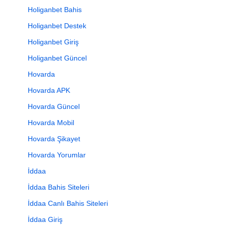
Holiganbet Bahis
Holiganbet Destek
Holiganbet Giriş
Holiganbet Güncel
Hovarda
Hovarda APK
Hovarda Güncel
Hovarda Mobil
Hovarda Şikayet
Hovarda Yorumlar
İddaa
İddaa Bahis Siteleri
İddaa Canlı Bahis Siteleri
İddaa Giriş