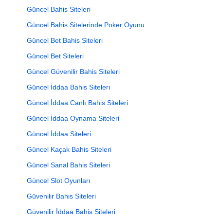
Güncel Bahis Siteleri
Güncel Bahis Sitelerinde Poker Oyunu
Güncel Bet Bahis Siteleri
Güncel Bet Siteleri
Güncel Güvenilir Bahis Siteleri
Güncel İddaa Bahis Siteleri
Güncel İddaa Canlı Bahis Siteleri
Güncel İddaa Oynama Siteleri
Güncel İddaa Siteleri
Güncel Kaçak Bahis Siteleri
Güncel Sanal Bahis Siteleri
Güncel Slot Oyunları
Güvenilir Bahis Siteleri
Güvenilir İddaa Bahis Siteleri