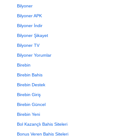
Bilyoner
Bilyoner APK
Bilyoner İndir
Bilyoner Şikayet
Bilyoner TV
Bilyoner Yorumlar
Birebin
Birebin Bahis
Birebin Destek
Birebin Giriş
Birebin Güncel
Birebin Yeni
Bol Kazançlı Bahis Siteleri
Bonus Veren Bahis Siteleri