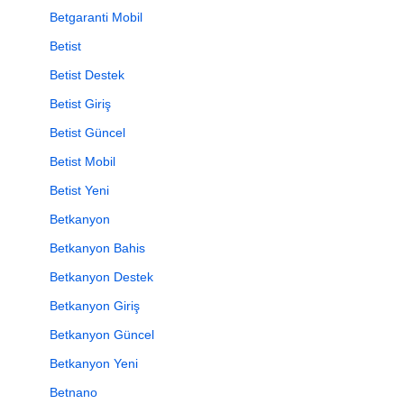
Betgaranti Mobil
Betist
Betist Destek
Betist Giriş
Betist Güncel
Betist Mobil
Betist Yeni
Betkanyon
Betkanyon Bahis
Betkanyon Destek
Betkanyon Giriş
Betkanyon Güncel
Betkanyon Yeni
Betnano