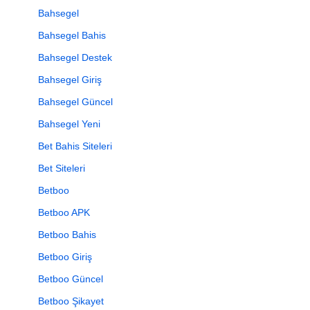
Bahsegel
Bahsegel Bahis
Bahsegel Destek
Bahsegel Giriş
Bahsegel Güncel
Bahsegel Yeni
Bet Bahis Siteleri
Bet Siteleri
Betboo
Betboo APK
Betboo Bahis
Betboo Giriş
Betboo Güncel
Betboo Şikayet