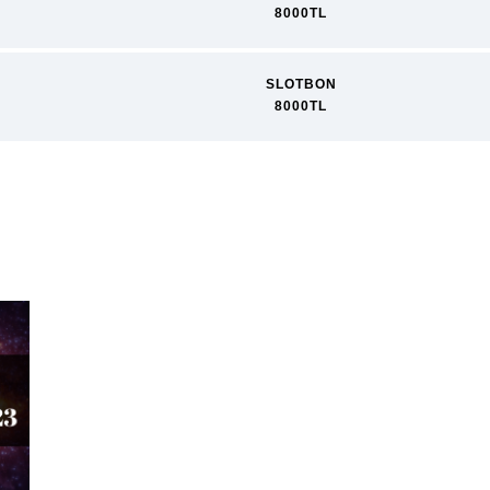
8000TL
SLOTBON
8000TL