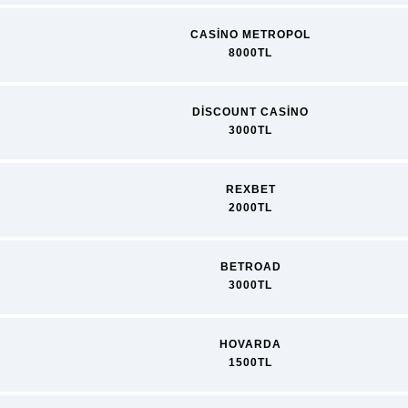
CASİNO METROPOL
8000TL
DİSCOUNT CASİNO
3000TL
REXBET
2000TL
BETROAD
3000TL
HOVARDA
1500TL