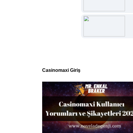
Casinomaxi Giriş