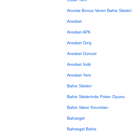
Anında Bonus Veren Bahis Siteleri
Aresbet
Aresbet APK
Aresbet Giriş
Aresbet Güncel
Aresbet İndir
Aresbet Yeni
Bahis Siteleri
Bahis Sitelerinde Poker Oyunu
Bahis Sitesi Yorumları
Bahsegel
Bahsegel Bahis