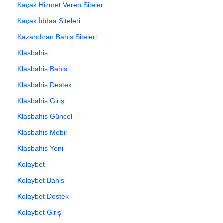
Kaçak Hizmet Veren Siteler
Kaçak İddaa Siteleri
Kazandıran Bahis Siteleri
Klasbahis
Klasbahis Bahis
Klasbahis Destek
Klasbahis Giriş
Klasbahis Güncel
Klasbahis Mobil
Klasbahis Yeni
Kolaybet
Kolaybet Bahis
Kolaybet Destek
Kolaybet Giriş