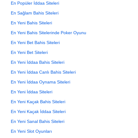
En Popüler İddaa Siteleri
En Sağlam Bahis Siteleri
En Yeni Bahis Siteleri
En Yeni Bahis Sitelerinde Poker Oyunu
En Yeni Bet Bahis Siteleri
En Yeni Bet Siteleri
En Yeni İddaa Bahis Siteleri
En Yeni İddaa Canlı Bahis Siteleri
En Yeni İddaa Oynama Siteleri
En Yeni İddaa Siteleri
En Yeni Kaçak Bahis Siteleri
En Yeni Kaçak İddaa Siteleri
En Yeni Sanal Bahis Siteleri
En Yeni Slot Oyunları