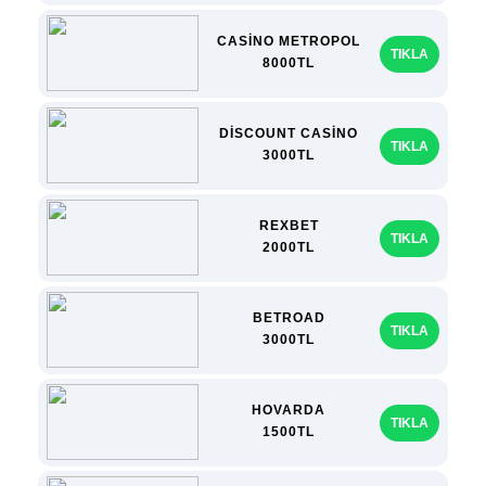
CASİNO METROPOL
TIKLA
8000TL
DİSCOUNT CASİNO
TIKLA
3000TL
REXBET
TIKLA
2000TL
BETROAD
TIKLA
3000TL
HOVARDA
TIKLA
1500TL