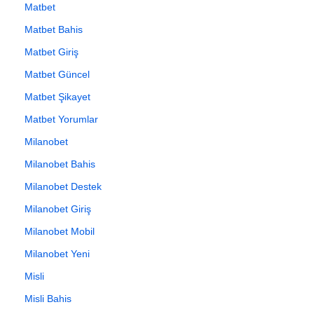
Matbet
Matbet Bahis
Matbet Giriş
Matbet Güncel
Matbet Şikayet
Matbet Yorumlar
Milanobet
Milanobet Bahis
Milanobet Destek
Milanobet Giriş
Milanobet Mobil
Milanobet Yeni
Misli
Misli Bahis