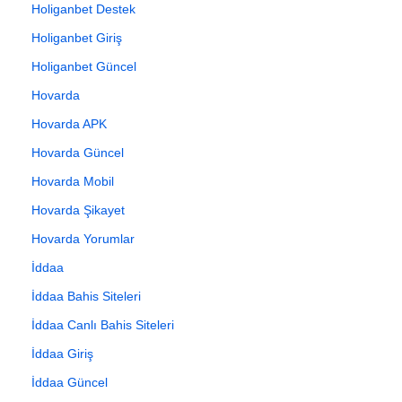
Holiganbet Destek
Holiganbet Giriş
Holiganbet Güncel
Hovarda
Hovarda APK
Hovarda Güncel
Hovarda Mobil
Hovarda Şikayet
Hovarda Yorumlar
İddaa
İddaa Bahis Siteleri
İddaa Canlı Bahis Siteleri
İddaa Giriş
İddaa Güncel