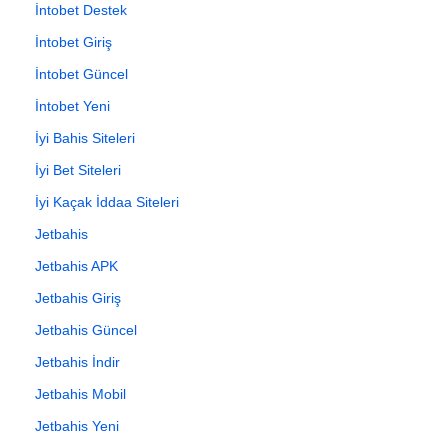
İntobet Destek
İntobet Giriş
İntobet Güncel
İntobet Yeni
İyi Bahis Siteleri
İyi Bet Siteleri
İyi Kaçak İddaa Siteleri
Jetbahis
Jetbahis APK
Jetbahis Giriş
Jetbahis Güncel
Jetbahis İndir
Jetbahis Mobil
Jetbahis Yeni