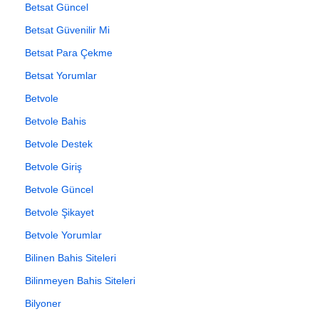
Betsat Güncel
Betsat Güvenilir Mi
Betsat Para Çekme
Betsat Yorumlar
Betvole
Betvole Bahis
Betvole Destek
Betvole Giriş
Betvole Güncel
Betvole Şikayet
Betvole Yorumlar
Bilinen Bahis Siteleri
Bilinmeyen Bahis Siteleri
Bilyoner