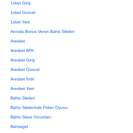
1xbet Giriş
1xbet Güncel
1xbet Yeni
Anında Bonus Veren Bahis Siteleri
Aresbet
Aresbet APK
Aresbet Giriş
Aresbet Güncel
Aresbet İndir
Aresbet Yeni
Bahis Siteleri
Bahis Sitelerinde Poker Oyunu
Bahis Sitesi Yorumları
Bahsegel