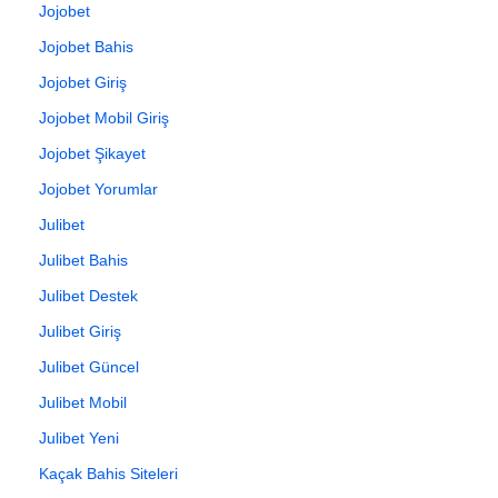
Jojobet
Jojobet Bahis
Jojobet Giriş
Jojobet Mobil Giriş
Jojobet Şikayet
Jojobet Yorumlar
Julibet
Julibet Bahis
Julibet Destek
Julibet Giriş
Julibet Güncel
Julibet Mobil
Julibet Yeni
Kaçak Bahis Siteleri