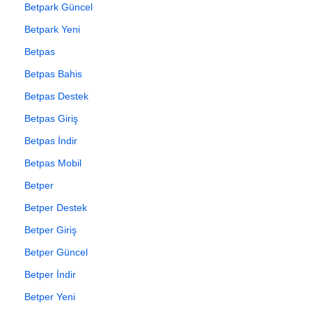
Betpark Güncel
Betpark Yeni
Betpas
Betpas Bahis
Betpas Destek
Betpas Giriş
Betpas İndir
Betpas Mobil
Betper
Betper Destek
Betper Giriş
Betper Güncel
Betper İndir
Betper Yeni