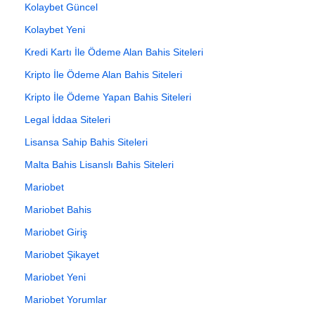
Kolaybet Güncel
Kolaybet Yeni
Kredi Kartı İle Ödeme Alan Bahis Siteleri
Kripto İle Ödeme Alan Bahis Siteleri
Kripto İle Ödeme Yapan Bahis Siteleri
Legal İddaa Siteleri
Lisansa Sahip Bahis Siteleri
Malta Bahis Lisanslı Bahis Siteleri
Mariobet
Mariobet Bahis
Mariobet Giriş
Mariobet Şikayet
Mariobet Yeni
Mariobet Yorumlar