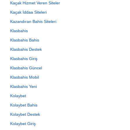
Kaçak Hizmet Veren Siteler
Kaçak İddaa Siteleri
Kazandıran Bahis Siteleri
Klasbahis
Klasbahis Bahis
Klasbahis Destek
Klasbahis Giriş
Klasbahis Güncel
Klasbahis Mobil
Klasbahis Yeni
Kolaybet
Kolaybet Bahis
Kolaybet Destek
Kolaybet Giriş