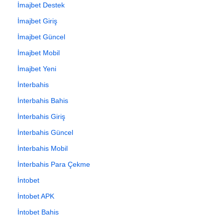
İmajbet Destek
İmajbet Giriş
İmajbet Güncel
İmajbet Mobil
İmajbet Yeni
İnterbahis
İnterbahis Bahis
İnterbahis Giriş
İnterbahis Güncel
İnterbahis Mobil
İnterbahis Para Çekme
İntobet
İntobet APK
İntobet Bahis