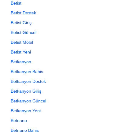
Betist
Betist Destek
Betist Giriş
Betist Güncel
Betist Mobil
Betist Yeni
Betkanyon
Betkanyon Bahis
Betkanyon Destek
Betkanyon Giriş
Betkanyon Güncel
Betkanyon Yeni
Betnano
Betnano Bahis