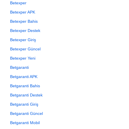
Betexper
Betexper APK
Betexper Bahis
Betexper Destek
Betexper Giriş
Betexper Güncel
Betexper Yeni
Betgaranti
Betgaranti APK
Betgaranti Bahis
Betgaranti Destek
Betgaranti Giriş
Betgaranti Güncel
Betgaranti Mobil