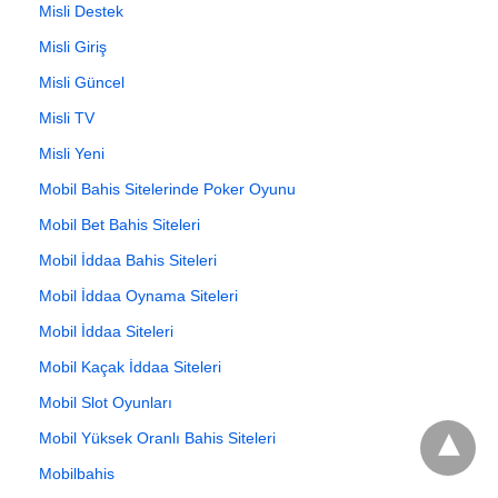
Misli Destek
Misli Giriş
Misli Güncel
Misli TV
Misli Yeni
Mobil Bahis Sitelerinde Poker Oyunu
Mobil Bet Bahis Siteleri
Mobil İddaa Bahis Siteleri
Mobil İddaa Oynama Siteleri
Mobil İddaa Siteleri
Mobil Kaçak İddaa Siteleri
Mobil Slot Oyunları
Mobil Yüksek Oranlı Bahis Siteleri
Mobilbahis