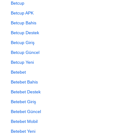
Betcup
Betcup APK
Betcup Bahis
Betcup Destek
Betcup Giriş
Betcup Güncel
Betcup Yeni
Betebet
Betebet Bahis
Betebet Destek
Betebet Giriş
Betebet Güncel
Betebet Mobil
Betebet Yeni