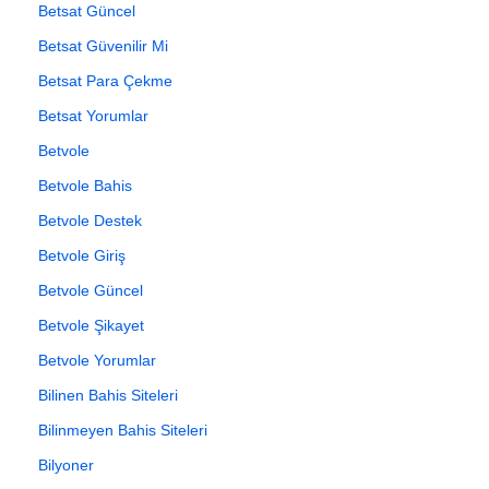
Betsat Güncel
Betsat Güvenilir Mi
Betsat Para Çekme
Betsat Yorumlar
Betvole
Betvole Bahis
Betvole Destek
Betvole Giriş
Betvole Güncel
Betvole Şikayet
Betvole Yorumlar
Bilinen Bahis Siteleri
Bilinmeyen Bahis Siteleri
Bilyoner