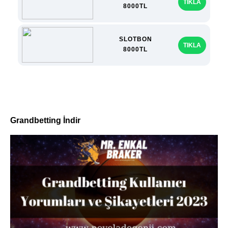
TIKLA
8000TL
SLOTBON
TIKLA
8000TL
Grandbetting İndir