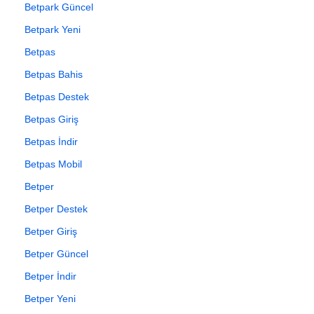
Betpark Güncel
Betpark Yeni
Betpas
Betpas Bahis
Betpas Destek
Betpas Giriş
Betpas İndir
Betpas Mobil
Betper
Betper Destek
Betper Giriş
Betper Güncel
Betper İndir
Betper Yeni