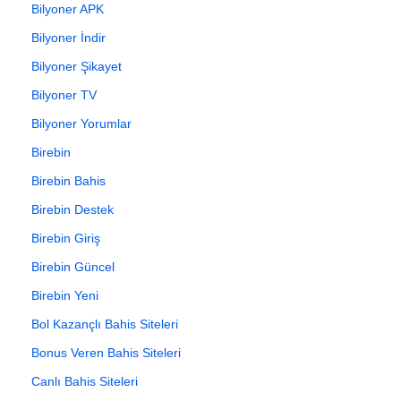
Bilyoner APK
Bilyoner İndir
Bilyoner Şikayet
Bilyoner TV
Bilyoner Yorumlar
Birebin
Birebin Bahis
Birebin Destek
Birebin Giriş
Birebin Güncel
Birebin Yeni
Bol Kazançlı Bahis Siteleri
Bonus Veren Bahis Siteleri
Canlı Bahis Siteleri