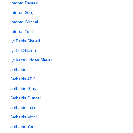
İntobet Destek
İntobet Giriş
İntobet Güncel
İntobet Yeni
İyi Bahis Siteleri
İyi Bet Siteleri
İyi Kaçak İddaa Siteleri
Jetbahis
Jetbahis APK
Jetbahis Giriş
Jetbahis Güncel
Jetbahis İndir
Jetbahis Mobil
Jetbahis Yeni