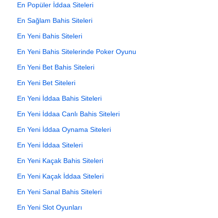
En Popüler İddaa Siteleri
En Sağlam Bahis Siteleri
En Yeni Bahis Siteleri
En Yeni Bahis Sitelerinde Poker Oyunu
En Yeni Bet Bahis Siteleri
En Yeni Bet Siteleri
En Yeni İddaa Bahis Siteleri
En Yeni İddaa Canlı Bahis Siteleri
En Yeni İddaa Oynama Siteleri
En Yeni İddaa Siteleri
En Yeni Kaçak Bahis Siteleri
En Yeni Kaçak İddaa Siteleri
En Yeni Sanal Bahis Siteleri
En Yeni Slot Oyunları