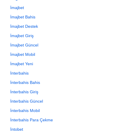
İmajbet
İmajbet Bahis
İmajbet Destek
İmajbet Giriş
İmajbet Güncel
İmajbet Mobil
İmajbet Yeni
İnterbahis
İnterbahis Bahis
İnterbahis Giriş
İnterbahis Güncel
İnterbahis Mobil
İnterbahis Para Çekme
İntobet