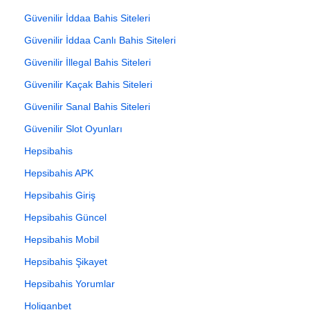
Güvenilir İddaa Bahis Siteleri
Güvenilir İddaa Canlı Bahis Siteleri
Güvenilir İllegal Bahis Siteleri
Güvenilir Kaçak Bahis Siteleri
Güvenilir Sanal Bahis Siteleri
Güvenilir Slot Oyunları
Hepsibahis
Hepsibahis APK
Hepsibahis Giriş
Hepsibahis Güncel
Hepsibahis Mobil
Hepsibahis Şikayet
Hepsibahis Yorumlar
Holiganbet