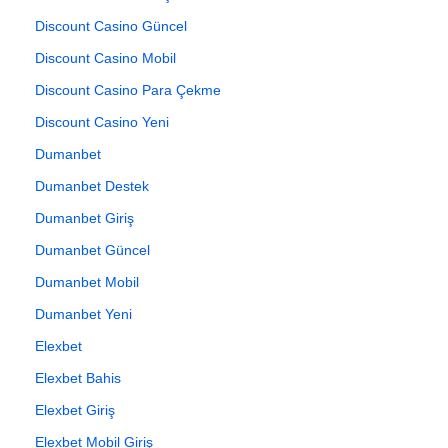
Discount Casino Güncel
Discount Casino Mobil
Discount Casino Para Çekme
Discount Casino Yeni
Dumanbet
Dumanbet Destek
Dumanbet Giriş
Dumanbet Güncel
Dumanbet Mobil
Dumanbet Yeni
Elexbet
Elexbet Bahis
Elexbet Giriş
Elexbet Mobil Giriş