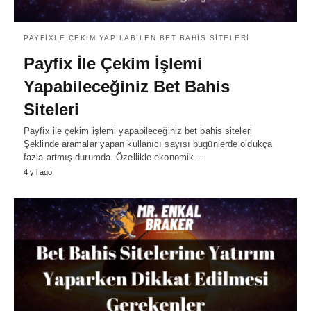
PAYFIXLE ÇEKIM YAPILABILEN BET BAHIS SITELERI
Payfix İle Çekim İşlemi
Yapabileceğiniz Bet Bahis
Siteleri
Payfix ile çekim işlemi yapabileceğiniz bet bahis siteleri
Şeklinde aramalar yapan kullanıcı sayısı bugünlerde oldukça
fazla artmış durumda. Özellikle ekonomik…
4 yıl ago