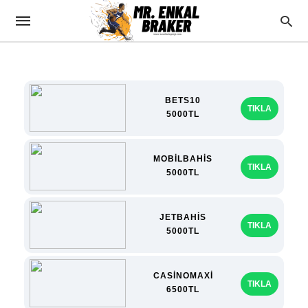
BETS10
TIKLA
5000TL
MOBİLBAHİS
TIKLA
5000TL
JETBAHİS
TIKLA
5000TL
CASİNOMAXİ
TIKLA
6500TL