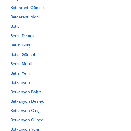
Betgaranti Güncel
Betgaranti Mobil
Betist
Betist Destek
Betist Giriş
Betist Güncel
Betist Mobil
Betist Yeni
Betkanyon
Betkanyon Bahis
Betkanyon Destek
Betkanyon Giriş
Betkanyon Güncel
Betkanyon Yeni