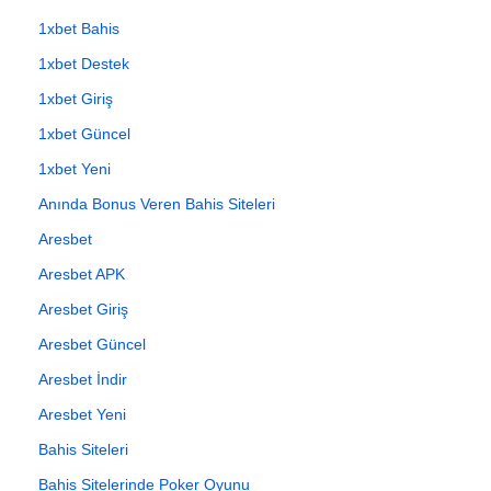
1xbet Bahis
1xbet Destek
1xbet Giriş
1xbet Güncel
1xbet Yeni
Anında Bonus Veren Bahis Siteleri
Aresbet
Aresbet APK
Aresbet Giriş
Aresbet Güncel
Aresbet İndir
Aresbet Yeni
Bahis Siteleri
Bahis Sitelerinde Poker Oyunu