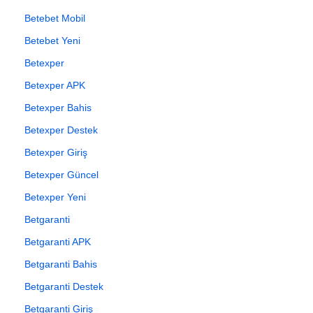
Betebet Mobil
Betebet Yeni
Betexper
Betexper APK
Betexper Bahis
Betexper Destek
Betexper Giriş
Betexper Güncel
Betexper Yeni
Betgaranti
Betgaranti APK
Betgaranti Bahis
Betgaranti Destek
Betgaranti Giriş