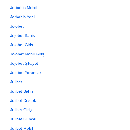
Jetbahis Mobil
Jetbahis Yeni
Jojobet
Jojobet Bahis
Jojobet Giriş
Jojobet Mobil Giriş
Jojobet Şikayet
Jojobet Yorumlar
Julibet
Julibet Bahis
Julibet Destek
Julibet Giriş
Julibet Güncel
Julibet Mobil