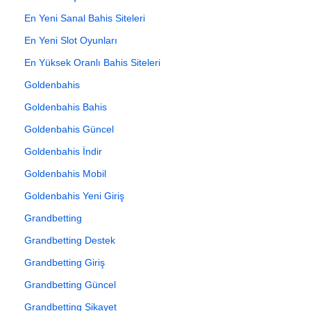
En Yeni Sanal Bahis Siteleri
En Yeni Slot Oyunları
En Yüksek Oranlı Bahis Siteleri
Goldenbahis
Goldenbahis Bahis
Goldenbahis Güncel
Goldenbahis İndir
Goldenbahis Mobil
Goldenbahis Yeni Giriş
Grandbetting
Grandbetting Destek
Grandbetting Giriş
Grandbetting Güncel
Grandbetting Şikayet