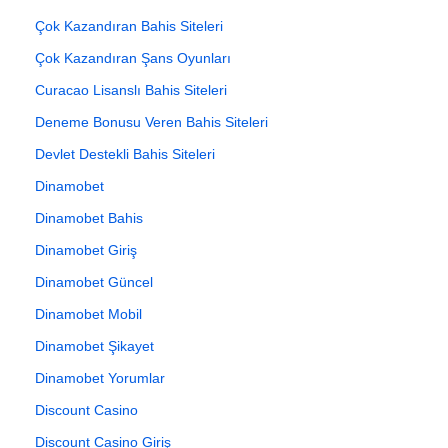
Çok Kazandıran Bahis Siteleri
Çok Kazandıran Şans Oyunları
Curacao Lisanslı Bahis Siteleri
Deneme Bonusu Veren Bahis Siteleri
Devlet Destekli Bahis Siteleri
Dinamobet
Dinamobet Bahis
Dinamobet Giriş
Dinamobet Güncel
Dinamobet Mobil
Dinamobet Şikayet
Dinamobet Yorumlar
Discount Casino
Discount Casino Giriş