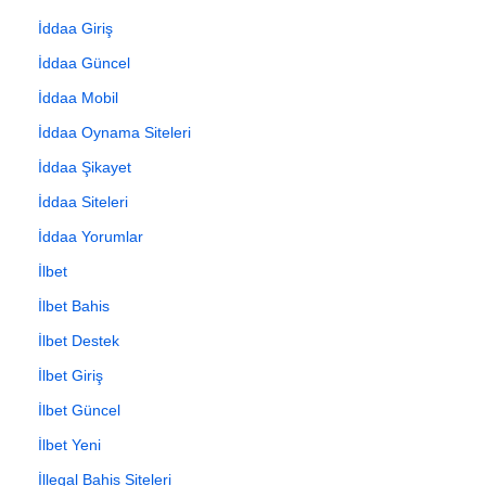
İddaa Giriş
İddaa Güncel
İddaa Mobil
İddaa Oynama Siteleri
İddaa Şikayet
İddaa Siteleri
İddaa Yorumlar
İlbet
İlbet Bahis
İlbet Destek
İlbet Giriş
İlbet Güncel
İlbet Yeni
İllegal Bahis Siteleri