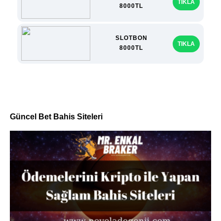
TIKLA
8000TL
SLOTBON
TIKLA
8000TL
Güncel Bet Bahis Siteleri