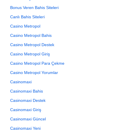
Bonus Veren Bahis Siteleri
Canlı Bahis Siteleri
Casino Metropol
Casino Metropol Bahis
Casino Metropol Destek
Casino Metropol Giriş
Casino Metropol Para Çekme
Casino Metropol Yorumlar
Casinomaxi
Casinomaxi Bahis
Casinomaxi Destek
Casinomaxi Giriş
Casinomaxi Güncel
Casinomaxi Yeni