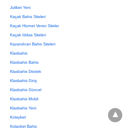
Julibet Yeni
Kaçak Bahis Siteleri
Kaçak Hizmet Veren Siteler
Kaçak İddaa Siteleri
Kazandıran Bahis Siteleri
Klasbahis
Klasbahis Bahis
Klasbahis Destek
Klasbahis Giriş
Klasbahis Güncel
Klasbahis Mobil
Klasbahis Yeni
Kolaybet
Kolaybet Bahis