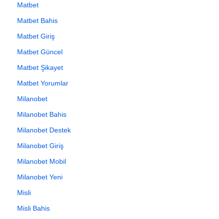
Matbet
Matbet Bahis
Matbet Giriş
Matbet Güncel
Matbet Şikayet
Matbet Yorumlar
Milanobet
Milanobet Bahis
Milanobet Destek
Milanobet Giriş
Milanobet Mobil
Milanobet Yeni
Misli
Misli Bahis