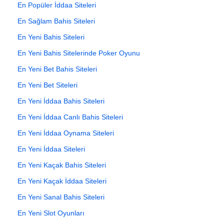
En Popüler İddaa Siteleri
En Sağlam Bahis Siteleri
En Yeni Bahis Siteleri
En Yeni Bahis Sitelerinde Poker Oyunu
En Yeni Bet Bahis Siteleri
En Yeni Bet Siteleri
En Yeni İddaa Bahis Siteleri
En Yeni İddaa Canlı Bahis Siteleri
En Yeni İddaa Oynama Siteleri
En Yeni İddaa Siteleri
En Yeni Kaçak Bahis Siteleri
En Yeni Kaçak İddaa Siteleri
En Yeni Sanal Bahis Siteleri
En Yeni Slot Oyunları