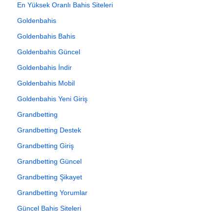
En Yüksek Oranlı Bahis Siteleri
Goldenbahis
Goldenbahis Bahis
Goldenbahis Güncel
Goldenbahis İndir
Goldenbahis Mobil
Goldenbahis Yeni Giriş
Grandbetting
Grandbetting Destek
Grandbetting Giriş
Grandbetting Güncel
Grandbetting Şikayet
Grandbetting Yorumlar
Güncel Bahis Siteleri