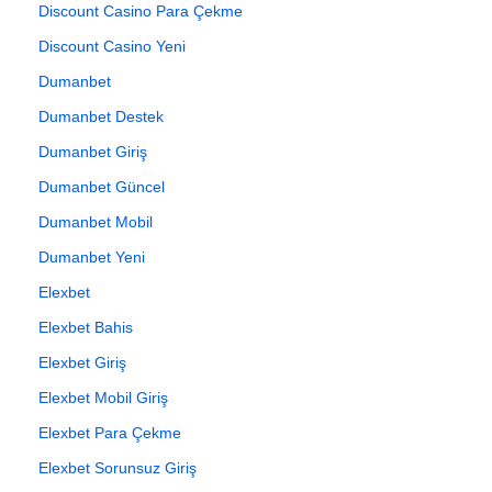
Discount Casino Para Çekme
Discount Casino Yeni
Dumanbet
Dumanbet Destek
Dumanbet Giriş
Dumanbet Güncel
Dumanbet Mobil
Dumanbet Yeni
Elexbet
Elexbet Bahis
Elexbet Giriş
Elexbet Mobil Giriş
Elexbet Para Çekme
Elexbet Sorunsuz Giriş