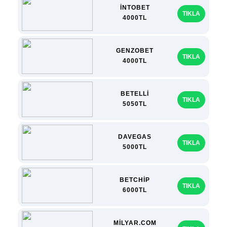
İNTOBET
TIKLA
4000TL
GENZOBET
TIKLA
4000TL
BETELLİ
TIKLA
5050TL
DAVEGAS
TIKLA
5000TL
BETCHİP
TIKLA
6000TL
MİLYAR.COM