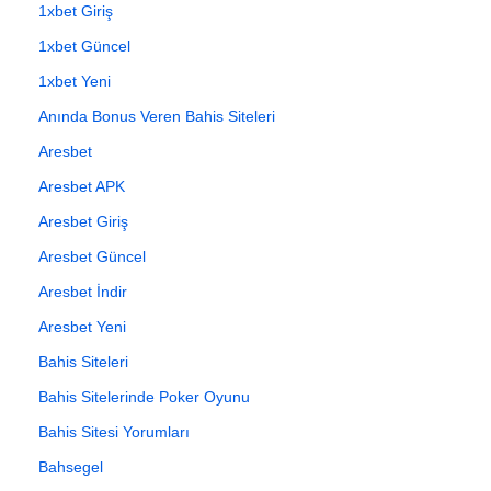
1xbet Giriş
1xbet Güncel
1xbet Yeni
Anında Bonus Veren Bahis Siteleri
Aresbet
Aresbet APK
Aresbet Giriş
Aresbet Güncel
Aresbet İndir
Aresbet Yeni
Bahis Siteleri
Bahis Sitelerinde Poker Oyunu
Bahis Sitesi Yorumları
Bahsegel