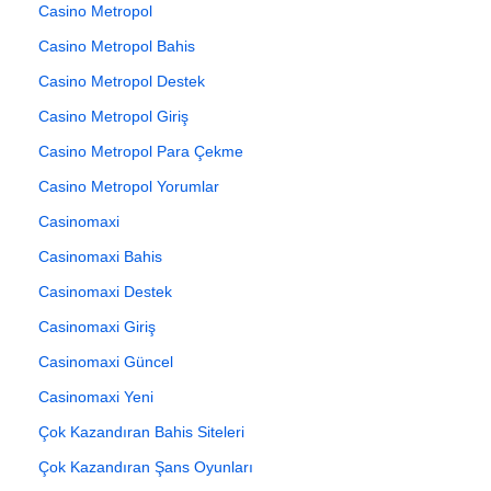
Casino Metropol
Casino Metropol Bahis
Casino Metropol Destek
Casino Metropol Giriş
Casino Metropol Para Çekme
Casino Metropol Yorumlar
Casinomaxi
Casinomaxi Bahis
Casinomaxi Destek
Casinomaxi Giriş
Casinomaxi Güncel
Casinomaxi Yeni
Çok Kazandıran Bahis Siteleri
Çok Kazandıran Şans Oyunları