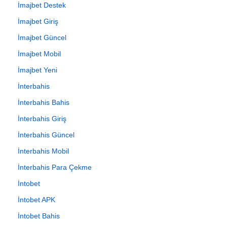
İmajbet Destek
İmajbet Giriş
İmajbet Güncel
İmajbet Mobil
İmajbet Yeni
İnterbahis
İnterbahis Bahis
İnterbahis Giriş
İnterbahis Güncel
İnterbahis Mobil
İnterbahis Para Çekme
İntobet
İntobet APK
İntobet Bahis