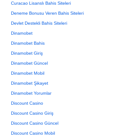
Curacao Lisanslı Bahis Siteleri
Deneme Bonusu Veren Bahis Siteleri
Devlet Destekli Bahis Siteleri
Dinamobet
Dinamobet Bahis
Dinamobet Giriş
Dinamobet Güncel
Dinamobet Mobil
Dinamobet Şikayet
Dinamobet Yorumlar
Discount Casino
Discount Casino Giriş
Discount Casino Güncel
Discount Casino Mobil