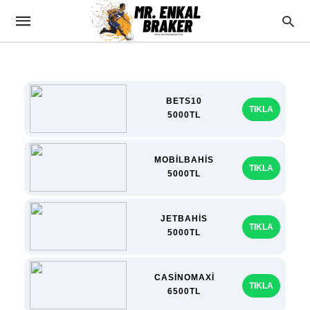
BETS10
TIKLA
5000TL
MOBİLBAHİS
TIKLA
5000TL
JETBAHİS
TIKLA
5000TL
CASİNOMAXİ
TIKLA
6500TL