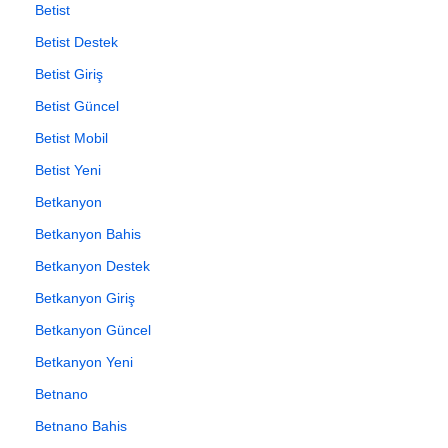
Betist
Betist Destek
Betist Giriş
Betist Güncel
Betist Mobil
Betist Yeni
Betkanyon
Betkanyon Bahis
Betkanyon Destek
Betkanyon Giriş
Betkanyon Güncel
Betkanyon Yeni
Betnano
Betnano Bahis