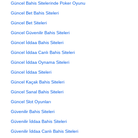
Güncel Bahis Sitelerinde Poker Oyunu
Güncel Bet Bahis Siteleri
Güncel Bet Siteleri
Güncel Güvenilir Bahis Siteleri
Güncel İddaa Bahis Siteleri
Güncel İddaa Canlı Bahis Siteleri
Güncel İddaa Oynama Siteleri
Güncel İddaa Siteleri
Güncel Kaçak Bahis Siteleri
Güncel Sanal Bahis Siteleri
Güncel Slot Oyunları
Güvenilir Bahis Siteleri
Güvenilir İddaa Bahis Siteleri
Güvenilir İddaa Canlı Bahis Siteleri