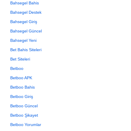
Bahsegel Bahis
Bahsegel Destek
Bahsegel Giriş
Bahsegel Güncel
Bahsegel Yeni
Bet Bahis Siteleri
Bet Siteleri
Betboo
Betboo APK
Betboo Bahis
Betboo Giriş
Betboo Güncel
Betboo Şikayet
Betboo Yorumlar