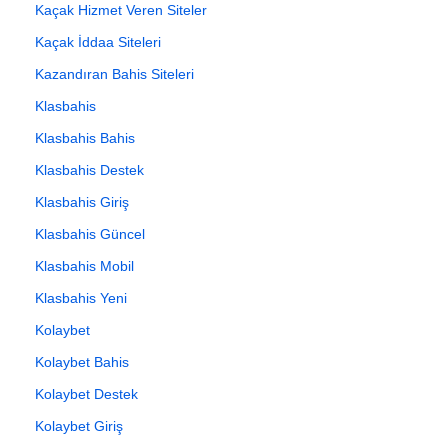
Kaçak Hizmet Veren Siteler
Kaçak İddaa Siteleri
Kazandıran Bahis Siteleri
Klasbahis
Klasbahis Bahis
Klasbahis Destek
Klasbahis Giriş
Klasbahis Güncel
Klasbahis Mobil
Klasbahis Yeni
Kolaybet
Kolaybet Bahis
Kolaybet Destek
Kolaybet Giriş