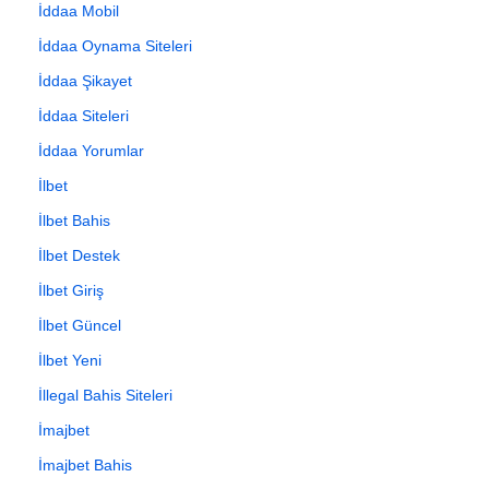
İddaa Mobil
İddaa Oynama Siteleri
İddaa Şikayet
İddaa Siteleri
İddaa Yorumlar
İlbet
İlbet Bahis
İlbet Destek
İlbet Giriş
İlbet Güncel
İlbet Yeni
İllegal Bahis Siteleri
İmajbet
İmajbet Bahis