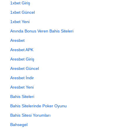
1xbet Giriş
1xbet Güncel
1xbet Yeni
Anında Bonus Veren Bahis Siteleri
Aresbet
Aresbet APK
Aresbet Giriş
Aresbet Güncel
Aresbet İndir
Aresbet Yeni
Bahis Siteleri
Bahis Sitelerinde Poker Oyunu
Bahis Sitesi Yorumları
Bahsegel