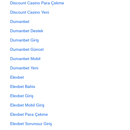
Discount Casino Para Çekme
Discount Casino Yeni
Dumanbet
Dumanbet Destek
Dumanbet Giriş
Dumanbet Güncel
Dumanbet Mobil
Dumanbet Yeni
Elexbet
Elexbet Bahis
Elexbet Giriş
Elexbet Mobil Giriş
Elexbet Para Çekme
Elexbet Sorunsuz Giriş