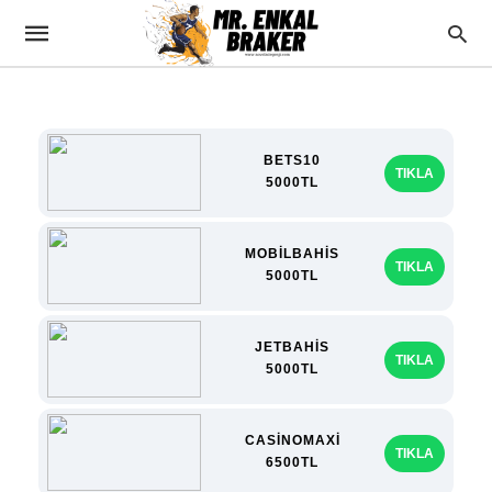
BETS10
TIKLA
5000TL
MOBİLBAHİS
TIKLA
5000TL
JETBAHİS
TIKLA
5000TL
CASİNOMAXİ
TIKLA
6500TL