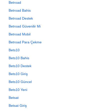
Betroad
Betroad Bahis
Betroad Destek
Betroad Güvenilir Mi
Betroad Mobil
Betroad Para Çekme
Bets10
Bets10 Bahis
Bets10 Destek
Bets10 Giriş
Bets10 Güncel
Bets10 Yeni
Betsat
Betsat Giriş