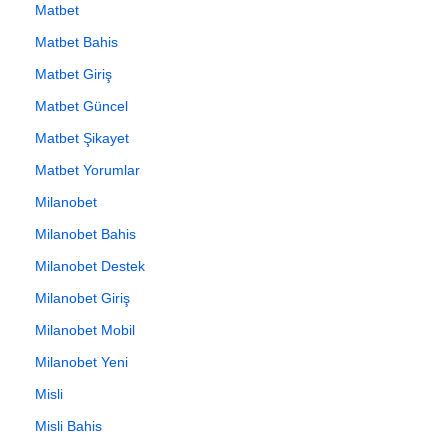
Matbet
Matbet Bahis
Matbet Giriş
Matbet Güncel
Matbet Şikayet
Matbet Yorumlar
Milanobet
Milanobet Bahis
Milanobet Destek
Milanobet Giriş
Milanobet Mobil
Milanobet Yeni
Misli
Misli Bahis