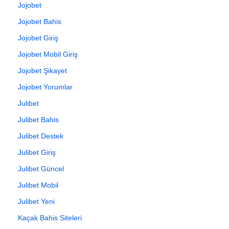
Jojobet
Jojobet Bahis
Jojobet Giriş
Jojobet Mobil Giriş
Jojobet Şikayet
Jojobet Yorumlar
Julibet
Julibet Bahis
Julibet Destek
Julibet Giriş
Julibet Güncel
Julibet Mobil
Julibet Yeni
Kaçak Bahis Siteleri