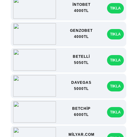
İNTOBET
TIKLA
4000TL
GENZOBET
TIKLA
4000TL
BETELLİ
TIKLA
5050TL
DAVEGAS
TIKLA
5000TL
BETCHİP
TIKLA
6000TL
MİLYAR.COM