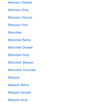
Betnano Destek
Betnano Giriş
Betnano Güncel
Betnano Yeni
Betonbet
Betonbet Bahis
Betonbet Destek
Betonbet Giriş
Betonbet Şikayet
Betonbet Yorumlar
Betpark
Betpark Bahis
Betpark Destek
Betpark Giriş