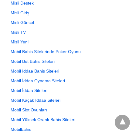
Misli Destek
Misli Giriş
Misli Güncel
Misli TV
Misli Yeni
Mobil Bahis Sitelerinde Poker Oyunu
Mobil Bet Bahis Siteleri
Mobil İddaa Bahis Siteleri
Mobil İddaa Oynama Siteleri
Mobil İddaa Siteleri
Mobil Kaçak İddaa Siteleri
Mobil Slot Oyunları
Mobil Yüksek Oranlı Bahis Siteleri
Mobilbahis