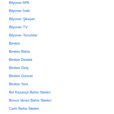
Bilyoner APK
Bilyoner İndir
Bilyoner Şikayet
Bilyoner TV
Bilyoner Yorumlar
Birebin
Birebin Bahis
Birebin Destek
Birebin Giriş
Birebin Güncel
Birebin Yeni
Bol Kazançlı Bahis Siteleri
Bonus Veren Bahis Siteleri
Canlı Bahis Siteleri