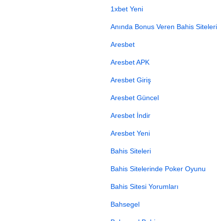
1xbet Yeni
Anında Bonus Veren Bahis Siteleri
Aresbet
Aresbet APK
Aresbet Giriş
Aresbet Güncel
Aresbet İndir
Aresbet Yeni
Bahis Siteleri
Bahis Sitelerinde Poker Oyunu
Bahis Sitesi Yorumları
Bahsegel