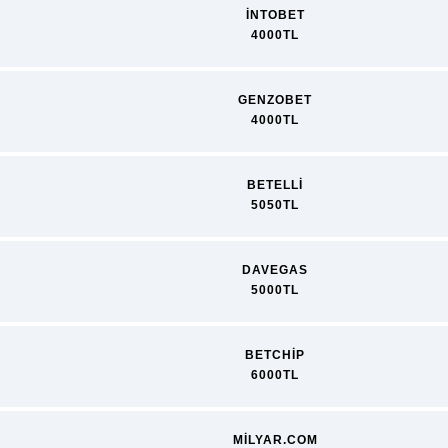
İNTOBET
4000TL
GENZOBET
4000TL
BETELLİ
5050TL
DAVEGAS
5000TL
BETCHİP
6000TL
MİLYAR.COM