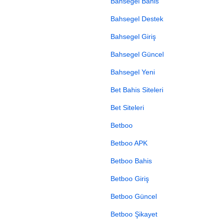
Bahsegel Bahis
Bahsegel Destek
Bahsegel Giriş
Bahsegel Güncel
Bahsegel Yeni
Bet Bahis Siteleri
Bet Siteleri
Betboo
Betboo APK
Betboo Bahis
Betboo Giriş
Betboo Güncel
Betboo Şikayet