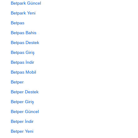
Betpark Güncel
Betpark Yeni
Betpas
Betpas Bahis
Betpas Destek
Betpas Giriş
Betpas İndir
Betpas Mobil
Betper
Betper Destek
Betper Giriş
Betper Güncel
Betper İndir
Betper Yeni