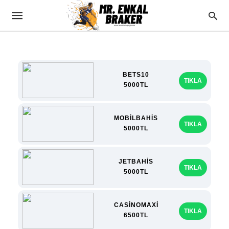
BETS10
TIKLA
5000TL
MOBİLBAHİS
TIKLA
5000TL
JETBAHİS
TIKLA
5000TL
CASİNOMAXİ
TIKLA
6500TL