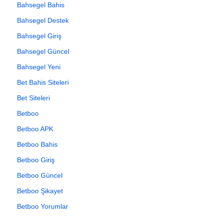
Bahsegel Bahis
Bahsegel Destek
Bahsegel Giriş
Bahsegel Güncel
Bahsegel Yeni
Bet Bahis Siteleri
Bet Siteleri
Betboo
Betboo APK
Betboo Bahis
Betboo Giriş
Betboo Güncel
Betboo Şikayet
Betboo Yorumlar