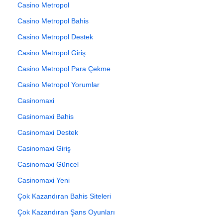
Casino Metropol
Casino Metropol Bahis
Casino Metropol Destek
Casino Metropol Giriş
Casino Metropol Para Çekme
Casino Metropol Yorumlar
Casinomaxi
Casinomaxi Bahis
Casinomaxi Destek
Casinomaxi Giriş
Casinomaxi Güncel
Casinomaxi Yeni
Çok Kazandıran Bahis Siteleri
Çok Kazandıran Şans Oyunları