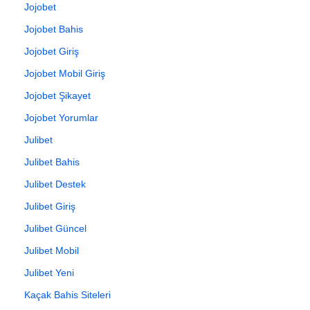
Jojobet
Jojobet Bahis
Jojobet Giriş
Jojobet Mobil Giriş
Jojobet Şikayet
Jojobet Yorumlar
Julibet
Julibet Bahis
Julibet Destek
Julibet Giriş
Julibet Güncel
Julibet Mobil
Julibet Yeni
Kaçak Bahis Siteleri