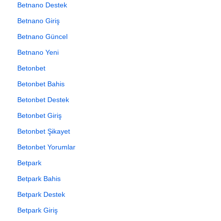
Betnano Destek
Betnano Giriş
Betnano Güncel
Betnano Yeni
Betonbet
Betonbet Bahis
Betonbet Destek
Betonbet Giriş
Betonbet Şikayet
Betonbet Yorumlar
Betpark
Betpark Bahis
Betpark Destek
Betpark Giriş