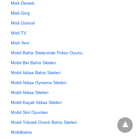
Misli Destek
Misli Giriş
Misli Güncel
Misli TV
Misli Yeni
Mobil Bahis Sitelerinde Poker Oyunu
Mobil Bet Bahis Siteleri
Mobil İddaa Bahis Siteleri
Mobil İddaa Oynama Siteleri
Mobil İddaa Siteleri
Mobil Kaçak İddaa Siteleri
Mobil Slot Oyunları
Mobil Yüksek Oranlı Bahis Siteleri
Mobilbahis