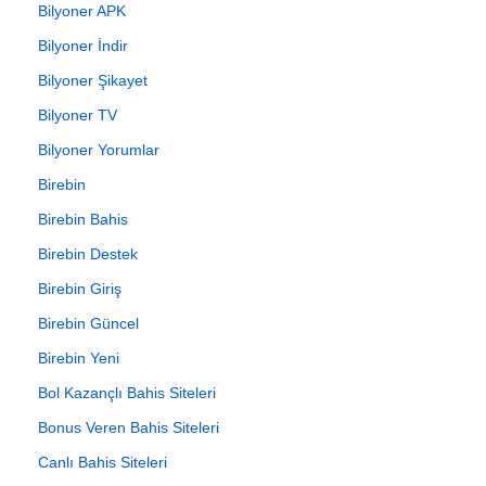
Bilyoner APK
Bilyoner İndir
Bilyoner Şikayet
Bilyoner TV
Bilyoner Yorumlar
Birebin
Birebin Bahis
Birebin Destek
Birebin Giriş
Birebin Güncel
Birebin Yeni
Bol Kazançlı Bahis Siteleri
Bonus Veren Bahis Siteleri
Canlı Bahis Siteleri