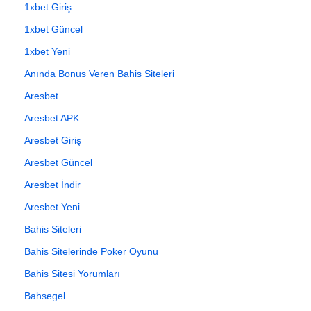
1xbet Giriş
1xbet Güncel
1xbet Yeni
Anında Bonus Veren Bahis Siteleri
Aresbet
Aresbet APK
Aresbet Giriş
Aresbet Güncel
Aresbet İndir
Aresbet Yeni
Bahis Siteleri
Bahis Sitelerinde Poker Oyunu
Bahis Sitesi Yorumları
Bahsegel