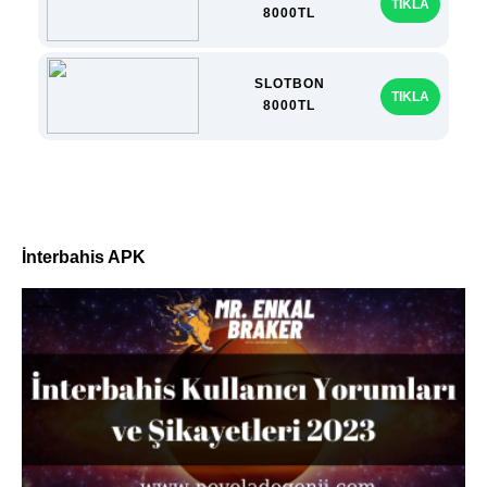
TIKLA
8000TL
SLOTBON
TIKLA
8000TL
İnterbahis APK