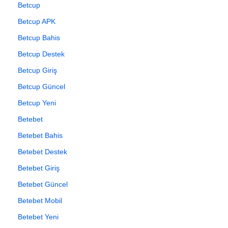
Betcup
Betcup APK
Betcup Bahis
Betcup Destek
Betcup Giriş
Betcup Güncel
Betcup Yeni
Betebet
Betebet Bahis
Betebet Destek
Betebet Giriş
Betebet Güncel
Betebet Mobil
Betebet Yeni