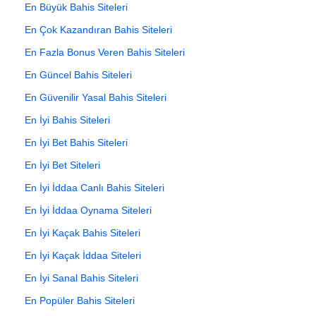
En Büyük Bahis Siteleri
En Çok Kazandıran Bahis Siteleri
En Fazla Bonus Veren Bahis Siteleri
En Güncel Bahis Siteleri
En Güvenilir Yasal Bahis Siteleri
En İyi Bahis Siteleri
En İyi Bet Bahis Siteleri
En İyi Bet Siteleri
En İyi İddaa Canlı Bahis Siteleri
En İyi İddaa Oynama Siteleri
En İyi Kaçak Bahis Siteleri
En İyi Kaçak İddaa Siteleri
En İyi Sanal Bahis Siteleri
En Popüler Bahis Siteleri