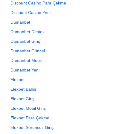
Discount Casino Para Çekme
Discount Casino Yeni
Dumanbet
Dumanbet Destek
Dumanbet Giriş
Dumanbet Güncel
Dumanbet Mobil
Dumanbet Yeni
Elexbet
Elexbet Bahis
Elexbet Giriş
Elexbet Mobil Giriş
Elexbet Para Çekme
Elexbet Sorunsuz Giriş