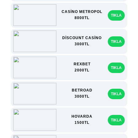
CASİNO METROPOL
TIKLA
8000TL
DİSCOUNT CASİNO
TIKLA
3000TL
REXBET
TIKLA
2000TL
BETROAD
TIKLA
3000TL
HOVARDA
TIKLA
1500TL