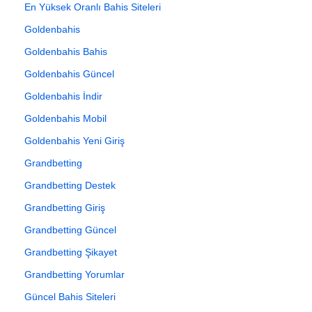
En Yüksek Oranlı Bahis Siteleri
Goldenbahis
Goldenbahis Bahis
Goldenbahis Güncel
Goldenbahis İndir
Goldenbahis Mobil
Goldenbahis Yeni Giriş
Grandbetting
Grandbetting Destek
Grandbetting Giriş
Grandbetting Güncel
Grandbetting Şikayet
Grandbetting Yorumlar
Güncel Bahis Siteleri