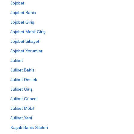
Jojobet
Jojobet Bahis
Jojobet Giriş
Jojobet Mobil Giriş
Jojobet Şikayet
Jojobet Yorumlar
Julibet
Julibet Bahis
Julibet Destek
Julibet Giriş
Julibet Güncel
Julibet Mobil
Julibet Yeni
Kaçak Bahis Siteleri