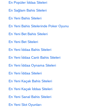
En Popüler İddaa Siteleri
En Sağlam Bahis Siteleri
En Yeni Bahis Siteleri
En Yeni Bahis Sitelerinde Poker Oyunu
En Yeni Bet Bahis Siteleri
En Yeni Bet Siteleri
En Yeni İddaa Bahis Siteleri
En Yeni İddaa Canlı Bahis Siteleri
En Yeni İddaa Oynama Siteleri
En Yeni İddaa Siteleri
En Yeni Kaçak Bahis Siteleri
En Yeni Kaçak İddaa Siteleri
En Yeni Sanal Bahis Siteleri
En Yeni Slot Oyunları