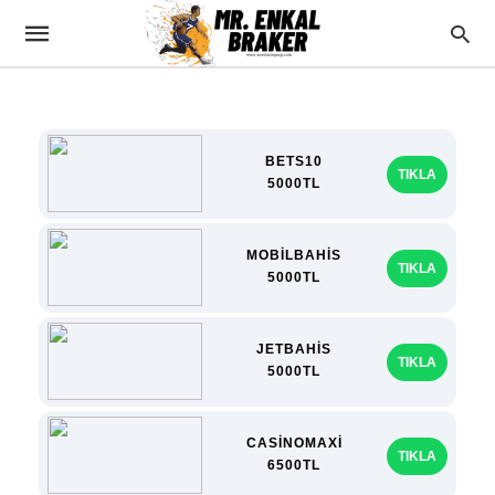
BETS10
TIKLA
5000TL
MOBİLBAHİS
TIKLA
5000TL
JETBAHİS
TIKLA
5000TL
CASİNOMAXİ
TIKLA
6500TL