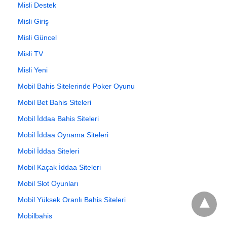
Misli Destek
Misli Giriş
Misli Güncel
Misli TV
Misli Yeni
Mobil Bahis Sitelerinde Poker Oyunu
Mobil Bet Bahis Siteleri
Mobil İddaa Bahis Siteleri
Mobil İddaa Oynama Siteleri
Mobil İddaa Siteleri
Mobil Kaçak İddaa Siteleri
Mobil Slot Oyunları
Mobil Yüksek Oranlı Bahis Siteleri
Mobilbahis