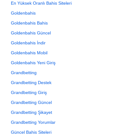
En Yüksek Oranlı Bahis Siteleri
Goldenbahis
Goldenbahis Bahis
Goldenbahis Güncel
Goldenbahis İndir
Goldenbahis Mobil
Goldenbahis Yeni Giriş
Grandbetting
Grandbetting Destek
Grandbetting Giriş
Grandbetting Güncel
Grandbetting Şikayet
Grandbetting Yorumlar
Güncel Bahis Siteleri