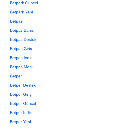
Betpark Güncel
Betpark Yeni
Betpas
Betpas Bahis
Betpas Destek
Betpas Giriş
Betpas İndir
Betpas Mobil
Betper
Betper Destek
Betper Giriş
Betper Güncel
Betper İndir
Betper Yeni