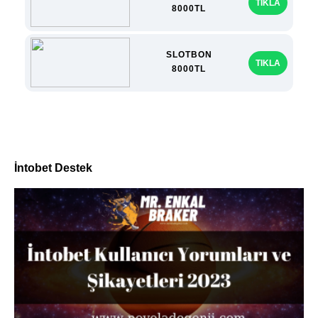
TIKLA
8000TL
SLOTBON
TIKLA
8000TL
İntobet Destek