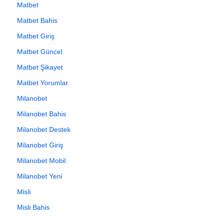
Matbet
Matbet Bahis
Matbet Giriş
Matbet Güncel
Matbet Şikayet
Matbet Yorumlar
Milanobet
Milanobet Bahis
Milanobet Destek
Milanobet Giriş
Milanobet Mobil
Milanobet Yeni
Misli
Misli Bahis