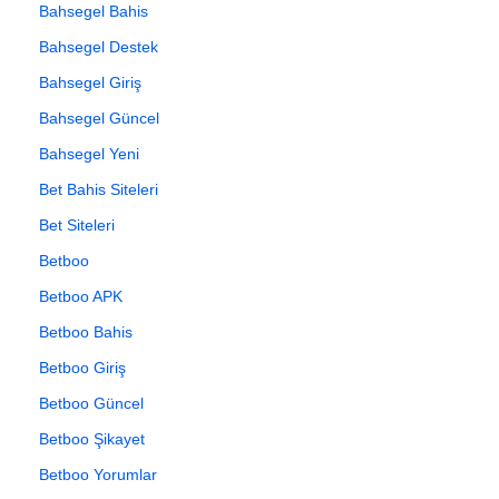
Bahsegel Bahis
Bahsegel Destek
Bahsegel Giriş
Bahsegel Güncel
Bahsegel Yeni
Bet Bahis Siteleri
Bet Siteleri
Betboo
Betboo APK
Betboo Bahis
Betboo Giriş
Betboo Güncel
Betboo Şikayet
Betboo Yorumlar