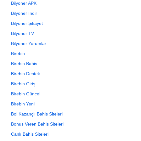
Bilyoner APK
Bilyoner İndir
Bilyoner Şikayet
Bilyoner TV
Bilyoner Yorumlar
Birebin
Birebin Bahis
Birebin Destek
Birebin Giriş
Birebin Güncel
Birebin Yeni
Bol Kazançlı Bahis Siteleri
Bonus Veren Bahis Siteleri
Canlı Bahis Siteleri