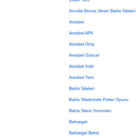
Anında Bonus Veren Bahis Siteleri
Aresbet
Aresbet APK
Aresbet Giriş
Aresbet Güncel
Aresbet İndir
Aresbet Yeni
Bahis Siteleri
Bahis Sitelerinde Poker Oyunu
Bahis Sitesi Yorumları
Bahsegel
Bahsegel Bahis