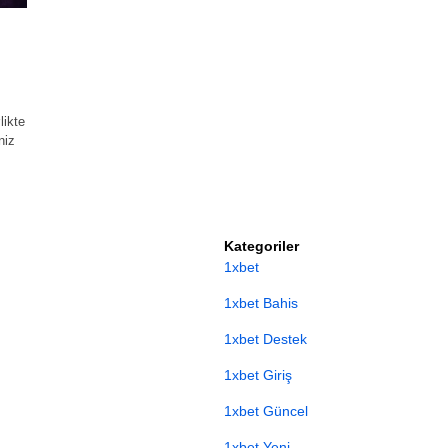
likte
niz
Kategoriler
1xbet
1xbet Bahis
1xbet Destek
1xbet Giriş
1xbet Güncel
1xbet Yeni