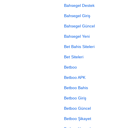
Bahsegel Destek
Bahsegel Giriş
Bahsegel Güncel
Bahsegel Yeni
Bet Bahis Siteleri
Bet Siteleri
Betboo
Betboo APK
Betboo Bahis
Betboo Giriş
Betboo Güncel
Betboo Şikayet