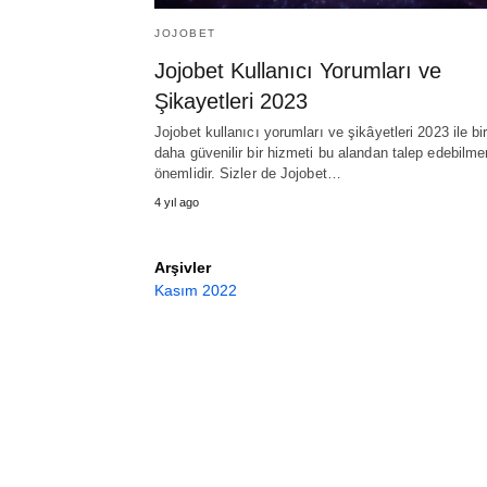
JOJOBET
Jojobet Kullanıcı Yorumları ve
Şikayetleri 2023
Jojobet kullanıcı yorumları ve şikâyetleri 2023 ile bir
daha güvenilir bir hizmeti bu alandan talep edebilme
önemlidir. Sizler de Jojobet…
4 yıl ago
Arşivler
Kasım 2022