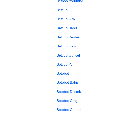
Betboo Yorumlar
Betcup
Betcup APK
Betcup Bahis
Betcup Destek
Betcup Giriş
Betcup Güncel
Betcup Yeni
Betebet
Betebet Bahis
Betebet Destek
Betebet Giriş
Betebet Güncel