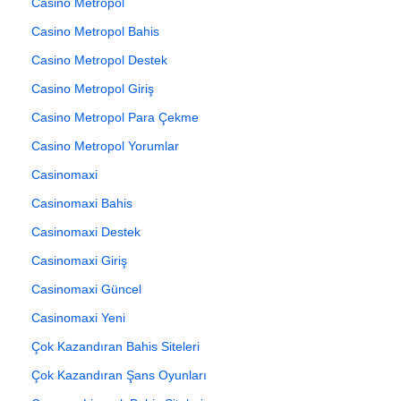
Casino Metropol
Casino Metropol Bahis
Casino Metropol Destek
Casino Metropol Giriş
Casino Metropol Para Çekme
Casino Metropol Yorumlar
Casinomaxi
Casinomaxi Bahis
Casinomaxi Destek
Casinomaxi Giriş
Casinomaxi Güncel
Casinomaxi Yeni
Çok Kazandıran Bahis Siteleri
Çok Kazandıran Şans Oyunları