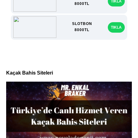
TIKLA
8000TL
SLOTBON
TIKLA
8000TL
Kaçak Bahis Siteleri