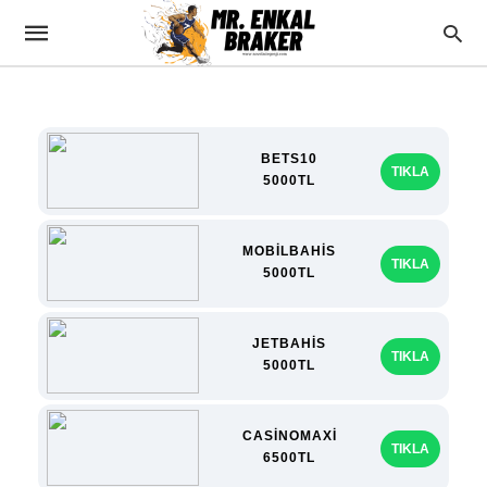
BETS10
TIKLA
5000TL
MOBİLBAHİS
TIKLA
5000TL
JETBAHİS
TIKLA
5000TL
CASİNOMAXİ
TIKLA
6500TL