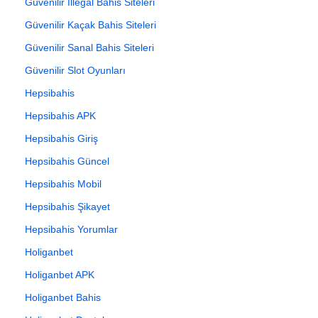
Güvenilir İllegal Bahis Siteleri
Güvenilir Kaçak Bahis Siteleri
Güvenilir Sanal Bahis Siteleri
Güvenilir Slot Oyunları
Hepsibahis
Hepsibahis APK
Hepsibahis Giriş
Hepsibahis Güncel
Hepsibahis Mobil
Hepsibahis Şikayet
Hepsibahis Yorumlar
Holiganbet
Holiganbet APK
Holiganbet Bahis