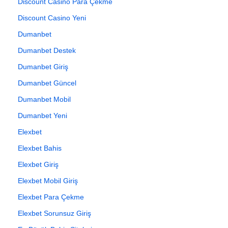
Discount Casino Para Çekme
Discount Casino Yeni
Dumanbet
Dumanbet Destek
Dumanbet Giriş
Dumanbet Güncel
Dumanbet Mobil
Dumanbet Yeni
Elexbet
Elexbet Bahis
Elexbet Giriş
Elexbet Mobil Giriş
Elexbet Para Çekme
Elexbet Sorunsuz Giriş