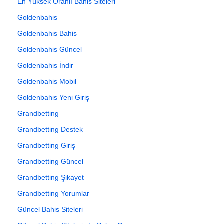
En Yüksek Oranlı Bahis Siteleri
Goldenbahis
Goldenbahis Bahis
Goldenbahis Güncel
Goldenbahis İndir
Goldenbahis Mobil
Goldenbahis Yeni Giriş
Grandbetting
Grandbetting Destek
Grandbetting Giriş
Grandbetting Güncel
Grandbetting Şikayet
Grandbetting Yorumlar
Güncel Bahis Siteleri