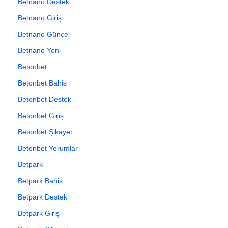
Betnano Destek
Betnano Giriş
Betnano Güncel
Betnano Yeni
Betonbet
Betonbet Bahis
Betonbet Destek
Betonbet Giriş
Betonbet Şikayet
Betonbet Yorumlar
Betpark
Betpark Bahis
Betpark Destek
Betpark Giriş