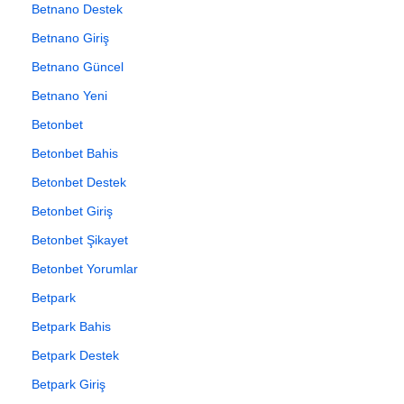
Betnano Destek
Betnano Giriş
Betnano Güncel
Betnano Yeni
Betonbet
Betonbet Bahis
Betonbet Destek
Betonbet Giriş
Betonbet Şikayet
Betonbet Yorumlar
Betpark
Betpark Bahis
Betpark Destek
Betpark Giriş