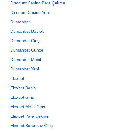
Discount Casino Para Çekme
Discount Casino Yeni
Dumanbet
Dumanbet Destek
Dumanbet Giriş
Dumanbet Güncel
Dumanbet Mobil
Dumanbet Yeni
Elexbet
Elexbet Bahis
Elexbet Giriş
Elexbet Mobil Giriş
Elexbet Para Çekme
Elexbet Sorunsuz Giriş