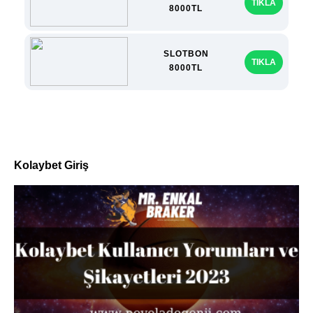
TIKLA
8000TL
SLOTBON
TIKLA
8000TL
Kolaybet Giriş