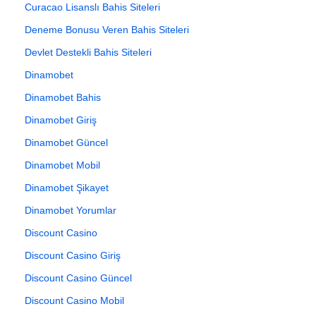
Curacao Lisanslı Bahis Siteleri
Deneme Bonusu Veren Bahis Siteleri
Devlet Destekli Bahis Siteleri
Dinamobet
Dinamobet Bahis
Dinamobet Giriş
Dinamobet Güncel
Dinamobet Mobil
Dinamobet Şikayet
Dinamobet Yorumlar
Discount Casino
Discount Casino Giriş
Discount Casino Güncel
Discount Casino Mobil