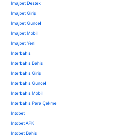
İmajbet Destek
İmajbet Giriş
İmajbet Güncel
İmajbet Mobil
İmajbet Yeni
İnterbahis
İnterbahis Bahis
İnterbahis Giriş
İnterbahis Güncel
İnterbahis Mobil
İnterbahis Para Çekme
İntobet
İntobet APK
İntobet Bahis