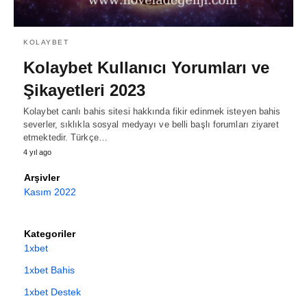
KOLAYBET
Kolaybet Kullanıcı Yorumları ve
Şikayetleri 2023
Kolaybet canlı bahis sitesi hakkında fikir edinmek isteyen bahis
severler, sıklıkla sosyal medyayı ve belli başlı forumları ziyaret
etmektedir. Türkçe…
4 yıl ago
Arşivler
Kasım 2022
Kategoriler
1xbet
1xbet Bahis
1xbet Destek