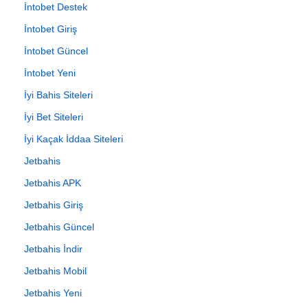
İntobet Destek
İntobet Giriş
İntobet Güncel
İntobet Yeni
İyi Bahis Siteleri
İyi Bet Siteleri
İyi Kaçak İddaa Siteleri
Jetbahis
Jetbahis APK
Jetbahis Giriş
Jetbahis Güncel
Jetbahis İndir
Jetbahis Mobil
Jetbahis Yeni