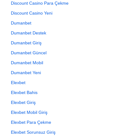
Discount Casino Para Çekme
Discount Casino Yeni
Dumanbet
Dumanbet Destek
Dumanbet Giriş
Dumanbet Güncel
Dumanbet Mobil
Dumanbet Yeni
Elexbet
Elexbet Bahis
Elexbet Giriş
Elexbet Mobil Giriş
Elexbet Para Çekme
Elexbet Sorunsuz Giriş