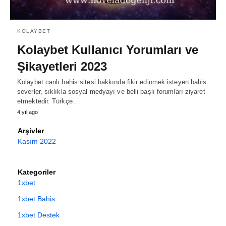
KOLAYBET
Kolaybet Kullanıcı Yorumları ve
Şikayetleri 2023
Kolaybet canlı bahis sitesi hakkında fikir edinmek isteyen bahis
severler, sıklıkla sosyal medyayı ve belli başlı forumları ziyaret
etmektedir. Türkçe…
4 yıl ago
Arşivler
Kasım 2022
Kategoriler
1xbet
1xbet Bahis
1xbet Destek