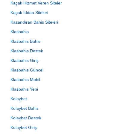
Kaçak Hizmet Veren Siteler
Kaçak İddaa Siteleri
Kazandıran Bahis Siteleri
Klasbahis
Klasbahis Bahis
Klasbahis Destek
Klasbahis Giriş
Klasbahis Güncel
Klasbahis Mobil
Klasbahis Yeni
Kolaybet
Kolaybet Bahis
Kolaybet Destek
Kolaybet Giriş