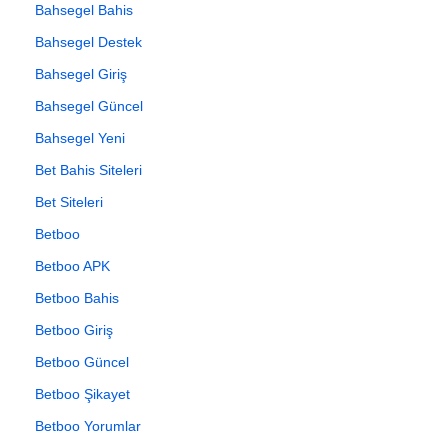
Bahsegel Bahis
Bahsegel Destek
Bahsegel Giriş
Bahsegel Güncel
Bahsegel Yeni
Bet Bahis Siteleri
Bet Siteleri
Betboo
Betboo APK
Betboo Bahis
Betboo Giriş
Betboo Güncel
Betboo Şikayet
Betboo Yorumlar