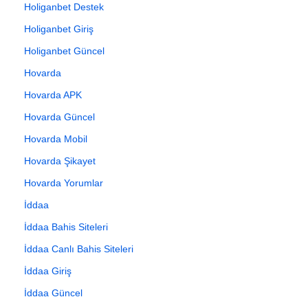
Holiganbet Destek
Holiganbet Giriş
Holiganbet Güncel
Hovarda
Hovarda APK
Hovarda Güncel
Hovarda Mobil
Hovarda Şikayet
Hovarda Yorumlar
İddaa
İddaa Bahis Siteleri
İddaa Canlı Bahis Siteleri
İddaa Giriş
İddaa Güncel