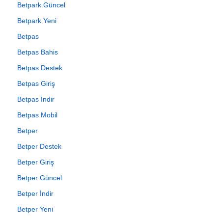
Betpark Güncel
Betpark Yeni
Betpas
Betpas Bahis
Betpas Destek
Betpas Giriş
Betpas İndir
Betpas Mobil
Betper
Betper Destek
Betper Giriş
Betper Güncel
Betper İndir
Betper Yeni