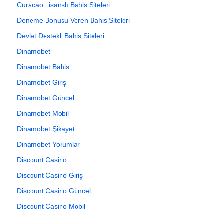
Curacao Lisanslı Bahis Siteleri
Deneme Bonusu Veren Bahis Siteleri
Devlet Destekli Bahis Siteleri
Dinamobet
Dinamobet Bahis
Dinamobet Giriş
Dinamobet Güncel
Dinamobet Mobil
Dinamobet Şikayet
Dinamobet Yorumlar
Discount Casino
Discount Casino Giriş
Discount Casino Güncel
Discount Casino Mobil