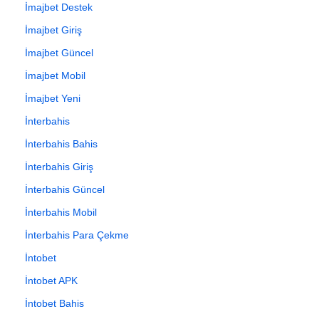
İmajbet Destek
İmajbet Giriş
İmajbet Güncel
İmajbet Mobil
İmajbet Yeni
İnterbahis
İnterbahis Bahis
İnterbahis Giriş
İnterbahis Güncel
İnterbahis Mobil
İnterbahis Para Çekme
İntobet
İntobet APK
İntobet Bahis