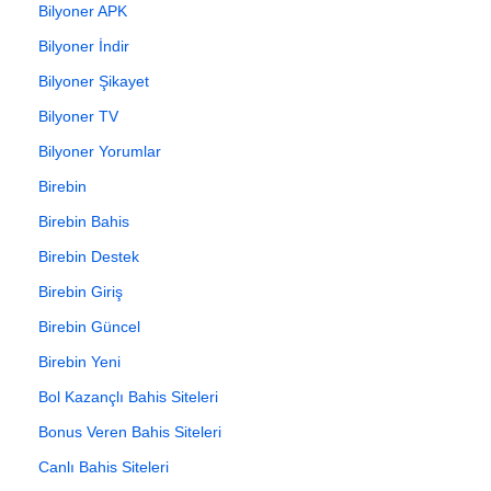
Bilyoner APK
Bilyoner İndir
Bilyoner Şikayet
Bilyoner TV
Bilyoner Yorumlar
Birebin
Birebin Bahis
Birebin Destek
Birebin Giriş
Birebin Güncel
Birebin Yeni
Bol Kazançlı Bahis Siteleri
Bonus Veren Bahis Siteleri
Canlı Bahis Siteleri