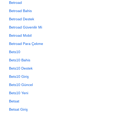
Betroad
Betroad Bahis
Betroad Destek
Betroad Güvenilir Mi
Betroad Mobil
Betroad Para Çekme
Bets10
Bets10 Bahis
Bets10 Destek
Bets10 Giriş
Bets10 Güncel
Bets10 Yeni
Betsat
Betsat Giriş