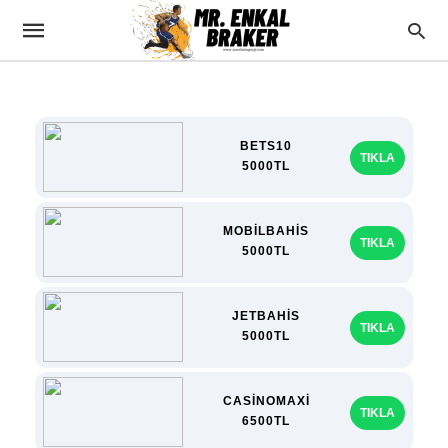
BETS10
TIKLA
5000TL
MOBİLBAHİS
TIKLA
5000TL
JETBAHİS
TIKLA
5000TL
CASİNOMAXİ
TIKLA
6500TL